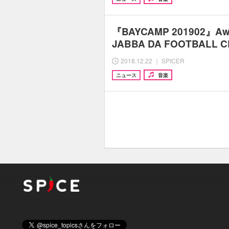
『BAYCAMP 201902』Awe
JABBA DA FOOTBAL
2018.12.22 ｜ SPICER
ニュース
音楽