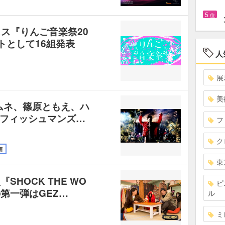
5
位
ス『りんご音楽祭20
トとして16組発表
人
展
美
ムネ、篠原ともえ、ハ
フィッシュマンズ…
フ
ク
画
東
『SHOCK THE WO
ピ
第一弾はGEZ…
ル
ミ