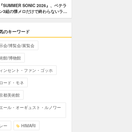
『SUMMER SONIC 2026』、ベテラ
ン3組の懐メロだけで終わらないラ…
気のキーワード
示会/博覧会/展覧会
術館/博物館
ィンセント・ファン・ゴッホ
ロード・モネ
京都美術館
エール・オーギュスト・ルノワー
レー
HIMARI