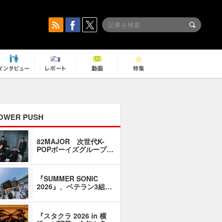
OWER PUSH
82MAJOR 次世代K-
「同窓会に
POPボーイズグループ…
い」――1
『SUMMER SONIC
石井琢磨「
2026』、ベテラン3組…
なるように
『スタクラ 2026 in 横
横内謙介×