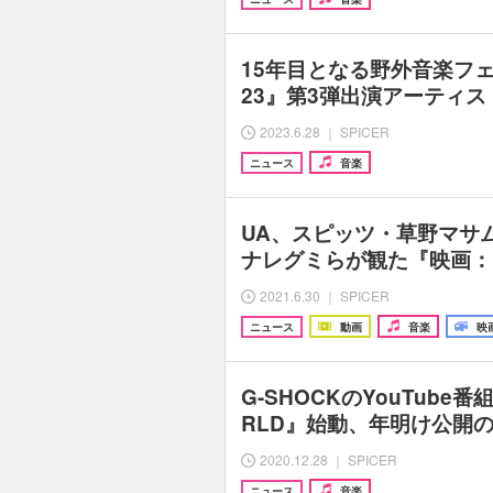
15年目となる野外音楽フェ
23』第3弾出演アーティス
2023.6.28 ｜ SPICER
ニュース
音楽
UA、スピッツ・草野マサ
ナレグミらが観た『映画：
2021.6.30 ｜ SPICER
ニュース
動画
音楽
映
G-SHOCKのYouTube番組
RLD』始動、年明け公開の
2020.12.28 ｜ SPICER
ニュース
音楽