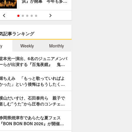
浜』が開幕 今年も多…
あやつり人
気記事ランキング
ly
Weekly
Monthly
堂本光一演出、6名のジュニアメンバ
ーらが出演する『百鬼夜鏡』 鬼…
堀ちえみ 「もっと歌っていればよ
かった」という後悔はもうしたく…
横山だいすけ、石田泰尚ら 親子で
楽しむ”うた”から圧巻のコンチェ…
静岡県焼津市であらたな夏フェス
『BON BON BON 2026』が開催…