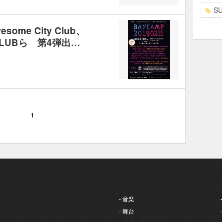
S
some City Club、
L CLUBら 第4弾出…
1
- 音楽
- 舞台