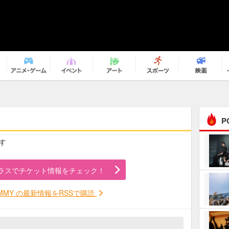
P
です
まるで原作の世界から飛
び出してきたよう！ 圧…
ラスでチケット情報をチェック！
ｅｐｌｕｓ ｗｅｅｋｅ
ｎｄ ｃｌｕｂ
OMMY の最新情報をRSSで購読
ＲｅｏＮａ“ピルグリム”