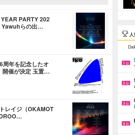
EAR PARTY 202
l Yawuhらの出…
人
Dai
erの16周年を記念したオ
1
位
』開催が決定 玉置…
2
位
3
位
カモトレイジ（OKAMOT
IDROO…
4
位