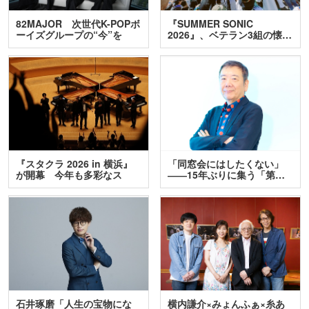
82MAJOR 次世代K-POPボ
『SUMMER SONIC
ーイズグループの“今”を
2026』、ベテラン3組の懐…
訊…
『スタクラ 2026 in 横浜』
「同窓会にはしたくない」
が開幕 今年も多彩なス
――15年ぶりに集う「第…
テ…
石井琢磨「人生の宝物にな
横内謙介×みょんふぁ×糸あ