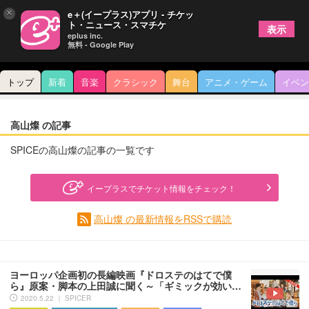
×
e＋(イープラス)アプリ - チケッ
ト・ニュース・スマチケ
表示
eplus inc.
無料 - Google Play
トップ
新着
音楽
クラシック
舞台
アニメ・ゲーム
イベン
高山燦 の記事
SPICEの高山燦の記事の一覧です
イープラスでチケット情報をチェック！
高山燦 の最新情報をRSSで購読
ヨーロッパ企画初の長編映画『ドロステのはてで僕
ら』原案・脚本の上田誠に聞く～「ギミックが効い…
2020.5.22 ｜ SPICER