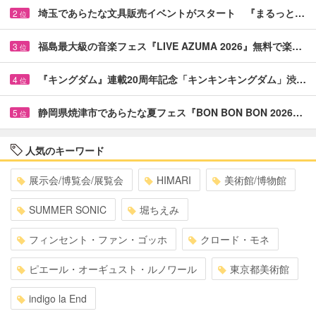
埼玉であらたな文具販売イベントがスタート 『まるっと…
2
位
福島最大級の音楽フェス『LIVE AZUMA 2026』無料で楽…
3
位
『キングダム』連載20周年記念「キンキンキングダム」渋…
4
位
静岡県焼津市であらたな夏フェス『BON BON BON 2026…
5
位
人気のキーワード
展示会/博覧会/展覧会
HIMARI
美術館/博物館
SUMMER SONIC
堀ちえみ
フィンセント・ファン・ゴッホ
クロード・モネ
ピエール・オーギュスト・ルノワール
東京都美術館
indigo la End