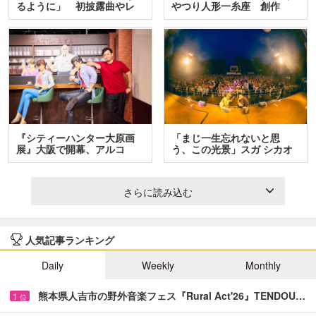
るように」 初披露曲やレ
やつり人形一糸座 創作
ア…
人…
『シティーハンター大原画
「まじ一生忘れないと思
展』大阪で開幕、アルコ
う、この光景」スガ シカオ
＆…
と…
さらに読み込む
人気記事ランキング
Daily
Weekly
Monthly
熊本県人吉市の野外音楽フェス『Rural Act'26』TENDOU…
1
位