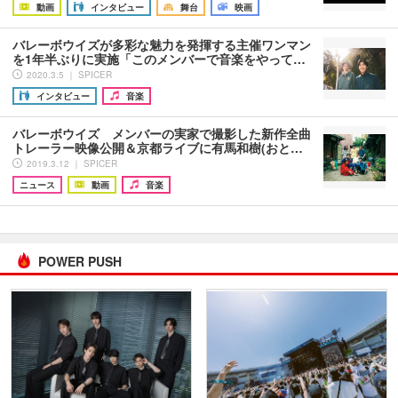
動画
インタビュー
舞台
映画
バレーボウイズが多彩な魅力を発揮する主催ワンマン
を1年半ぶりに実施「このメンバーで音楽をやって…
2020.3.5 ｜ SPICER
インタビュー
音楽
バレーボウイズ メンバーの実家で撮影した新作全曲
トレーラー映像公開＆京都ライブに有馬和樹(おと…
2019.3.12 ｜ SPICER
ニュース
動画
音楽
POWER PUSH