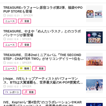
TREASURE×ラフォーレ原宿コラボ第2弾、福袋やPO
PUP STOREも登場
2022.12.21 ｜ SPICER
ニュース
音楽
TREASURE、やまや「めんたいラスク」とのコラボ
パッケージが新登場
2022.12.8 ｜ SPICER
ニュース
音楽
TREASURE、日本2ndミニアルバム『THE SECOND
STEP : CHAPTER TWO』がオリコンデイリー1位を…
2022.12.5 ｜ SPICER
ニュース
動画
音楽
j-hope、IVEらトップアーティストがパフォーマン
ス、BTSは大賞連覇も、世界最大級のK-POP授賞式…
2022.12.2 ｜ SPICER
レポート
音楽
IVE、Kep1erら“第4世代”のコラボレーションやKAR
Aの復活パフォーマンスも、世界最大級のK-PO…