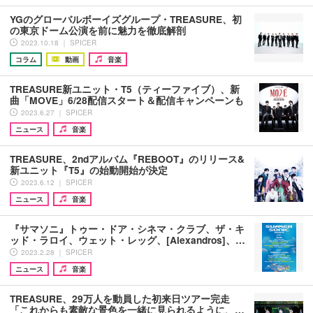
YGのグローバルボーイズグループ・TREASURE、初
の東京ドーム公演を前に魅力を徹底解剖
2023.10.18 ｜ SPICER
コラム
動画
音楽
TREASURE新ユニット・T5（ティーファイブ）、新
曲「MOVE」6/28配信スタート＆配信キャンペーンも
2023.6.27 ｜ SPICER
ニュース
音楽
TREASURE、2ndアルバム『REBOOT』のリリース&
新ユニット『T5』の始動開始が決定
2023.6.12 ｜ SPICER
ニュース
音楽
『サマソニ』トゥー・ドア・シネマ・クラブ、ザ・キ
ッド・ラロイ、ウェット・レッグ、[Alexandros]、…
2023.2.28 ｜ SPICER
ニュース
音楽
TREASURE、29万人を動員した初来日ツアー完走
「これからも素敵な景色を一緒に見られるように、…