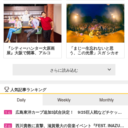
『シティーハンター大原画
「まじ一生忘れないと思
展』大阪で開幕、アルコ
う、この光景」スガ シカオ
＆…
と…
さらに読み込む
人気記事ランキング
Daily
Weekly
Monthly
広島東洋カープ追加3試合決定！ 9/25巨人戦などチケッ…
1
位
西川貴教に直撃、滋賀最大の音楽イベント『FEST. INAZU…
2
位