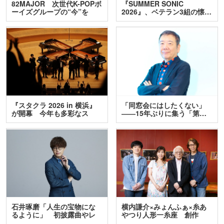
82MAJOR 次世代K-POPボ
『SUMMER SONIC
ーイズグループの“今”を
2026』、ベテラン3組の懐…
訊…
『スタクラ 2026 in 横浜』
「同窓会にはしたくない」
が開幕 今年も多彩なス
――15年ぶりに集う「第…
テ…
石井琢磨「人生の宝物にな
横内謙介×みょんふぁ×糸あ
るように」 初披露曲やレ
やつり人形一糸座 創作
ア…
人…