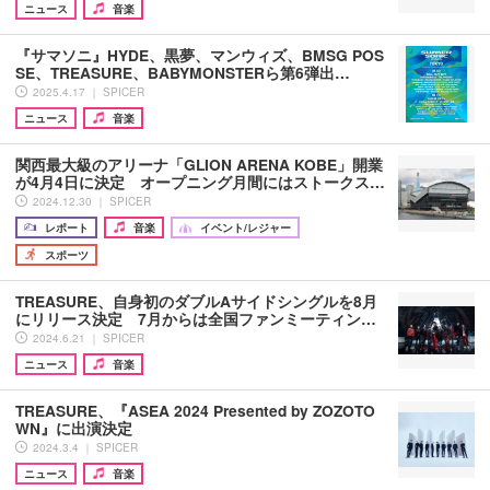
ニュース
音楽
『サマソニ』HYDE、黒夢、マンウィズ、BMSG POS
SE、TREASURE、BABYMONSTERら第6弾出…
2025.4.17 ｜ SPICER
ニュース
音楽
関西最大級のアリーナ「GLION ARENA KOBE」開業
が4月4日に決定 オープニング月間にはストークス…
2024.12.30 ｜ SPICER
レポート
音楽
イベント/レジャー
スポーツ
TREASURE、自身初のダブルAサイドシングルを8月
にリリース決定 7月からは全国ファンミーティン…
2024.6.21 ｜ SPICER
ニュース
音楽
TREASURE、『ASEA 2024 Presented by ZOZOTO
WN』に出演決定
2024.3.4 ｜ SPICER
ニュース
音楽