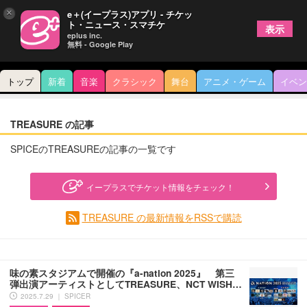
×
e＋(イープラス)アプリ - チケッ
ト・ニュース・スマチケ
表示
eplus inc.
無料 - Google Play
トップ
新着
音楽
クラシック
舞台
アニメ・ゲーム
イベン
TREASURE の記事
SPICEのTREASUREの記事の一覧です
イープラスでチケット情報をチェック！
TREASURE の最新情報をRSSで購読
味の素スタジアムで開催の『a-nation 2025』 第三
弾出演アーティストとしてTREASURE、NCT WISH…
2025.7.29 ｜ SPICER