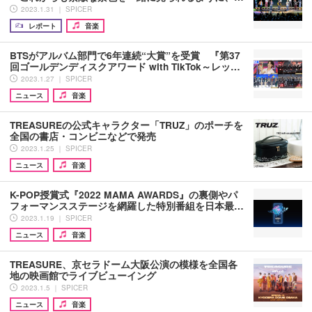
2023.1.31 ｜ SPICER
レポート
音楽
BTSがアルバム部門で6年連続“大賞”を受賞 『第37
回ゴールデンディスクアワード with TikTok～レッ…
2023.1.27 ｜ SPICER
ニュース
音楽
TREASUREの公式キャラクター「TRUZ」のポーチを
全国の書店・コンビニなどで発売
2023.1.25 ｜ SPICER
ニュース
音楽
K-POP授賞式『2022 MAMA AWARDS』の裏側やパ
フォーマンスステージを網羅した特別番組を日本最…
2023.1.19 ｜ SPICER
ニュース
音楽
TREASURE、京セラドーム大阪公演の模様を全国各
地の映画館でライブビューイング
2023.1.5 ｜ SPICER
ニュース
音楽