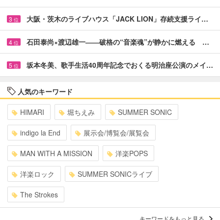
大阪・茨木のライブハウス「JACK LION」存続支援ライ…
3
位
石田泰尚×渡辺雄一――破格の“音楽魂”が静かに燃える …
4
位
坂本冬美、歌手生活40周年記念でおくる明治座公演のメイ…
5
位
人気のキーワード
HIMARI
堀ちえみ
SUMMER SONIC
indigo la End
展示会/博覧会/展覧会
MAN WITH A MISSION
洋楽POPS
洋楽ロック
SUMMER SONICライブ
The Strokes
キーワードをもっと見る