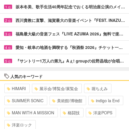
坂本冬美、歌手生活40周年記念でおくる明治座公演のメイ…
1
位
西川貴教に直撃、滋賀最大の音楽イベント『FEST. INAZU…
2
位
福島最大級の音楽フェス『LIVE AZUMA 2026』無料で楽…
3
位
愛知・岐阜の地酒を満喫する『秋酒祭 2026』チケット一…
4
位
『サントリー1万人の第九』Aぇ! groupの佐野晶哉が合唱…
5
位
人気のキーワード
HIMARI
展示会/博覧会/展覧会
堀ちえみ
SUMMER SONIC
美術館/博物館
indigo la End
MAN WITH A MISSION
格闘技
洋楽POPS
洋楽ロック