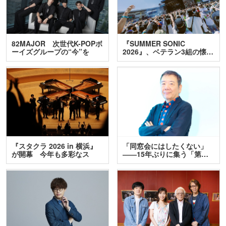
82MAJOR 次世代K-POPボ
『SUMMER SONIC
ーイズグループの“今”を
2026』、ベテラン3組の懐…
訊…
『スタクラ 2026 in 横浜』
「同窓会にはしたくない」
が開幕 今年も多彩なス
――15年ぶりに集う「第…
テ…