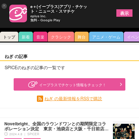
×
e＋(イープラス)アプリ - チケッ
ト・ニュース・スマチケ
表示
eplus inc.
無料 - Google Play
トップ
新着
音楽
クラシック
舞台
アニメ・ゲーム
イベン
ねぎ の記事
SPICEのねぎの記事の一覧です
イープラスでチケット情報をチェック！
ねぎ の最新情報をRSSで購読
Novelbright、全国のラウンドワンとの期間限定コラ
ボレーション決定 東京・池袋店と大阪・千日前店…
2024.4.8 ｜ SPICER