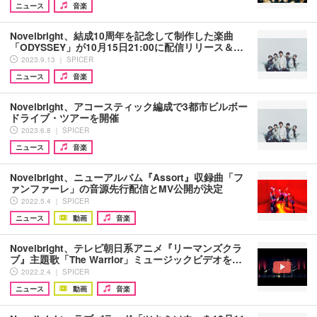
ニュース
音楽
Novelbright、結成10周年を記念して制作した楽曲
「ODYSSEY」が10月15日21:00に配信リリース＆…
2023.9.13 ｜ SPICER
ニュース
音楽
Novelbright、アコースティック編成で3都市ビルボー
ドライブ・ツアーを開催
2023.6.8 ｜ SPICER
ニュース
音楽
Novelbright、ニューアルバム『Assort』収録曲「フ
ァンファーレ」の音源先行配信とMV公開が決定
2022.5.4 ｜ SPICER
ニュース
動画
音楽
Novelbright、テレビ朝日系アニメ『リーマンズクラ
ブ』主題歌「The Warrior」ミュージックビデオを…
2022.2.4 ｜ SPICER
ニュース
動画
音楽