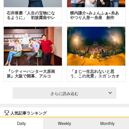
石井琢磨「人生の宝物にな
横内謙介×みょんふぁ×糸あ
るように」 初披露曲やレ
やつり人形一糸座 創作
ア…
人…
『シティーハンター大原画
「まじ一生忘れないと思
展』大阪で開幕、アルコ
う、この光景」スガ シカオ
＆…
と…
さらに読み込む
人気記事ランキング
Daily
Weekly
Monthly