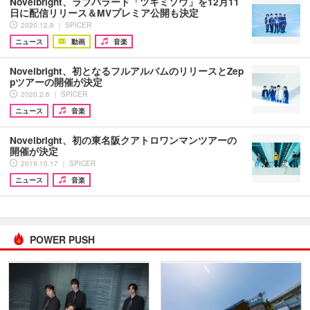
Novelbright、ラブバラード「ツキミソウ」を12月11
日に配信リリース＆MVプレミア公開も決定
2020.12.9 ｜ SPICER
ニュース
動画
音楽
Novelbright、初となるフルアルバムのリリースとZep
pツアーの開催が決定
2020.2.6 ｜ SPICER
ニュース
音楽
Novelbright、初の東名阪クアトロワンマンツアーの
開催が決定
2019.10.17 ｜ SPICER
ニュース
音楽
POWER PUSH