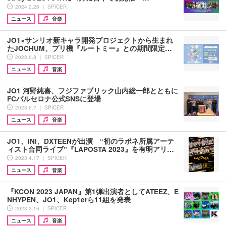
2024.2.26 ｜ SPICER
ニュース
音楽
JO1×サンリオ新キャラ開発プロジェクトから生まれ
たJOCHUM、プリ機『ルートミー』との期間限定…
2023.6.8 ｜ SPICER
ニュース
音楽
JO1 河野純喜、フジファブリック山内総一郎とともに
FCバルセロナ公式SNSに登場
2023.6.7 ｜ SPICER
ニュース
音楽
JO1、INI、DXTEENが出演 “初のラポネ所属アーテ
ィスト合同ライブ”『LAPOSTA 2023』を有明アリ…
2023.4.17 ｜ SPICER
ニュース
音楽
『KCON 2023 JAPAN』第1弾出演者としてATEEZ、E
NHYPEN、JO1、Kep1erら11組を発表
2023.3.16 ｜ SPICER
ニュース
音楽