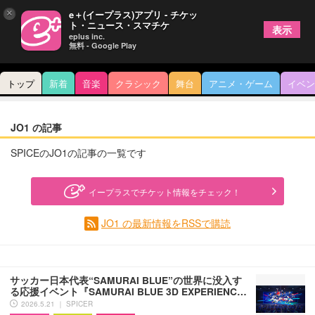
×
e＋(イープラス)アプリ - チケッ
ト・ニュース・スマチケ
表示
eplus inc.
無料 - Google Play
トップ
新着
音楽
クラシック
舞台
アニメ・ゲーム
イベン
JO1 の記事
SPICEのJO1の記事の一覧です
イープラスでチケット情報をチェック！
JO1 の最新情報をRSSで購読
サッカー日本代表“SAMURAI BLUE”の世界に没入す
る応援イベント『SAMURAI BLUE 3D EXPERIENC…
2026.5.21 ｜ SPICER