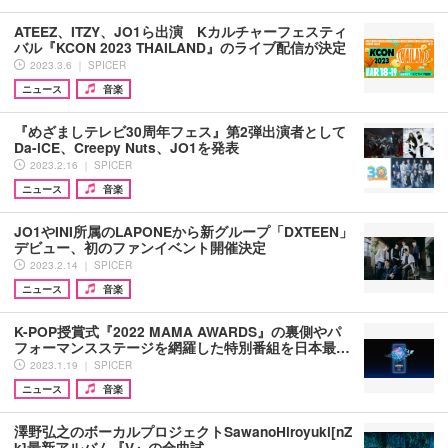
ATEEZ、ITZY、JO1ら出演 Kカルチャーフェスティ
バル『KCON 2023 THAILAND』のライブ配信が決定
2023.3.6 ｜ SPICER
ニュース
音楽
『めざましテレビ30周年フェス』第2弾出演者として
Da-iCE、Creepy Nuts、JO1を発表
2023.2.16 ｜ SPICER
ニュース
音楽
JO1やINI所属のLAPONEから新グループ「DXTEEN」
デビュー、初のファンイベント開催決定
2023.2.14 ｜ SPICER
ニュース
音楽
K-POP授賞式『2022 MAMA AWARDS』の裏側やパ
フォーマンスステージを網羅した特別番組を日本最…
2023.1.19 ｜ SPICER
ニュース
音楽
澤野弘之のボーカルプロジェクトSawanoHiroyuki[nZ
k]最新アルバム『V』の全曲試…