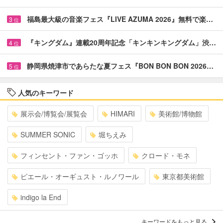
福島最大級の音楽フェス『LIVE AZUMA 2026』無料で楽…
3
位
『キングダム』連載20周年記念「キンキンキングダム」渋…
4
位
静岡県焼津市であらたな夏フェス『BON BON BON 2026…
5
位
人気のキーワード
展示会/博覧会/展覧会
HIMARI
美術館/博物館
SUMMER SONIC
堀ちえみ
フィンセント・ファン・ゴッホ
クロード・モネ
ピエール・オーギュスト・ルノワール
東京都美術館
indigo la End
キーワードをもっと見る