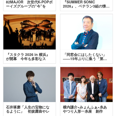
82MAJOR 次世代K-POPボ
『SUMMER SONIC
ーイズグループの“今”を
2026』、ベテラン3組の懐…
訊…
『スタクラ 2026 in 横浜』
「同窓会にはしたくない」
が開幕 今年も多彩なス
――15年ぶりに集う「第…
テ…
石井琢磨「人生の宝物にな
横内謙介×みょんふぁ×糸あ
るように」 初披露曲やレ
やつり人形一糸座 創作
ア…
人…