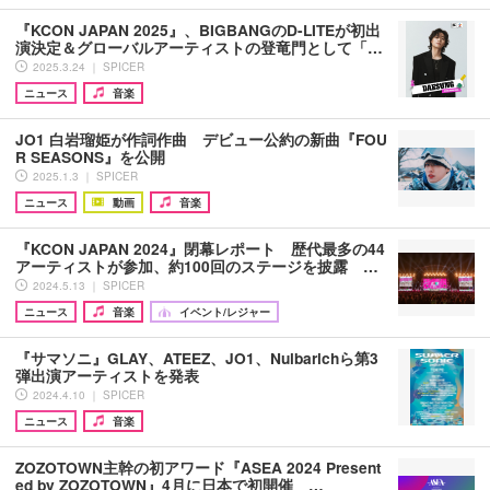
『KCON JAPAN 2025』、BIGBANGのD-LITEが初出
演決定＆グローバルアーティストの登竜門として「…
2025.3.24 ｜ SPICER
ニュース
音楽
JO1 白岩瑠姫が作詞作曲 デビュー公約の新曲『FOU
R SEASONS』を公開
2025.1.3 ｜ SPICER
ニュース
動画
音楽
『KCON JAPAN 2024』閉幕レポート 歴代最多の44
アーティストが参加、約100回のステージを披露 …
2024.5.13 ｜ SPICER
ニュース
音楽
イベント/レジャー
『サマソニ』GLAY、ATEEZ、JO1、Nulbarichら第3
弾出演アーティストを発表
2024.4.10 ｜ SPICER
ニュース
音楽
ZOZOTOWN主幹の初アワード『ASEA 2024 Present
ed by ZOZOTOWN』4月に日本で初開催 …