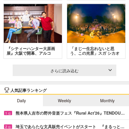
『シティーハンター大原画
「まじ一生忘れないと思
展』大阪で開幕、アルコ
う、この光景」スガ シカオ
＆…
と…
さらに読み込む
人気記事ランキング
Daily
Weekly
Monthly
熊本県人吉市の野外音楽フェス『Rural Act'26』TENDOU…
1
位
埼玉であらたな文具販売イベントがスタート 『まるっと…
2
位