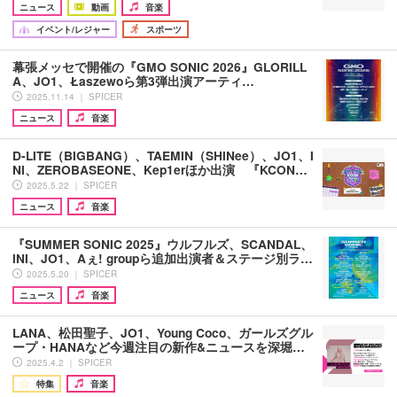
ニュース
動画
音楽
イベント/レジャー
スポーツ
幕張メッセで開催の『GMO SONIC 2026』GLORILL
A、JO1、Łaszewoら第3弾出演アーティ…
2025.11.14 ｜ SPICER
ニュース
音楽
D-LITE（BIGBANG）、TAEMIN（SHINee）、JO1、I
NI、ZEROBASEONE、Kep1erほか出演 『KCON…
2025.5.22 ｜ SPICER
ニュース
音楽
『SUMMER SONIC 2025』ウルフルズ、SCANDAL、
INI、JO1、Aぇ! groupら追加出演者＆ステージ別ラ…
2025.5.20 ｜ SPICER
ニュース
音楽
LANA、松田聖子、JO1、Young Coco、ガールズグル
ープ・HANAなど今週注目の新作&ニュースを深堀…
2025.4.2 ｜ SPICER
特集
音楽