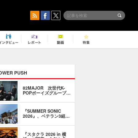
OWER PUSH
82MAJOR 次世代K-
「同窓会に
POPボーイズグループ…
い」――1
『SUMMER SONIC
石井琢磨「
2026』、ベテラン3組…
なるように
『スタクラ 2026 in 横
横内謙介×