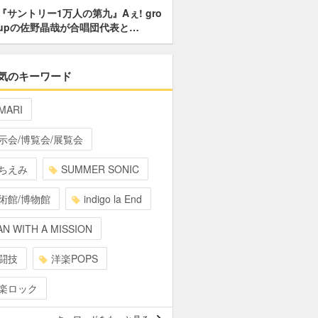
『サントリー1万人の第九』Aぇ! gro
upの佐野晶哉が合唱団代表と…
気のキーワード
MARI
示会/博覧会/展覧会
ちえみ
SUMMER SONIC
術館/博物館
indigo la End
N WITH A MISSION
闘技
洋楽POPS
楽ロック