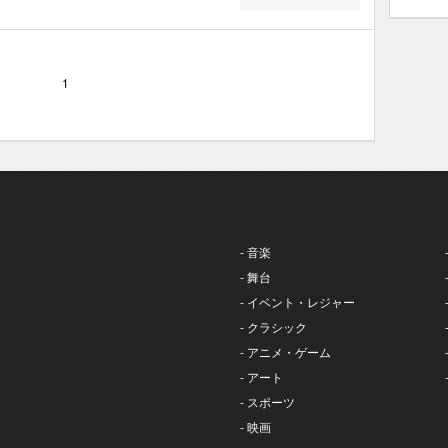
1
- 音楽
- 舞台
- イベント・レジャー
- クラシック
- アニメ・ゲーム
- アート
- スポーツ
- 映画