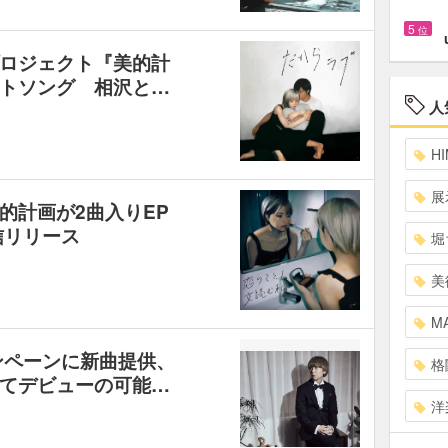
5
位
ロジェクト『美的計
トソング 相沢と…
人
HI
展
的計画が2曲入りEP
信リリース
堀
美
MA
ャンペーンに新曲提供、
格
てデビューの可能…
洋