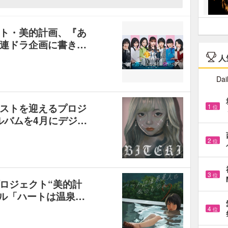
ト・美的計画、『あ
連ドラ企画に書き…
人
Dai
ストを迎えるプロジ
1
位
ルバムを4月にデジ…
2
位
3
位
ロジェクト“美的計
グル「ハートは温泉…
4
位