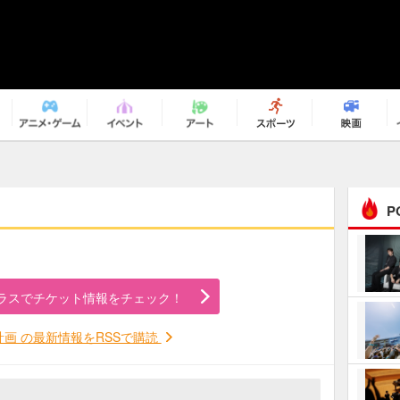
P
まるで原作の世界から飛
び出してきたよう！ 圧…
ラスでチケット情報をチェック！
ｅｐｌｕｓ ｗｅｅｋｅ
ｎｄ ｃｌｕｂ
計画 の最新情報をRSSで購読
ＲｅｏＮａ“ピルグリム”