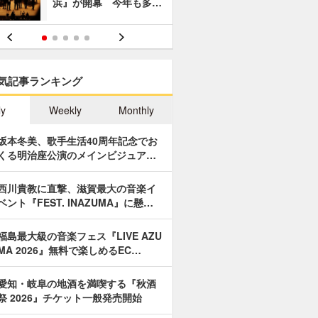
浜』が開幕 今年も多…
あやつり人
気記事ランキング
ly
Weekly
Monthly
坂本冬美、歌手生活40周年記念でお
くる明治座公演のメインビジュア…
西川貴教に直撃、滋賀最大の音楽イ
ベント『FEST. INAZUMA』に懸…
福島最大級の音楽フェス『LIVE AZU
MA 2026』無料で楽しめるEC…
愛知・岐阜の地酒を満喫する『秋酒
祭 2026』チケット一般発売開始