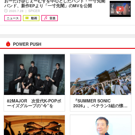
おーたけ@じぇーむずを中心としたバンド・一寸先闇
バンド、新作EPより「一寸先闇」のMVを公開
2020.7.28 ｜ SPICER
ニュース
動画
音楽
POWER PUSH
82MAJOR 次世代K-POPボ
『SUMMER SONIC
ーイズグループの“今”を
2026』、ベテラン3組の懐…
訊…