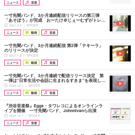
ニュース
音楽
一寸先闇バンド、3か月連続配信リリースの第三弾
「あそぼう」が完成 おーたけ＠じぇーむずがトレ…
2021.2.5 ｜ SPICER
ニュース
動画
音楽
一寸先闇バンド、3か月連続配信 第2弾「テキーラ」
のリリースが決定
2021.1.8 ｜ SPICER
ニュース
動画
音楽
一寸先闇バンド、3か月連続で配信リリース決定 第
一弾は“日常生活や会話に生まれるすきま”を表現し…
2020.12.1 ｜ SPICER
ニュース
動画
音楽
『渋谷音楽祭』Eggs・タワレコによるオンラインラ
イブを開催 一寸先闇バンド、Johnnivanら出演
2020.10.7 ｜ SPICER
ニュース
音楽