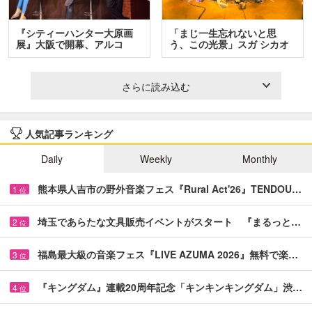
『シティーハンター大原画
「まじ一生忘れないと思
展』大阪で開幕、アルコ
う、この光景」スガ シカオ
＆…
と…
さらに読み込む
人気記事ランキング
Daily
Weekly
Monthly
熊本県人吉市の野外音楽フェス『Rural Act'26』TENDOU…
1
位
埼玉であらたな文具販売イベントがスタート 『まるっと…
2
位
福島最大級の音楽フェス『LIVE AZUMA 2026』無料で楽…
3
位
『キングダム』連載20周年記念「キンキンキングダム」渋…
4
位