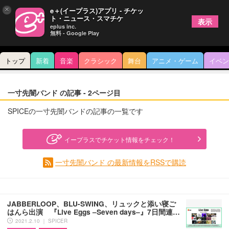
×
e＋(イープラス)アプリ - チケッ
ト・ニュース・スマチケ
表示
eplus inc.
無料 - Google Play
トップ
新着
音楽
クラシック
舞台
アニメ・ゲーム
イベン
一寸先闇バンド の記事 - 2ページ目
SPICEの一寸先闇バンドの記事の一覧です
イープラスでチケット情報をチェック！
一寸先闇バンド の最新情報をRSSで購読
JABBERLOOP、BLU-SWING、リュックと添い寝ご
はんら出演 『Live Eggs –Seven days–』7日間連…
2021.2.10 ｜ SPICER