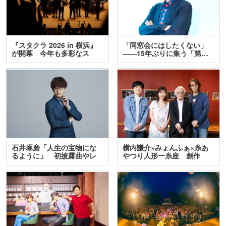
『スタクラ 2026 in 横浜』
「同窓会にはしたくない」
が開幕 今年も多彩なス
――15年ぶりに集う「第…
テ…
石井琢磨「人生の宝物にな
横内謙介×みょんふぁ×糸あ
るように」 初披露曲やレ
やつり人形一糸座 創作
ア…
人…