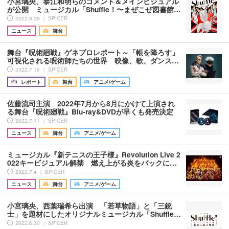
小宮璃央、泰江和明らのコメント＆メインビジュアル
が公開 ミュージカル「Shuffle！〜まぜこぜ図書館…
2022.8.26 ｜ SPICER
ニュース
舞台
舞台『呪術廻戦』ゲネプロレポート～「帳を降ろす」
可視化される呪術師たちの世界 映像、歌、ダンス…
2022.7.16 ｜ SPICER
レポート
舞台
アニメ/ゲーム
佐藤流司主演 2022年7月から8月にかけて上演され
る舞台『呪術廻戦』Blu-ray&DVDが早くも発売決定
2022.7.11 ｜ SPICER
ニュース
舞台
アニメ/ゲーム
ミュージカル『新テニスの王子様』Revolution Live 2
022キービジュアル解禁 燃え上がる炎をバックに…
2022.7.4 ｜ SPICER
ニュース
舞台
アニメ/ゲーム
小宮璃央、西葉瑞希ら出演 「若草物語」と「三銃
士」を題材にしたオリジナルミュージカル「Shuffle…
2022.6.30 ｜ SPICER