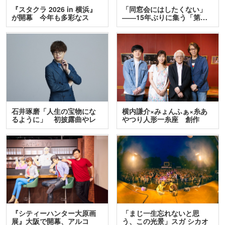
『スタクラ 2026 in 横浜』
「同窓会にはしたくない」
が開幕 今年も多彩なス
――15年ぶりに集う「第…
テ…
石井琢磨「人生の宝物にな
横内謙介×みょんふぁ×糸あ
るように」 初披露曲やレ
やつり人形一糸座 創作
ア…
人…
『シティーハンター大原画
「まじ一生忘れないと思
展』大阪で開幕、アルコ
う、この光景」スガ シカオ