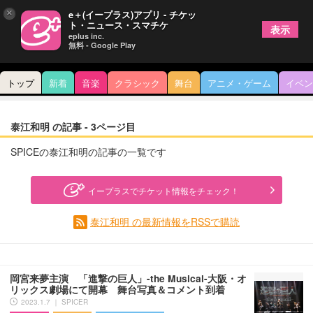
×
e＋(イープラス)アプリ - チケッ
ト・ニュース・スマチケ
表示
eplus inc.
無料 - Google Play
トップ
新着
音楽
クラシック
舞台
アニメ・ゲーム
イベン
泰江和明 の記事 - 3ページ目
SPICEの泰江和明の記事の一覧です
イープラスでチケット情報をチェック！
泰江和明 の最新情報をRSSで購読
岡宮来夢主演 「進撃の巨人」-the Musical-大阪・オ
リックス劇場にて開幕 舞台写真＆コメント到着
2023.1.7 ｜ SPICER