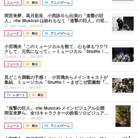
ニュース
舞台
アニメ/ゲーム
岡宮来夢、高月彩良、小西詠斗ら出演の「進撃の巨
人」-the Musical-は紛れもなく「進撃の巨人」の世…
2022.12.28 ｜ SPICER
ニュース
舞台
アニメ/ゲーム
小宮璃央「このミュージカルを観て、心も体もワクワ
クして、元気になって」～ミュージカル「Shuffle！…
2022.11.11 ｜ SPICER
ニュース
舞台
見どころ満載の予感！ 小宮璃央らメインキャストが
集結、ミュージカル「Shuffle！～まぜこぜ図書館『…
2022.11.2 ｜ SPICER
レポート
舞台
「進撃の巨人」-the Musical-メインビジュアル公開
岡宮来夢ら、全15キャラクターの扮装ソロビジュア…
2022.10.21 ｜ SPICER
ニュース
舞台
アニメ/ゲーム