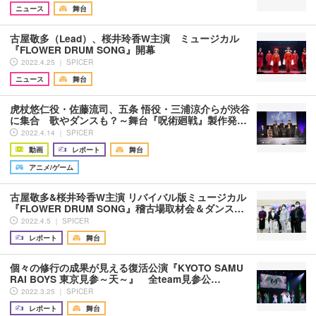
ニュース
舞台
古屋敬多（Lead）、桜井玲香W主演 ミュージカル
『FLOWER DRUM SONG』開幕
2022.4.25 ｜ SPICER
ニュース
舞台
虎杖悠仁役・佐藤流司、五条 悟役・三浦涼介らが渋谷
に集合 歌やダンスも？～舞台『呪術廻戦』製作発…
2022.4.14 ｜ SPICER
動画
レポート
舞台
アニメ/ゲーム
古屋敬多&桜井玲香W主演 リバイバル版ミュージカル
『FLOWER DRUM SONG』稽古場取材会＆ダンス…
2022.4.5 ｜ SPICER
レポート
舞台
個々の修行の成果が見える復活公演『KYOTO SAMU
RAI BOYS 東京見参～天～』 全team見参公…
2022.3.25 ｜ SPICER
レポート
舞台