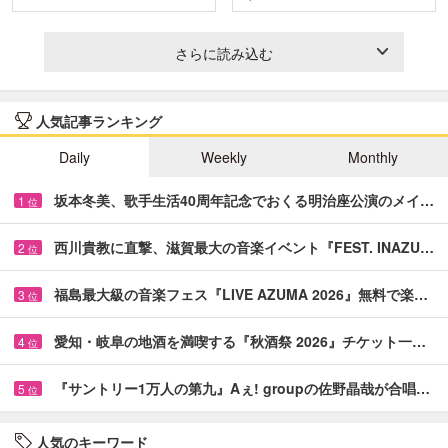
＆…
と…
さらに読み込む
人気記事ランキング
Daily
Weekly
Monthly
坂本冬美、歌手生活40周年記念でおくる明治座公演のメイ…
1
位
西川貴教に直撃、滋賀最大の音楽イベント『FEST. INAZU…
2
位
福島最大級の音楽フェス『LIVE AZUMA 2026』無料で楽…
3
位
愛知・岐阜の地酒を満喫する『秋酒祭 2026』チケット一…
4
位
『サントリー1万人の第九』Aぇ! groupの佐野晶哉が合唱…
5
位
人気のキーワード