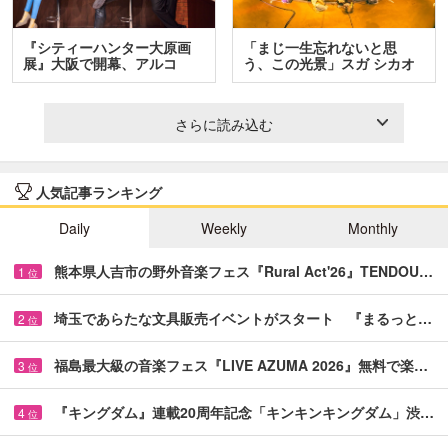
『シティーハンター大原画
「まじ一生忘れないと思
展』大阪で開幕、アルコ
う、この光景」スガ シカオ
＆…
と…
さらに読み込む
人気記事ランキング
Daily
Weekly
Monthly
熊本県人吉市の野外音楽フェス『Rural Act'26』TENDOU…
1
位
埼玉であらたな文具販売イベントがスタート 『まるっと…
2
位
福島最大級の音楽フェス『LIVE AZUMA 2026』無料で楽…
3
位
『キングダム』連載20周年記念「キンキンキングダム」渋…
4
位