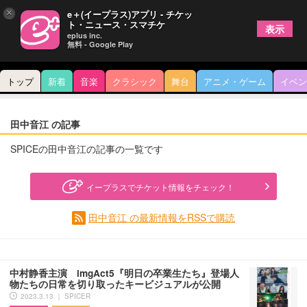
×
e＋(イープラス)アプリ - チケッ
ト・ニュース・スマチケ
表示
eplus inc.
無料 - Google Play
トップ
新着
音楽
クラシック
舞台
アニメ・ゲーム
イベン
田中音江 の記事
SPICEの田中音江の記事の一覧です
イープラスでチケット情報をチェック！
田中音江 の最新情報をRSSで購読
中村静香主演 imgAct5『明日の卒業生たち』登場人
物たちの日常を切り取ったキービジュアルが公開
2023.3.13 ｜ SPICER