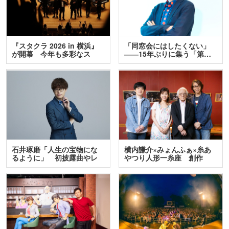
『スタクラ 2026 in 横浜』
「同窓会にはしたくない」
が開幕 今年も多彩なス
――15年ぶりに集う「第…
テ…
石井琢磨「人生の宝物にな
横内謙介×みょんふぁ×糸あ
るように」 初披露曲やレ
やつり人形一糸座 創作
ア…
人…