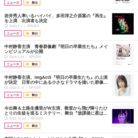
ニュース
舞台
岩井秀人率いるハイバイ、多田淳之介原案の『再生』
を上演 出演者も決定
2023.3.1 ｜ SPICER
ニュース
舞台
中村静香主演 青春群像劇『明日の卒業生たち』メイ
ンビジュアルが公開
2023.2.24 ｜ SPICER
ニュース
舞台
中村静香主演、imgAct5『明日の卒業生たち』の上演
が決定 日常の中にある小さなドラマを描いた群像…
2023.2.13 ｜ SPICER
ニュース
舞台
今出舞＆土路生優里がW主演、教室から飛び降りたひ
とりの生徒を巡るミステリー、舞台『放課後に星は…
2022.10.20 ｜ SPICER
ニュース
舞台