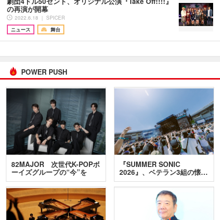
劇団4ドル50セント、オリジナル公演『Take Off!!!!』
の再演が開幕
2022.6.18 ｜ SPICER
ニュース
舞台
POWER PUSH
82MAJOR 次世代K-POPボ
『SUMMER SONIC
ーイズグループの“今”を
2026』、ベテラン3組の懐…
訊…