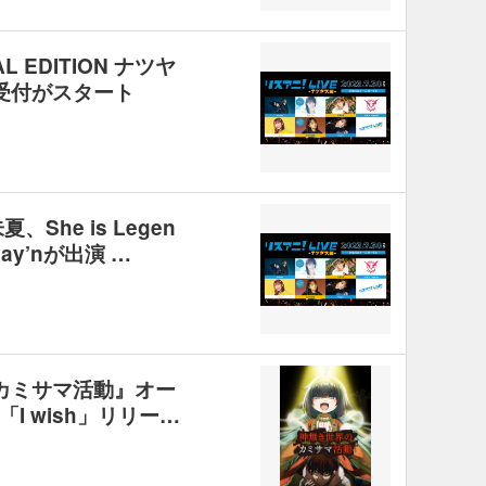
L EDITION ナツヤ
受付がスタート
、She is Legen
ay’nが出演 …
のカミサマ活動』オー
I wish」リリー…