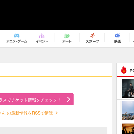
P
まるで原作の世界から飛
び出してきたよう！ 圧…
ラスでチケット情報をチェック！
ｅｐｌｕｓ ｗｅｅｋｅ
ｎｄ ｃｌｕｂ
りん の最新情報をRSSで購読
ＲｅｏＮａ“ピルグリム”