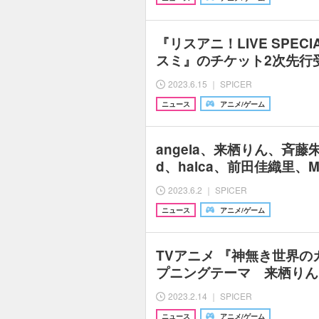
『リスアニ！LIVE SPECIA
スミ』のチケット2次先行
2023.6.15 ｜ SPICER
ニュース
アニメ/ゲーム
angela、来栖りん、斉藤朱夏
d、halca、前田佳織里、M
2023.6.2 ｜ SPICER
ニュース
アニメ/ゲーム
TVアニメ 『神無き世界
プニングテーマ 来栖りん「
2023.2.14 ｜ SPICER
ニュース
アニメ/ゲーム