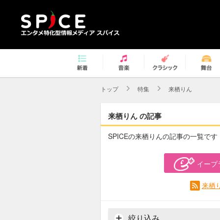
トップ
特集
来栖りん
来栖りん の記事
SPICEの来栖りんの記事の一覧です
イープ
来栖
絞り込み