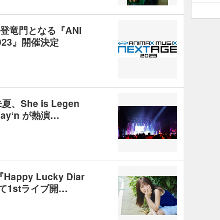
23』登竜門となる『ANI
 2023』開催決定
、She is Legen
ayʼn が熱演…
py Lucky Diar
て1stライブ開…