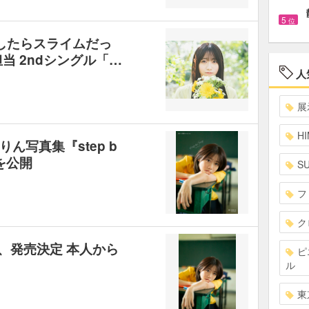
5
位
生したらスライムだっ
当 2ndシングル「…
人
展
HI
ん写真集『step b
柄を公開
S
フ
ク
、発売決定 本人から
ピ
ル
東