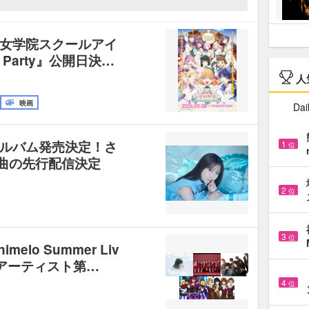
女学院スクールアイ
n Party』公開日決…
人
映画
Dai
ルバム発売決定！さ
1
位
新曲の先行配信決定
2
位
3
位
elo Summer Liv
-』出演アーティスト第…
4
位