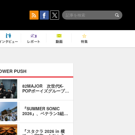
OWER PUSH
82MAJOR 次世代K-
「同窓会に
POPボーイズグループ…
い」――1
『SUMMER SONIC
石井琢磨「
2026』、ベテラン3組…
なるように
『スタクラ 2026 in 横
横内謙介×