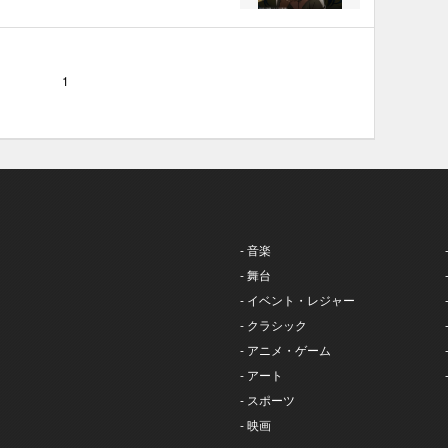
1
- 音楽
- 舞台
- イベント・レジャー
- クラシック
- アニメ・ゲーム
- アート
- スポーツ
- 映画