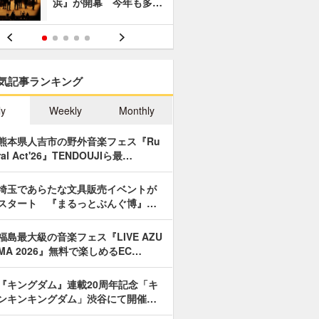
浜』が開幕 今年も多…
あやつり人
気記事ランキング
ly
Weekly
Monthly
熊本県人吉市の野外音楽フェス『Ru
ral Act'26』TENDOUJIら最…
埼玉であらたな文具販売イベントが
スタート 『まるっとぶんぐ博』…
福島最大級の音楽フェス『LIVE AZU
MA 2026』無料で楽しめるEC…
『キングダム』連載20周年記念「キ
ンキンキングダム」渋谷にて開催…