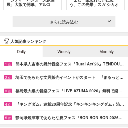
展』大阪で開幕、アルコ
う、この光景」スガ シカオ
＆…
と…
さらに読み込む
人気記事ランキング
Daily
Weekly
Monthly
熊本県人吉市の野外音楽フェス『Rural Act'26』TENDOU…
1
位
埼玉であらたな文具販売イベントがスタート 『まるっと…
2
位
福島最大級の音楽フェス『LIVE AZUMA 2026』無料で楽…
3
位
『キングダム』連載20周年記念「キンキンキングダム」渋…
4
位
静岡県焼津市であらたな夏フェス『BON BON BON 2026…
5
位