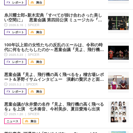
レポート
舞台
糸川耀士郎×新木宏典「すべてが掛け合わさった美し
い空間に」 悪童会議 第四回公演 ミュージカル『…
2026.6.16 ｜ SPICER
レポート
舞台
100年以上前の女性たちの反乱のエールは、令和の時
代に何をもたらしたのか～悪童会議『見よ、飛行機…
2025.5.23 ｜ SPICER
レポート
舞台
悪童会議『見よ、飛行機の高く飛べるを』稽古場レポ
ート＆茅野イサムインタビュー 演劇の贅沢さと面…
2025.5.2 ｜ SPICER
レポート
舞台
悪童会議が永井愛の名作『見よ、飛行機の高く飛べる
を』を上演 七木奏音、今村美歩、夏目愛海ら出演
2025.1.20 ｜ SPICER
ニュース
舞台