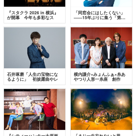
『スタクラ 2026 in 横浜』
「同窓会にはしたくない」
が開幕 今年も多彩なス
――15年ぶりに集う「第…
テ…
石井琢磨「人生の宝物にな
横内謙介×みょんふぁ×糸あ
るように」 初披露曲やレ
やつり人形一糸座 創作
ア…
人…
『シティーハンター大原画
「まじ一生忘れないと思