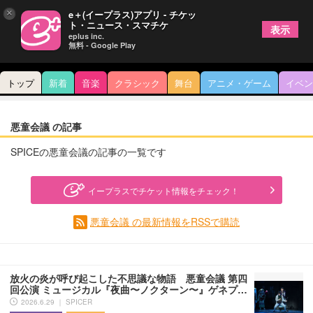
×
e＋(イープラス)アプリ - チケッ
ト・ニュース・スマチケ
表示
eplus inc.
無料 - Google Play
トップ
新着
音楽
クラシック
舞台
アニメ・ゲーム
イベン
悪童会議 の記事
SPICEの悪童会議の記事の一覧です
イープラスでチケット情報をチェック！
悪童会議 の最新情報をRSSで購読
放火の炎が呼び起こした不思議な物語 悪童会議 第四
回公演 ミュージカル『夜曲〜ノクターン〜』ゲネプ…
2026.6.29 ｜ SPICER