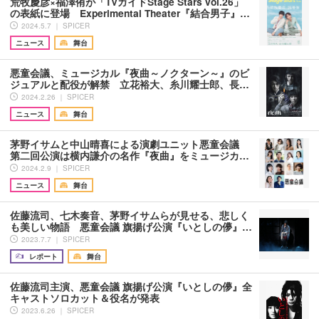
荒牧慶彦×福澤侑が「TVガイドStage Stars vol.26」
の表紙に登場 Experimental Theater『結合男子』…
2024.5.7 ｜ SPICER
ニュース
舞台
悪童会議、ミュージカル『夜曲～ノクターン～』のビ
ジュアルと配役が解禁 立花裕大、糸川耀士郎、長…
2024.2.26 ｜ SPICER
ニュース
舞台
茅野イサムと中山晴喜による演劇ユニット悪童会議
第二回公演は横内謙介の名作『夜曲』をミュージカ…
2024.2.9 ｜ SPICER
ニュース
舞台
佐藤流司、七木奏音、茅野イサムらが見せる、悲しく
も美しい物語 悪童会議 旗揚げ公演『いとしの儚』…
2023.7.7 ｜ SPICER
レポート
舞台
佐藤流司主演、悪童会議 旗揚げ公演『いとしの儚』全
キャストソロカット＆役名が発表
2023.6.26 ｜ SPICER