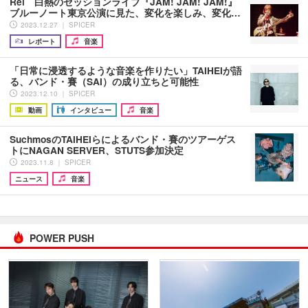
Rei 白熱のセッションライブ『JAM! JAM! JAM!』
ブルーノート東京公演に見た、変化を楽しみ、変化…
2023.12.27 ｜ SPICER
レポート
音楽
「日常に浸透するような音楽を作りたい」TAIHEIが語
る、バンド・賽（SAI）の成り立ちと可能性
2023.12.10 ｜ SPICER
動画
インタビュー
音楽
SuchmosのTAIHEIらによるバンド・賽のツアーゲス
トにNAGAN SERVER、STUTS参加決定
2023.11.8 ｜ SPICER
ニュース
音楽
POWER PUSH