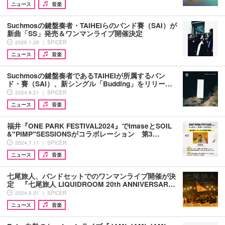
ニュース
音楽
Suchmosの鍵盤奏者・TAIHEIらのバンド賽（SAI）が
新曲「SS」発売＆ワンマンライブ開催決定
2026.1.28 ｜ SPICER
ニュース
音楽
Suchmosの鍵盤奏者であるTAIHEIが所属するバン
ド・賽（SAI）、新シングル「Budding」をリリー…
2024.8.21 ｜ SPICER
ニュース
音楽
福井『ONE PARK FESTIVAL2024』でimaseとSOIL
&"PIMP"SESSIONSがコラボレーション 第3…
2024.7.11 ｜ SPICER
ニュース
音楽
七尾旅人、バンドセットでのワンマンライブ開催が決
定 『七尾旅人 LIQUIDROOM 20th ANNIVERSAR…
2024.5.31 ｜ SPICER
ニュース
音楽