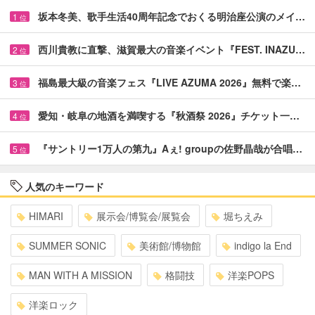
坂本冬美、歌手生活40周年記念でおくる明治座公演のメイ…
1
位
西川貴教に直撃、滋賀最大の音楽イベント『FEST. INAZU…
2
位
福島最大級の音楽フェス『LIVE AZUMA 2026』無料で楽…
3
位
愛知・岐阜の地酒を満喫する『秋酒祭 2026』チケット一…
4
位
『サントリー1万人の第九』Aぇ! groupの佐野晶哉が合唱…
5
位
人気のキーワード
HIMARI
展示会/博覧会/展覧会
堀ちえみ
SUMMER SONIC
美術館/博物館
indigo la End
MAN WITH A MISSION
格闘技
洋楽POPS
洋楽ロック