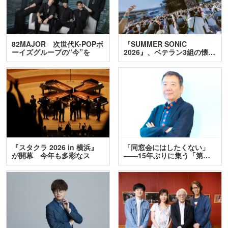
82MAJOR 次世代K-POPボ
『SUMMER SONIC
ーイズグループの“今”を
2026』、ベテラン3組の懐…
訊…
『スタクラ 2026 in 横浜』
「同窓会にはしたくない」
が開幕 今年も多彩なス
――15年ぶりに集う「第…
テ…