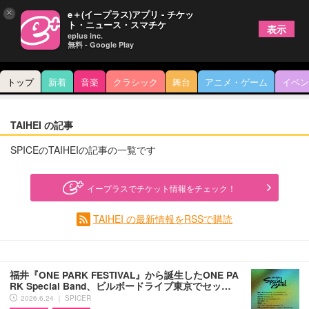
×
e＋(イープラス)アプリ - チケッ
ト・ニュース・スマチケ
表示
eplus inc.
無料 - Google Play
トップ
新着
音楽
クラシック
舞台
アニメ・ゲーム
イベン
TAIHEI の記事
SPICEのTAIHEIの記事の一覧です
イープラスでチケット情報をチェック！
TAIHEI の最新情報をRSSで購読
福井『ONE PARK FESTIVAL』から誕生したONE PA
RK Special Band、ビルボードライブ東京でセッ…
2026.6.24 ｜ SPICER