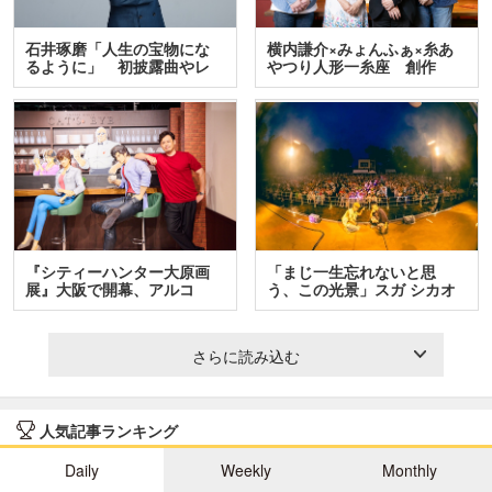
石井琢磨「人生の宝物にな
横内謙介×みょんふぁ×糸あ
るように」 初披露曲やレ
やつり人形一糸座 創作
ア…
人…
『シティーハンター大原画
「まじ一生忘れないと思
展』大阪で開幕、アルコ
う、この光景」スガ シカオ
＆…
と…
さらに読み込む
人気記事ランキング
Daily
Weekly
Monthly