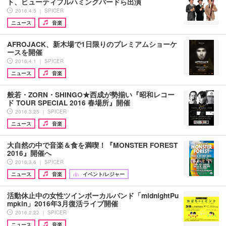
ト、ビューティフルハミングバードら出演
2016.4.5 ｜ SPICER
ニュース
音楽
AFROJACK、新木場で1日限りのプレミアムショーケ
ースを開催
2016.4.1 ｜ SPICER
ニュース
音楽
般若・ZORN・SHINGO★西成が勢揃い『昭和レコー
ド TOUR SPECIAL 2016 春場所』開催
2016.3.25 ｜ SPICER
ニュース
音楽
大自然の中で音楽＆食を満喫！『MONSTER FOREST
2016』開催へ
2016.3.6 ｜ SPICER
ニュース
音楽
イベント/レジャー
活動休止中の女性ツインボーカルバンド「midnightPu
mpkin」2016年3月復活ライブ開催
2016.2.22 ｜ SPICER
ニュース
音楽