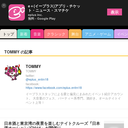
×
e＋(イープラス)アプリ - チケッ
ト・ニュース・スマチケ
表示
eplus inc.
無料 - Google Play
トップ
新着
音楽
クラシック
舞台
アニメ・ゲーム
イベン
TOMMY の記事
TOMMY
TOMMY
twitter:
@eplus_entm18
facebook:
https://www.facebook.com/eplus.entm18
イープラススタッフによる愛と偏見にまみれたイベント紹介アカウン
ト。 大音量のフェス、パーティー系専門。酒好き。オールナイトイ
ベント上等！
日本酒と東京湾の夜景を楽しむナイトクルーズ『日本
酒オーシャンズ2016』が開催に