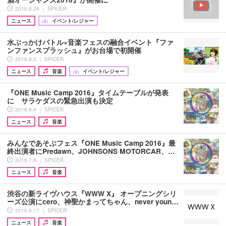
2016.8.24 ｜ SPICER
ニュース
イベント/レジャー
水ぶっかけバトル×音楽フェスの融合イベント『ファ
ンファンスプラッシュ』がお台場で初開催
2016.8.5 ｜ SPICER
ニュース
音楽
イベント/レジャー
『ONE Music Camp 2016』タイムテーブルが発表
に サラケダスの緊急出演も決定
2016.8.4 ｜ SPICER
ニュース
音楽
みんなであそぶフェス『ONE Music Camp 2016』最
終出演者にPredawn、JOHNSONS MOTORCAR、…
2016.7.8 ｜ SPICER
ニュース
音楽
渋谷の新ライヴハウス『WWW X』 オープニングシリ
ーズ公演にcero、神聖かまってちゃん、never youn…
2016.6.17 ｜ SPICER
ニュース
音楽