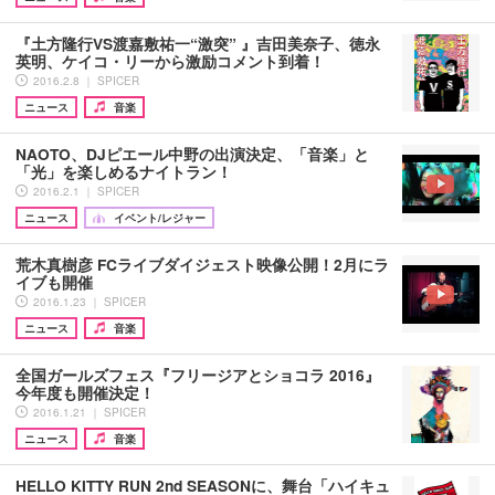
『土方隆行VS渡嘉敷祐一“激突” 』吉田美奈子、徳永
英明、ケイコ・リーから激励コメント到着！
2016.2.8 ｜ SPICER
ニュース
音楽
NAOTO、DJピエール中野の出演決定、「音楽」と
「光」を楽しめるナイトラン！
2016.2.1 ｜ SPICER
ニュース
イベント/レジャー
荒木真樹彦 FCライブダイジェスト映像公開！2月にラ
イブも開催
2016.1.23 ｜ SPICER
ニュース
音楽
全国ガールズフェス『フリージアとショコラ 2016』
今年度も開催決定！
2016.1.21 ｜ SPICER
ニュース
音楽
HELLO KITTY RUN 2nd SEASONに、舞台「ハイキュ