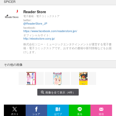
SPICER
Reader Store
電子書籍・電子コミックストア
twitter:
@ReaderStore_JP
facebook:
https://www.facebook.com/readerstore.jpn/
オフィシャルサイト:
http://ebookstore.sony.jp/
株式会社ソニー・ミュージックエンタテインメントが運営する電子書
籍・電子コミックストアです。おすすめの書籍や新刊情報などをお届
けします。
その他の画像
画像を全て表示（4件）
ポスト
シェア
はてブ
送る
送信