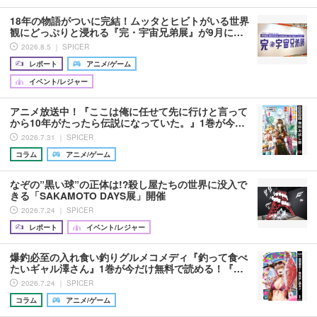
18年の物語がついに完結！ムッタとヒビトがいる世界
観にどっぷりと浸れる『完・宇宙兄弟展』が9月に…
2026.8.5 ｜ SPICER
レポート
アニメ/ゲーム
イベント/レジャー
アニメ放送中！『ここは俺に任せて先に行けと言って
から10年がたったら伝説になっていた。』1巻が今…
2026.7.31 ｜ SPICER
コラム
アニメ/ゲーム
なぞの”黒い球”の正体は!?殺し屋たちの世界に没入で
きる「SAKAMOTO DAYS展」開催
2026.7.24 ｜ SPICER
レポート
イベント/レジャー
爆釣必至の入れ食い釣りグルメコメディ『釣って食べ
たいギャル澤さん』1巻が今だけ無料で読める！『…
2026.7.24 ｜ SPICER
コラム
アニメ/ゲーム