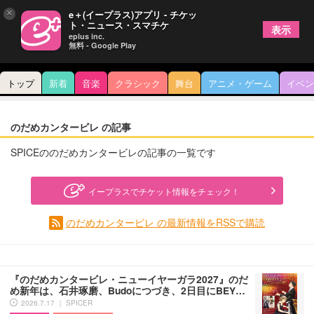
×
e＋(イープラス)アプリ - チケッ
ト・ニュース・スマチケ
表示
eplus inc.
無料 - Google Play
トップ
新着
音楽
クラシック
舞台
アニメ・ゲーム
イベン
のだめカンタービレ の記事
SPICEののだめカンタービレの記事の一覧です
イープラスでチケット情報をチェック！
のだめカンタービレ の最新情報をRSSで購読
『のだめカンタービレ・ニューイヤーガラ2027』のだ
め新年は、石井琢磨、Budoにつづき、2日目にBEY…
2026.7.17 ｜ SPICER