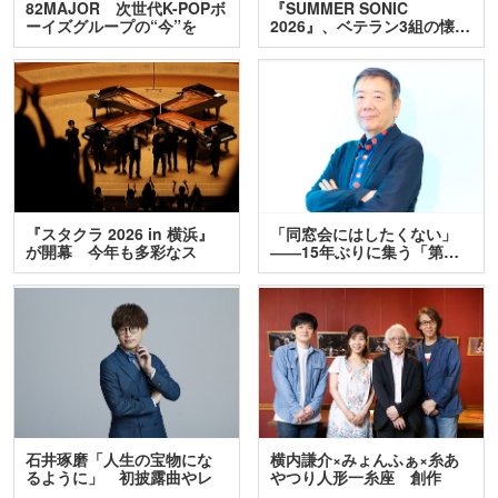
82MAJOR 次世代K-POPボ
『SUMMER SONIC
ーイズグループの“今”を
2026』、ベテラン3組の懐…
訊…
『スタクラ 2026 in 横浜』
「同窓会にはしたくない」
が開幕 今年も多彩なス
――15年ぶりに集う「第…
テ…
石井琢磨「人生の宝物にな
横内謙介×みょんふぁ×糸あ
るように」 初披露曲やレ
やつり人形一糸座 創作
ア…
人…