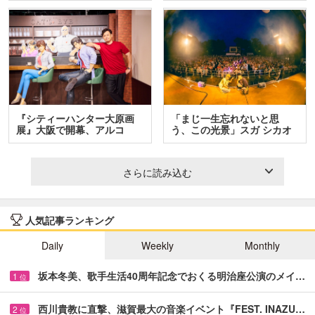
『シティーハンター大原画
「まじ一生忘れないと思
展』大阪で開幕、アルコ
う、この光景」スガ シカオ
＆…
と…
さらに読み込む
人気記事ランキング
Daily
Weekly
Monthly
坂本冬美、歌手生活40周年記念でおくる明治座公演のメイ…
1
位
西川貴教に直撃、滋賀最大の音楽イベント『FEST. INAZU…
2
位