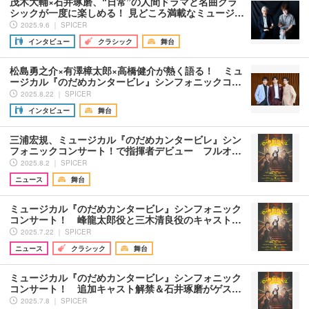
茂木大輔×石井琢磨、“日常”の人間ドラマと名曲クラ
シックが一度に楽しめる！ 見どころ満載なミュージ…
2025.9.6 ｜ SPICER
インタビュー
クラシック
舞台
松島勇之介×有澤樟太郎×高橋健介が熱く語る！ ミュ
ージカル『のだめカンタービレ』シンフォニックコ…
2025.8.22 ｜ SPICER
インタビュー
舞台
三浦宏規、ミュージカル『のだめカンタービレ』シン
フォニックコンサート！で指揮者デビュー フルオ…
2025.8.2 ｜ SPICER
ニュース
舞台
ミュージカル『のだめカンタービレ』シンフォニック
コンサート！ 峰龍太郎役と三木清良役のキャスト…
2025.7.22 ｜ SPICER
ニュース
クラシック
舞台
ミュージカル『のだめカンタービレ』シンフォニック
コンサート！ 追加キャスト解禁＆石井琢磨がゲス…
2025.7.8 ｜ SPICER