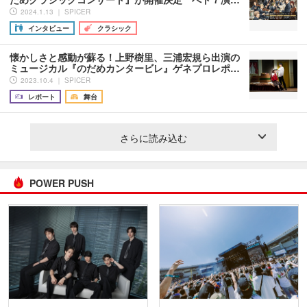
2024.1.13 ｜ SPICER
インタビュー
クラシック
懐かしさと感動が蘇る！上野樹里、三浦宏規ら出演の
ミュージカル『のだめカンタービレ』ゲネプロレポ…
2023.10.4 ｜ SPICER
レポート
舞台
さらに読み込む
POWER PUSH