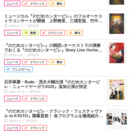
ニュース
クラシック
舞台
ミュージカル『のだめカンタービレ』のフルオーケス
トラコンサートが開催 上野樹里、三浦宏規、竹中…
2025.6.17 ｜ SPICER
ニュース
動画
クラシック
舞台
『のだめカンタービレ』の朗読×オーケストラの演奏
でおくる『のだめカンタービレ』Story Live Orche…
2025.4.24 ｜ SPICER
ニュース
クラシック
舞台
アニメ/ゲーム
石井琢磨・Budo・茂木大輔出演『のだめカンタービ
レ・ニューイヤーガラ2025』追加公演が決定
2024.12.12 ｜ SPICER
ニュース
クラシック
『のだめカンタービレ・クラシック・フェスティヴァ
ル in KYOTO』開幕直前！ 各プログラムを徹底紹介…
2024.5.2 ｜ SPICER
ニュース
クラシック