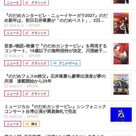
ニュース
クラシック
『のだめカンタービレ・ニューイヤーガラ2027』のだ
め新年は、初日石井琢磨が「のだめベスト」、2日…
2026.6.12 ｜ SPICER
ニュース
クラシック
音楽×物語×映像で『のだめカンタービレ』を再現する
コンサート、18歳以下の無料招待が決定、川澄綾子…
2026.4.14 ｜ SPICER
ニュース
クラシック
アニメ/ゲーム
『のだめフェスin秩父』石井琢磨ら豪華出演者が夢の
共演 連載開始から25年
2026.4.3 ｜ SPICER
ニュース
クラシック
ミュージカル『のだめカンタービレ』シンフォニック
コンサート台湾公演が満員御礼で完走
2025.9.8 ｜ SPICER
ニュース
舞台