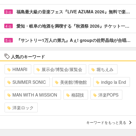
福島最大級の音楽フェス『LIVE AZUMA 2026』無料で楽…
3
位
愛知・岐阜の地酒を満喫する『秋酒祭 2026』チケット一…
4
位
『サントリー1万人の第九』Aぇ! groupの佐野晶哉が合唱…
5
位
人気のキーワード
HIMARI
展示会/博覧会/展覧会
堀ちえみ
SUMMER SONIC
美術館/博物館
indigo la End
MAN WITH A MISSION
格闘技
洋楽POPS
洋楽ロック
キーワードをもっと見る