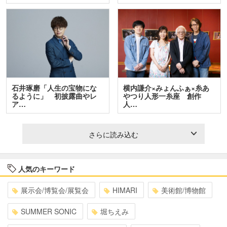
石井琢磨「人生の宝物にな
横内謙介×みょんふぁ×糸あ
るように」 初披露曲やレ
やつり人形一糸座 創作
ア…
人…
さらに読み込む
人気のキーワード
展示会/博覧会/展覧会
HIMARI
美術館/博物館
SUMMER SONIC
堀ちえみ