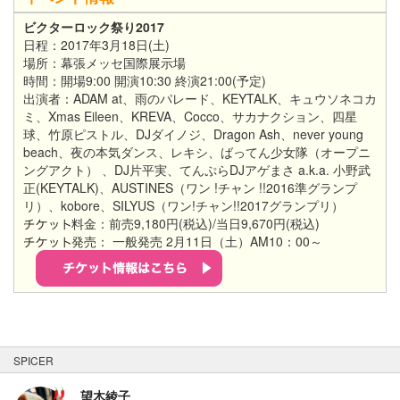
ビクターロック祭り2017
日程：2017年3月18日(土)
場所：幕張メッセ国際展示場
時間：開場9:00 開演10:30 終演21:00(予定)
出演者：ADAM at、雨のパレード、KEYTALK、キュウソネコカ
ミ、Xmas Eileen、KREVA、Cocco、サカナクション、四星
球、竹原ピストル、DJダイノジ、Dragon Ash、never young
beach、夜の本気ダンス、レキシ、ばってん少女隊（オープニ
ングアクト） 、DJ片平実、てんぷらDJアゲまさ a.k.a. 小野武
正(KEYTALK)、AUSTINES（ワン !チャン !!2016準グランプ
リ）、kobore、SILYUS（ワン!チャン!!2017グランプリ）
料金：前売9,180円(税込)/当日9,670円(税込)
発売： 一般発売 2月11日（土）AM10：00～
SPICER
望木綾子