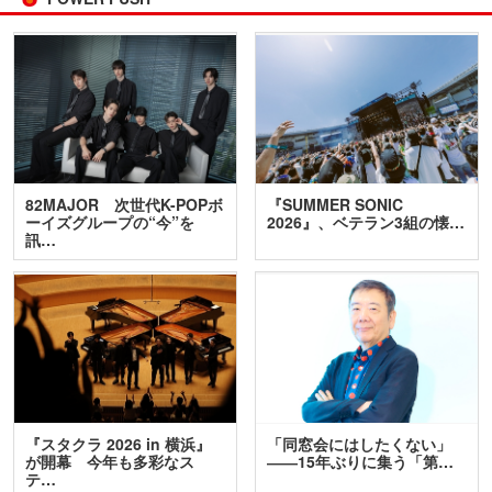
82MAJOR 次世代K-POPボ
『SUMMER SONIC
ーイズグループの“今”を
2026』、ベテラン3組の懐…
訊…
『スタクラ 2026 in 横浜』
「同窓会にはしたくない」
が開幕 今年も多彩なス
――15年ぶりに集う「第…
テ…