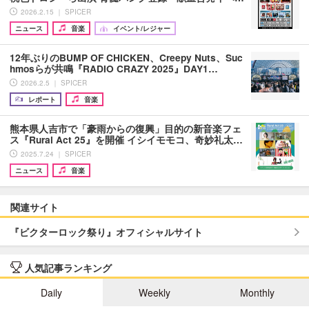
2026.2.15 ｜ SPICER
ニュース
音楽
イベント/レジャー
12年ぶりのBUMP OF CHICKEN、Creepy Nuts、Suc
hmosらが共鳴『RADIO CRAZY 2025』DAY1…
2026.2.5 ｜ SPICER
レポート
音楽
熊本県人吉市で「豪雨からの復興」目的の新音楽フェ
ス『Rural Act 25』を開催 イシイモモコ、奇妙礼太…
2025.7.24 ｜ SPICER
ニュース
音楽
関連サイト
『ビクターロック祭り』オフィシャルサイト
人気記事ランキング
Daily
Weekly
Monthly