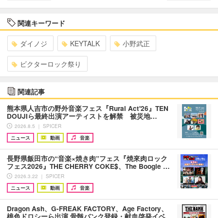
関連キーワード
ダイノジ
KEYTALK
小野武正
ビクターロック祭り
関連記事
熊本県人吉市の野外音楽フェス『Rural Act'26』TEN
DOUJIら最終出演アーティストを解禁 被災地…
2026.8.5 ｜ SPICER
ニュース
動画
音楽
長野県飯田市の“音楽×焼き肉”フェス『焼來肉ロック
フェス2026』THE CHERRY COKE$、The Boogie …
2026.3.22 ｜ SPICER
ニュース
動画
音楽
Dragon Ash、G-FREAK FACTORY、Age Factory、
桃色ドロシーら出演 骨髄バンク登録・献血啓発イベ…