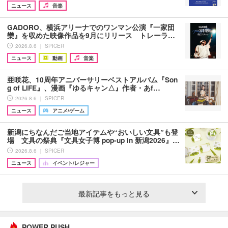
ニュース
音楽
GADORO、横浜アリーナでのワンマン公演『一家団
欒』を収めた映像作品を9月にリリース トレーラ…
2026.8.6 ｜ SPICER
ニュース
動画
音楽
亜咲花、10周年アニバーサリーベストアルバム『Son
g of LIFE』、漫画『ゆるキャン△』作者・あf…
2026.8.6 ｜ SPICER
ニュース
アニメ/ゲーム
新潟にちなんだご当地アイテムや“おいしい文具”も登
場 文具の祭典『文具女子博 pop-up in 新潟2026』…
2026.8.6 ｜ SPICER
ニュース
イベント/レジャー
最新記事をもっと見る
POWER PUSH