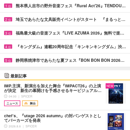
熊本県人吉市の野外音楽フェス『Rural Act'26』TENDOU…
1
位
埼玉であらたな文具販売イベントがスタート 『まるっと…
2
位
福島最大級の音楽フェス『LIVE AZUMA 2026』無料で楽…
3
位
『キングダム』連載20周年記念「キンキンキングダム」渋…
4
位
静岡県焼津市であらたな夏フェス『BON BON BON 2026…
5
位
最新記事
IMP.主演、新演出を加えた舞台『IMPACT26』の上演
NEW
が決定 新生の幕開けを予感させるキービジュアル…
04:00 ｜ SPICER
ニュース
舞台
chef’s、『utage 2026 autumn』の対バンゲストとし
てパーカーズを発表
2026.8.6 ｜ SPICER