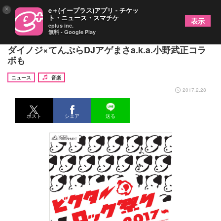
×
e＋(イープラス)アプリ - チケッ
ト・ニュース・スマチケ
表示
eplus inc.
無料 - Google Play
『ビクターロック祭り』タイムテーブル発表、DJ
ダイノジ×てんぷらDJアゲまさa.k.a.小野武正コラ
ボも
ニュース
音楽
2017.2.28
ポスト
シェア
送る