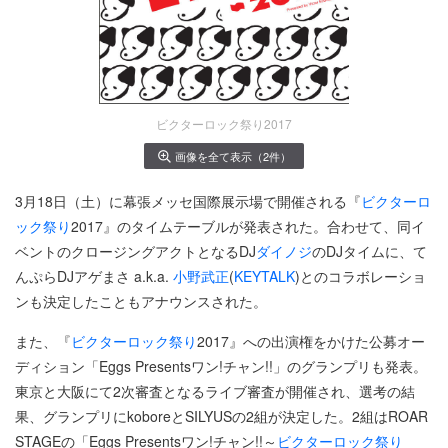
ビクターロック祭り2017
画像を全て表示（2件）
3月18日（土）に幕張メッセ国際展示場で開催される『
ビクターロ
ック祭り
2017』のタイムテーブルが発表された。合わせて、同イ
ベントのクロージングアクトとなるDJ
ダイノジ
のDJタイムに、て
んぷらDJアゲまさ a.k.a.
小野武正
(
KEYTALK
)とのコラボレーショ
ンも決定したこともアナウンスされた。
また、『
ビクターロック祭り
2017』への出演権をかけた公募オー
ディション「Eggs Presentsワン!チャン!!」のグランプリも発表。
東京と大阪にて2次審査となるライブ審査が開催され、選考の結
果、グランプリにkoboreとSILYUSの2組が決定した。2組はROAR
STAGEの「Eggs Presentsワン!チャン!!～
ビクターロック祭り