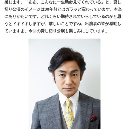
感じます
。
「ああ、こんなに一生懸命見てくれている」
と
、貸し
切り
公演
のイメージ
は
30
年
前とはガラッと変わ
っています
。本当
にありがたいです。どれくらい期待されて
いらして
いるのかと思
うとドキドキします
が
、嬉しいことですね。出演者の皆が感動し
ていますよ。今回の貸し切り公演も楽しみにしています。