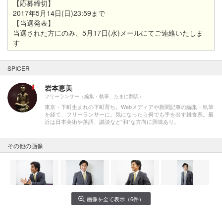
【応募締切】
2017年5月14日(日)23:59まで
【当選発表】
当選された方にのみ、5月17日(水)メールにてご連絡いたしま
す
SPICER
岩本恵美
フリーランサー（編集・執筆、たまに翻訳）
東京・下町生まれの下町育ち。Webメディアや新聞記事の編集・執筆
を経て、フリーランサーに。気になったら何でも手を出す雑食系。最
近は日本美術や落語、講談など“和”な方向に興味あり。
その他の画像
画像を全て表示（6件）