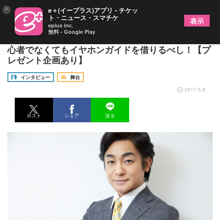
×
e＋(イープラス)アプリ - チケッ
ト・ニュース・スマチケ
表示
eplus inc.
無料 - Google Play
片岡愛之助が語る『明治座 五月花形歌舞伎』 初
心者でなくてもイヤホンガイドを借りるべし！【プ
レゼント企画あり】
インタビュー
舞台
2017.5.8
ポスト
シェア
送る