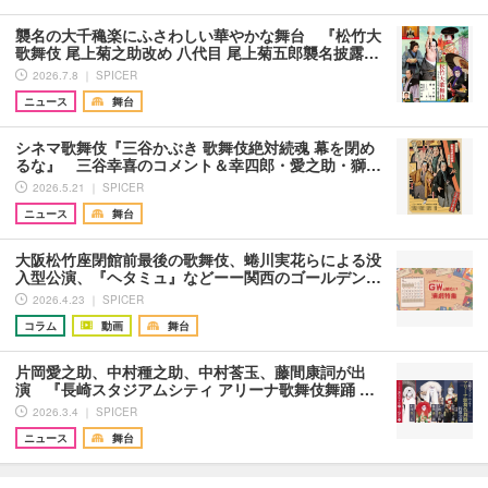
襲名の大千穐楽にふさわしい華やかな舞台 『松竹大
歌舞伎 尾上菊之助改め 八代目 尾上菊五郎襲名披露…
2026.7.8 ｜ SPICER
ニュース
舞台
シネマ歌舞伎『三谷かぶき 歌舞伎絶対続魂 幕を閉め
るな』 三谷幸喜のコメント＆幸四郎・愛之助・獅…
2026.5.21 ｜ SPICER
ニュース
舞台
大阪松竹座閉館前最後の歌舞伎、蜷川実花らによる没
入型公演、『ヘタミュ』などーー関西のゴールデン…
2026.4.23 ｜ SPICER
コラム
動画
舞台
片岡愛之助、中村種之助、中村莟玉、藤間康詞が出
演 『長崎スタジアムシティ アリーナ歌舞伎舞踊 …
2026.3.4 ｜ SPICER
ニュース
舞台