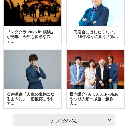
『スタクラ 2026 in 横浜』
「同窓会にはしたくない」
が開幕 今年も多彩なス
――15年ぶりに集う「第…
テ…
石井琢磨「人生の宝物にな
横内謙介×みょんふぁ×糸あ
るように」 初披露曲やレ
やつり人形一糸座 創作
ア…
人…
さらに読み込む