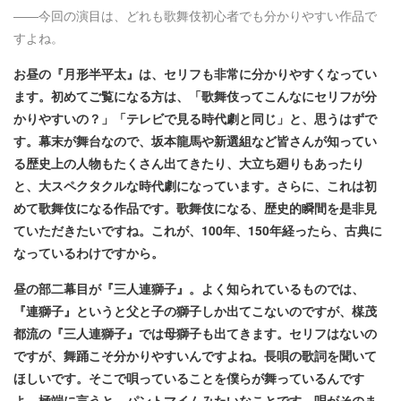
――
今回の演目は、どれも歌舞伎初心者でも分かりやすい作品で
すよね。
お昼の『月形半平太』は、セリフも非常に分かりやすくなってい
ます。初めてご覧になる方は、「歌舞伎ってこんなにセリフが分
かりやすいの？」「テレビで見る時代劇と同じ」と、思うはずで
す。幕末が舞台なので、坂本龍馬や新選組など皆さんが知ってい
る歴史上の人物もたくさん出てきたり、大立ち廻りもあったり
と、大スペクタクルな時代劇になっています。さらに、これは初
めて歌舞伎になる作品です。歌舞伎になる、歴史的瞬間を是非見
ていただきたいですね。これが、100年、150年経ったら、古典に
なっているわけですから。
昼の部二幕目が『三人連獅子』。よく知られているものでは、
『連獅子』というと父と子の獅子しか出てこないのですが、楳茂
都流の『三人連獅子』では母獅子も出てきます。セリフはないの
ですが、舞踊こそ分かりやすいんですよね。長唄の歌詞を聞いて
ほしいです。そこで唄っていることを僕らが舞っているんです
よ。極端に言うと、パントマイムみたいなことです。唄がそのま