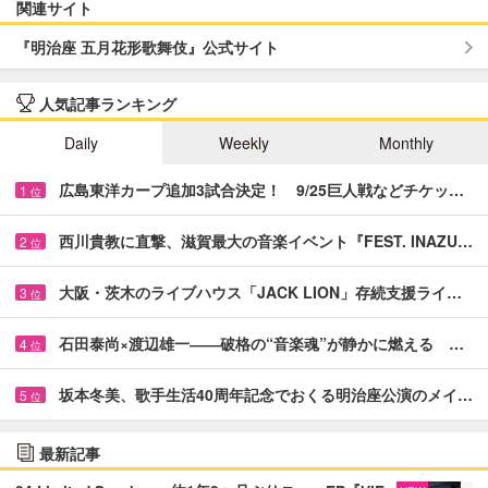
関連サイト
『明治座 五月花形歌舞伎』公式サイト
人気記事ランキング
Daily
Weekly
Monthly
広島東洋カープ追加3試合決定！ 9/25巨人戦などチケッ…
1
位
西川貴教に直撃、滋賀最大の音楽イベント『FEST. INAZU…
2
位
大阪・茨木のライブハウス「JACK LION」存続支援ライ…
3
位
石田泰尚×渡辺雄一――破格の“音楽魂”が静かに燃える …
4
位
坂本冬美、歌手生活40周年記念でおくる明治座公演のメイ…
5
位
最新記事