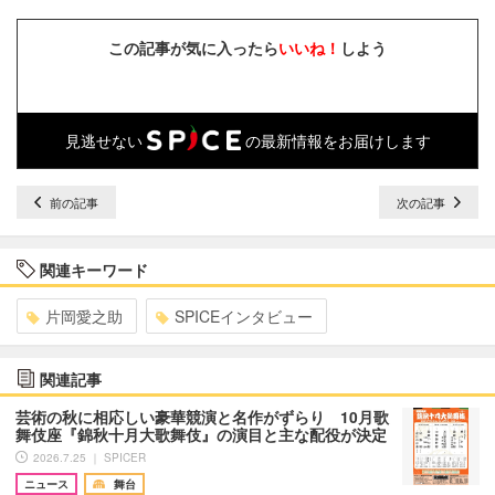
この記事が気に入ったら
いいね！
しよう
見逃せない
の最新情報をお届けします
前の記事
次の記事
関連キーワード
片岡愛之助
SPICEインタビュー
関連記事
芸術の秋に相応しい豪華競演と名作がずらり 10月歌
舞伎座『錦秋十月大歌舞伎』の演目と主な配役が決定
2026.7.25 ｜ SPICER
ニュース
舞台