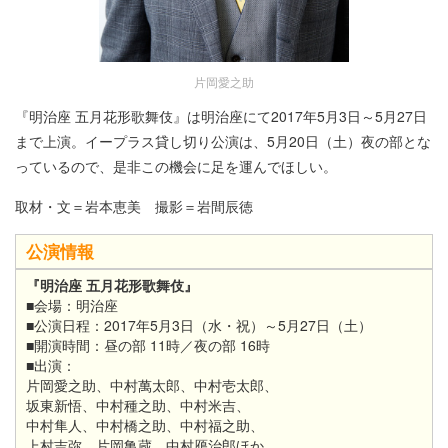
片岡愛之助
『明治座 五月花形歌舞伎』は明治座にて2017年5月3日～5月27日
まで上演。イープラス貸し切り公演は、5月20日（土）夜の部とな
っているので、是非この機会に足を運んでほしい。
取材・文＝岩本恵美 撮影＝岩間辰徳
公演情報
『明治座
五月花形歌舞伎』
■
会場：明治座
■公演日程：2017年5月3日（水・祝）～5月27日（土）
■
開演時間：昼の部 11時／夜の部 16時
■
出演：
片岡愛之助、中村萬太郎、中村壱太郎、
坂東新悟、中村種之助、中村米吉、
中村隼人、中村橋之助、中村福之助、
上村吉弥、片岡亀蔵、中村鴈治郎ほか