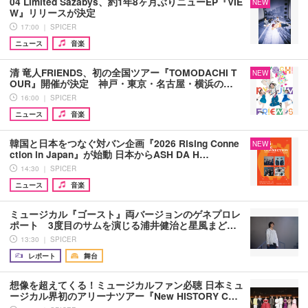
04 Limited Sazabys、約1年8ヶ月ぶりニューEP『VIE
NEW
W』リリースが決定
17:00 ｜ SPICER
ニュース
音楽
清 竜人FRIENDS、初の全国ツアー『TOMODACHI T
NEW
OUR』開催が決定 神戸・東京・名古屋・横浜の…
16:00 ｜ SPICER
ニュース
音楽
韓国と日本をつなぐ対バン企画『2026 Rising Conne
NEW
ction in Japan』が始動 日本からASH DA H…
14:30 ｜ SPICER
ニュース
音楽
ミュージカル『ゴースト』両バージョンのゲネプロレ
ポート 3度目のサムを演じる浦井健治と星風まど…
13:30 ｜ SPICER
レポート
舞台
想像を超えてくる！ミュージカルファン必聴 日本ミュ
ージカル界初のアリーナツアー『New HISTORY C…