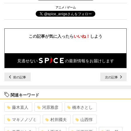
アニメ / ゲーム
この記事が気に入ったら
いいね！
しよう
見逃せない
の最新情報をお届けします
前の記事
次の記事
関連キーワード
藤木直人
河原雅彦
橋本さとし
マキノノゾミ
村井國夫
山西惇