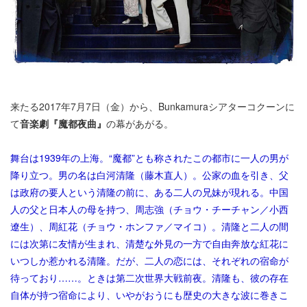
来たる2017年7月7日（金）から、Bunkamuraシアターコクーンに
て
音楽劇『魔都夜曲』
の幕があがる。
舞台は1939年の上海。“魔都”とも称されたこの都市に一人の男が
降り立つ。男の名は白河清隆（藤木直人）。公家の血を引き、父
は政府の要人という清隆の前に、ある二人の兄妹が現れる。中国
人の父と日本人の母を持つ、周志強（チョウ・チーチャン／小西
遼生）、周紅花（チョウ・ホンファ／マイコ）。清隆と二人の間
には次第に友情が生まれ、清楚な外見の一方で自由奔放な紅花に
いつしか惹かれる清隆。だが、二人の恋には、それぞれの宿命が
待っており……。ときは第二次世界大戦前夜。清隆も、彼の存在
自体が持つ宿命により、いやがおうにも歴史の大きな波に巻きこ