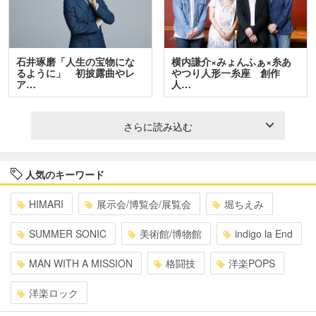
石井琢磨「人生の宝物にな
横内謙介×みょんふぁ×糸あ
るように」 初披露曲やレ
やつり人形一糸座 創作
ア…
人…
さらに読み込む
人気のキーワード
HIMARI
展示会/博覧会/展覧会
堀ちえみ
SUMMER SONIC
美術館/博物館
indigo la End
MAN WITH A MISSION
格闘技
洋楽POPS
洋楽ロック