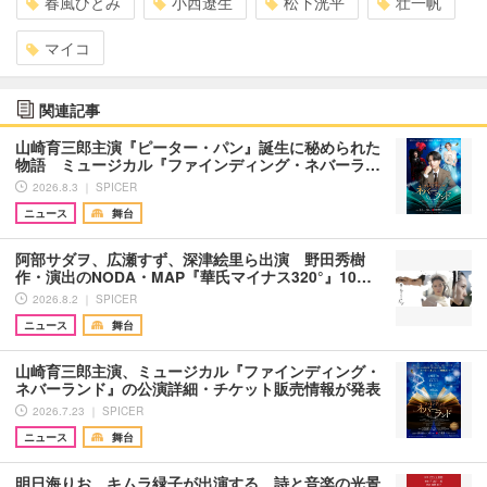
春風ひとみ
小西遼生
松下洸平
壮一帆
マイコ
関連記事
山崎育三郎主演『ピーター・パン』誕生に秘められた
物語 ミュージカル『ファインディング・ネバーラ…
2026.8.3 ｜ SPICER
ニュース
舞台
阿部サダヲ、広瀬すず、深津絵里ら出演 野田秀樹
作・演出のNODA・MAP『華氏マイナス320°』10…
2026.8.2 ｜ SPICER
ニュース
舞台
山崎育三郎主演、ミュージカル『ファインディング・
ネバーランド』の公演詳細・チケット販売情報が発表
2026.7.23 ｜ SPICER
ニュース
舞台
明日海りお、キムラ緑子が出演する、詩と音楽の光景