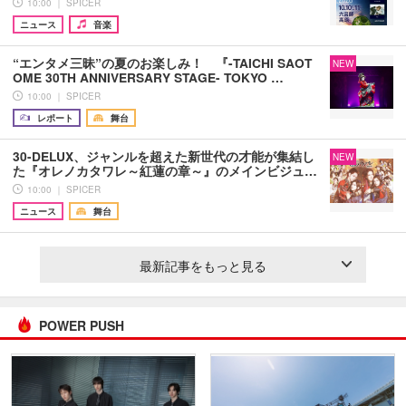
10:00 ｜ SPICER
ニュース
音楽
“エンタメ三昧”の夏のお楽しみ！ 『-TAICHI SAOT
NEW
OME 30TH ANNIVERSARY STAGE- TOKYO …
10:00 ｜ SPICER
レポート
舞台
30-DELUX、ジャンルを超えた新世代の才能が集結し
NEW
た『オレノカタワレ～紅蓮の章～』のメインビジュ…
10:00 ｜ SPICER
ニュース
舞台
最新記事をもっと見る
POWER PUSH