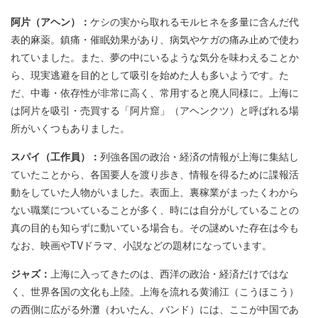
阿片（アヘン）：
ケシの実から取れるモルヒネを多量に含んだ代
表的麻薬。鎮痛・催眠効果があり、病気やケガの痛み止めで使わ
れていました。また、夢の中にいるような気分を味わえることか
ら、現実逃避を目的として吸引を始めた人も多いようです。た
だ、中毒・依存性が非常に高く、常用すると廃人同様に。上海に
は阿片を吸引・売買する「阿片窟」（アヘンクツ）と呼ばれる場
所がいくつもありました。
スパイ（工作員）：
列強各国の政治・経済の情報が上海に集結し
ていたことから、各国要人を渡り歩き、情報を得るために諜報活
動をしていた人物がいました。表面上、裏稼業がまったくわから
ない職業についていることが多く、時には自分がしていることの
真の目的も知らずに動いている場合も。その謎めいた存在は今も
なお、映画やTVドラマ、小説などの題材になっています。
ジャズ：
上海に入ってきたのは、西洋の政治・経済だけではな
く、世界各国の文化も上陸。上海を流れる黄浦江（こうほこう）
の西側に広がる外灘（わいたん、バンド）には、ここが中国であ