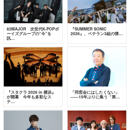
82MAJOR 次世代K-POPボ
『SUMMER SONIC
ーイズグループの“今”を
2026』、ベテラン3組の懐…
訊…
『スタクラ 2026 in 横浜』
「同窓会にはしたくない」
が開幕 今年も多彩なス
――15年ぶりに集う「第…
テ…