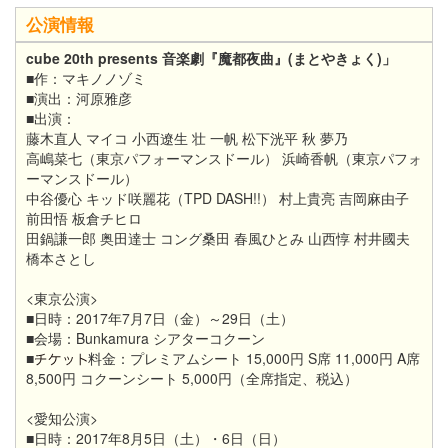
公演情報
cube 20th presents 音楽劇『魔都夜曲』(まとやきょく)」
■作：マキノノゾミ
■演出：河原雅彦
■出演：
藤木直人 マイコ 小西遼生 壮 一帆 松下洸平 秋 夢乃
高嶋菜七（東京パフォーマンスドール） 浜崎香帆（東京パフォ
ーマンスドール）
中谷優心 キッド咲麗花
（TPD DASH!!）
村上貴亮 吉岡麻由子
前田悟 板倉チヒロ
田鍋謙一郎 奥田達士 コング桑田 春風ひとみ 山西惇 村井國夫
橋本さとし
<東京公演>
■日時：2017年7月7日（金）～29日（土）
■会場：Bunkamura シアターコクーン
■
料金：プレミアムシート 15,000円 S席 11,000円 A席
8,500円 コクーンシート 5,000円（全席指定、税込）
<愛知公演>
■日時：2017年8月5日（土）・6日（日）