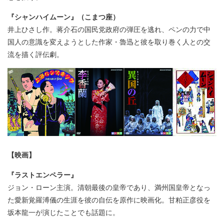
『シャンハイムーン』（こまつ座）
井上ひさし作。蒋介石の国民党政府の弾圧を逃れ、ペンの力で中
国人の意識を変えようとした作家・魯迅と彼を取り巻く人との交
流を描く評伝劇。
【映画】
『ラストエンペラー』
ジョン・ローン主演。清朝最後の皇帝であり、満州国皇帝となっ
た愛新覚羅溥儀の生涯を彼の自伝を原作に映画化。甘粕正彦役を
坂本龍一が演じたことでも話題に。