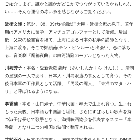
ご紹介します。誰かと誰かがどこかでつながっているかもしれな
い……そんな運命の赤い糸を感じながらご覧ください。
近衛文隆：
第34、38、39代内閣総理大臣・近衛文麿の息子。若年
期はアメリカに留学、アマチュアゴルファーとして活躍。帰国
後、父親の秘書官を経て、上海にある日本の私学の講師となり、
上海に渡る。そこで鄭蘋茹(テン・ピンルー)と出会い、恋に落ち
る。音楽劇『魔都夜曲』の白河清隆のモデルとなった人物。
川島芳子：
本名・愛新覺羅 顯㺭（あいしんかくら けんし）。清朝
の皇族の一人であり、日本人・川島浪速の養女として育つ。その
後日本軍の工作員として活躍、「男装の麗人」「東洋のマタ・ハ
リ」と呼ばれるようになる。
李香蘭：
本名・山口淑子。中華民国・奉天で生まれ育つ。生まれ
もった美貌、日本語も中国語も堪能、さらにすばらしい歌声を持
つ淑子は長じて歌手となり、満州映画協会を代表するスター「李
香蘭」となり二つの祖国の狭間で翻弄される。
甘粕正彦：
日本の陸軍軍人。国内で甘粕事件を起こし短期の服役