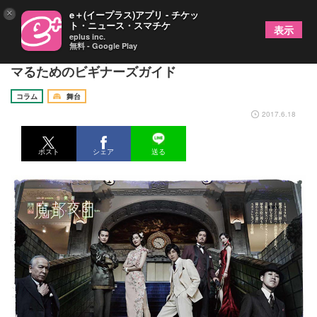
×
e＋(イープラス)アプリ - チケッ
ト・ニュース・スマチケ
表示
eplus inc.
無料 - Google Play
魔都・上海へようこそ！～音楽劇『魔都夜曲』にハ
マるためのビギナーズガイド
コラム
舞台
2017.6.18
ポスト
シェア
送る