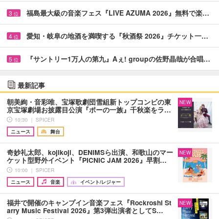
福島最大級の音楽フェス『LIVE AZUMA 2026』無料で楽…
3
位
愛知・岐阜の地酒を満喫する『秋酒祭 2026』チケット一…
4
位
『サントリー1万人の第九』Aぇ! groupの佐野晶哉が合唱…
5
位
最新記事
朝美絢・音彩唯、宝塚歌劇団雪組新トップコンビの東
NEW
京宝塚劇場お披露目公演『ポーの一族』千秋楽をラ…
10:30 ｜ SPICER
ニュース
舞台
奇妙礼太郎、kojikoji、DENIMSら出演、和歌山のマー
NEW
ケット型野外イベント『PICNIC JAM 2026』早割…
10:00 ｜ SPICER
ニュース
音楽
イベント/レジャー
福井で開催のキャンプイン音楽フェス『Rockroshi St
NEW
arry Music Festival 2026』第3弾出演者としてS…