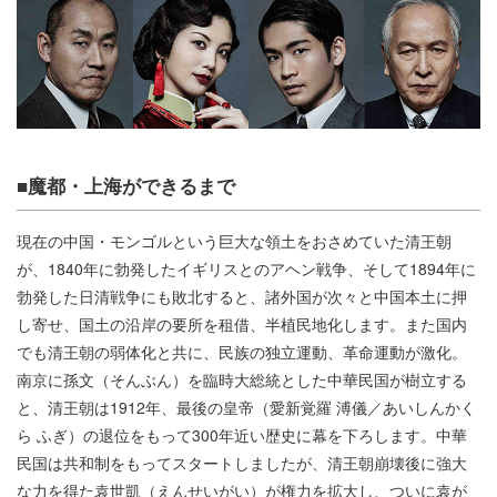
■魔都・上海ができるまで
現在の中国・モンゴルという巨大な領土をおさめていた清王朝
が、1840年に勃発したイギリスとのアヘン戦争、そして1894年に
勃発した日清戦争にも敗北すると、諸外国が次々と中国本土に押
し寄せ、国土の沿岸の要所を租借、半植民地化します。また国内
でも清王朝の弱体化と共に、民族の独立運動、革命運動が激化。
南京に孫文（そんぶん）を臨時大総統とした中華民国が樹立する
と、清王朝は1912年、最後の皇帝（愛新覚羅 溥儀／あいしんかく
ら ふぎ）の退位をもって300年近い歴史に幕を下ろします。中華
民国は共和制をもってスタートしましたが、清王朝崩壊後に強大
な力を得た袁世凱（えんせいがい）が権力を拡大し、ついに袁が