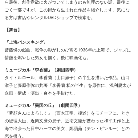
ら最後、創作意欲に火がついてしまうのも無理のない話。最後に
ごく一部ですが、この街から生まれた作品を紹介します。気にな
る方は書店やレンタルDVDショップで検索を。
【舞台】
『上海バンスキング』
斎藤憐の戯曲。戦争の影がしのび寄る1936年の上海で、ジャズに
情熱を燃やした男女を描く。後に映画化も。
ミュージカル『李香蘭』（劇団四季）
タイトルロール、李香蘭（山口淑子）の半生を描いた作品。山口
淑子と藤原作弥の共著『李香蘭 私の半生』を原作に、浅利慶太が
企画・構成・演出・台本を手掛けた。
ミュージカル『異国の丘』（劇団四季）
『夢顔さんによろしく』（西木正明。後述）をモチーフに、とき
の総理大臣、近衛文麿の息子、近衛文隆が携わった和平工作と上
海で出会った日中ハーフの美女、鄭蘋茹（テン・ピンルー）との
恋を扱う。