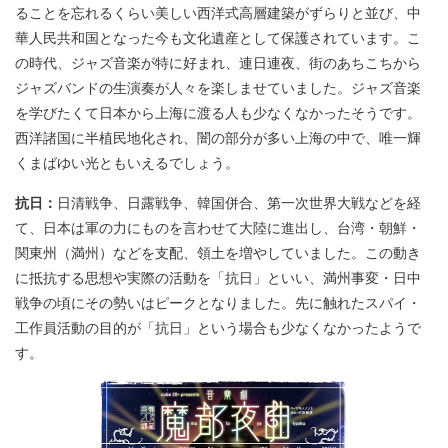
ることを忘れるくらい美しい西洋式高層建築がずらりと並び、中
華人民共和国となった今も文化遺産として保護されています。こ
の時代、ジャズ音楽が特に好まれ、連日連夜、街のあちこちから
ジャズバンドの生演奏が人々を楽しませていました。ジャズ音楽
を学びたくて日本から上海に渡る人も少なくなかったそうです。
西洋諸国に半植民地化され、闇の部分が多い上海の中で、唯一輝
くまばゆい光ともいえるでしょう。
抗日：
日清戦争、日露戦争、韓国併合、第一次世界大戦などを経
て、日本は軍の力にものを言わせて大陸に進出し、台湾・朝鮮・
関東州（満州）などを支配、領土を増やしていました。この動き
に抵抗する思想や実際の活動を「抗日」といい、満州事変・日中
戦争の頃にその勢いはピークとなりました。先に触れたスパイ・
工作員活動の目的が「抗日」という場合も少なくなかったようで
す。