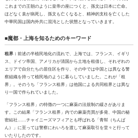
これまでの王朝のように皇帝の座につくと、孫文は日本に亡命。
ほどなく袁が病死し、孫文も亡くなると、精神的支柱を亡くした
中華民国は国内外共に混沌とした状態となっていきます。
■魔都・上海を知るためのキーワード
租界：
前述の半植民地化の流れで、上海では、フランス、イギリ
ス、ドイツ帝国、アメリカが清国から土地を租借し、それぞれの
エリアで自分たちの居住区を作り、その中では中国とは異なる警
察組織を持って植民地のように暮らしていました。これが「租
界」。そのうち「フランス租界」は他国による共同租界とは異な
り一国で作られていました。
「フランス租界」の特徴の一つに麻薬の法規制の緩さがありま
す。この結果「フランス租界」内での麻薬売買が多発、中国の秘
密結社……チャイニーズマフィアとも呼ばれる「青幇（ちんぱ
ん）」に至っては警察にわいろを渡して麻薬取引を堂々と行って
いたりしたのです。