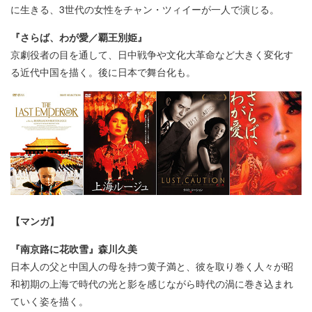
に生きる、3世代の女性をチャン・ツィイーが一人で演じる。
『さらば、わが愛／覇王別姫』
京劇役者の目を通して、日中戦争や文化大革命など大きく変化す
る近代中国を描く。後に日本で舞台化も。
【マンガ】
『南京路に花吹雪』森川久美
日本人の父と中国人の母を持つ黄子満と、彼を取り巻く人々が昭
和初期の上海で時代の光と影を感じながら時代の渦に巻き込まれ
ていく姿を描く。