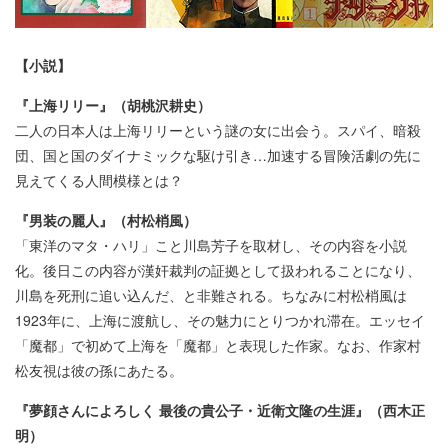
【小説】
『上海リリー』（胡桃沢耕史）
二人の日本人は上海リリーという謎の女に出会う。スパイ、暗殺
団、国と国のダイナミックな駆け引き…加速する冒険活劇の先に
見えてくる人間模様とは？
『男装の麗人』（村松梢風）
「東洋のマタ・ハリ」こと川島芳子を取材し、その内容を小説
化。後日この内容が漢奸裁判の証拠として扱われることになり、
川島を死刑に追い込んだ、と非難される。ちなみに村松梢風は
1923年に、上海に渡航し、その魅力にとりつかれ滞在。エッセイ
「魔都」で初めて上海を「魔都」と表現した作家。なお、作家村
松友視は彼の孫にあたる。
『夢顔さんによろしく 最後の貴公子・近衛文隆の生涯』（西木正
明）