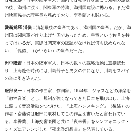
の後、満州に渡り、関東軍の特務、満州国建設に携わる。また満
州映画協会の理事長を務めており、李香蘭とも関わる。
愛新覚羅 溥儀：
清朝最後の皇帝であり、満州国の皇帝。だが、満
州国は関東軍が作り上げた国であったため、皇帝という称号を持
ってはいるが、実際は関東軍の認証がなければ何も決められな
い、「傀儡」（かいらい）の皇帝だった。
田中隆吉：
日本の陸軍軍人。日本の数々の謀略活動に直接携わ
り、上海赴任時代には川島芳子と男女の仲になり、川島をスパイ
の道に引き込んだ。
服部良一：
日本の作曲家、作詞家。1944年、ジャスなどの洋楽を
「敵性音楽」とし、規制が強くなってきた日本を飛び出し、上海
に渡って音楽活動をつづけた。『上海バンスキング』（後述）の
作者・斎藤憐は服部に取材してこの作品を書いたと言われてい
る。李香蘭、上海交響楽団と共に『夜来香』をシンフォニック・
ジャズにアレンジした『夜来香幻想曲』を発表している。