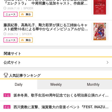
『エレクトラ』 中尾明慶ら追加キャスト、作曲家…
2026.7.13 ｜ SPICER
ニュース
舞台
藤原紀香、高島礼子、剛力彩芽が演じる三姉妹らキャ
スト総勢10名による華やかなメインビジュアルが公…
2026.7.9 ｜ SPICER
ニュース
舞台
関連サイト
公式サイト
人気記事ランキング
Daily
Weekly
Monthly
坂本冬美、歌手生活40周年記念でおくる明治座公演のメイ…
1
位
西川貴教に直撃、滋賀最大の音楽イベント『FEST. INAZU…
2
位