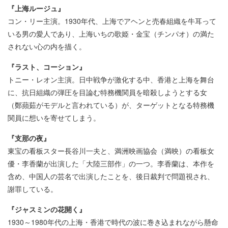
『上海ルージュ』
コン・リー主演。1930年代、上海でアヘンと売春組織を牛耳って
いる男の愛人であり、上海いちの歌姫・金宝（チンパオ）の満た
されない心の内を描く。
『ラスト、コーション』
トニー・レオン主演。日中戦争が激化する中、香港と上海を舞台
に、抗日組織の弾圧を目論む特務機関員を暗殺しようとする女
（鄭蘋茹がモデルと言われている）が、ターゲットとなる特務機
関員に想いを寄せてしまう。
『支那の夜』
東宝の看板スター長谷川一夫と、満洲映画協会（満映）の看板女
優・李香蘭が出演した「大陸三部作」の一つ。李香蘭は、本作を
含め、中国人の芸名で出演したことを、後日裁判で問題視され、
謝罪している。
『ジャスミンの花開く』
1930～1980年代の上海・香港で時代の波に巻き込まれながら懸命