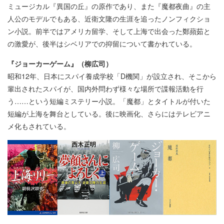
ミュージカル『異国の丘』の原作であり、また『魔都夜曲』の主
人公のモデルでもある、近衛文隆の生涯を追ったノンフィクショ
ン小説。前半ではアメリカ留学、そして上海で出会った鄭蘋茹と
の激愛が、後半はシベリアでの抑留について書かれている。
『ジョーカーゲーム』（柳広司）
昭和12年、日本にスパイ養成学校「D機関」が設立され、そこから
輩出されたスパイが、国内外問わず様々な場所で諜報活動を行
う……という短編ミステリー小説。「魔都」とタイトルが付いた
短編が上海を舞台としている。後に映画化、さらにはテレビアニ
メ化もされている。