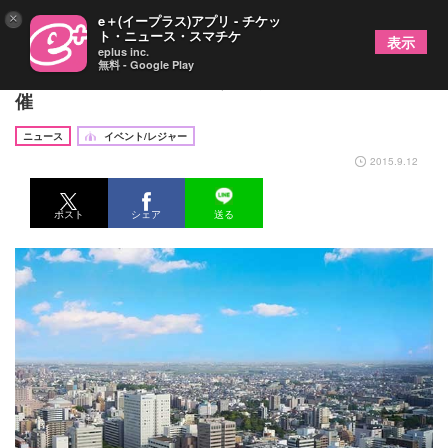
×
e＋(イープラス)アプリ - チケッ
ト・ニュース・スマチケ
表示
eplus inc.
無料 - Google Play
新しい東北を創る！「とうほく回帰1万人会議」開
催
ニュース
イベント/レジャー
2015.9.12
ポスト
シェア
送る