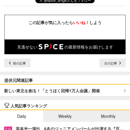
この記事が気に入ったら
いいね！
しよう
見逃せない
の最新情報をお届けします
前の記事
次の記事
提供元関連記事
新しい東北を創る！「とうほく回帰1万人会議」開催
人気記事ランキング
Daily
Weekly
Monthly
堂本光一演出、6名のジュニアメンバーらが出演する『百…
1
位