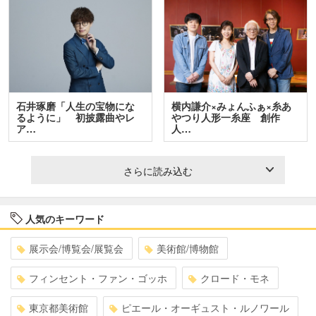
石井琢磨「人生の宝物にな
横内謙介×みょんふぁ×糸あ
るように」 初披露曲やレ
やつり人形一糸座 創作
ア…
人…
さらに読み込む
人気のキーワード
展示会/博覧会/展覧会
美術館/博物館
フィンセント・ファン・ゴッホ
クロード・モネ
東京都美術館
ピエール・オーギュスト・ルノワール