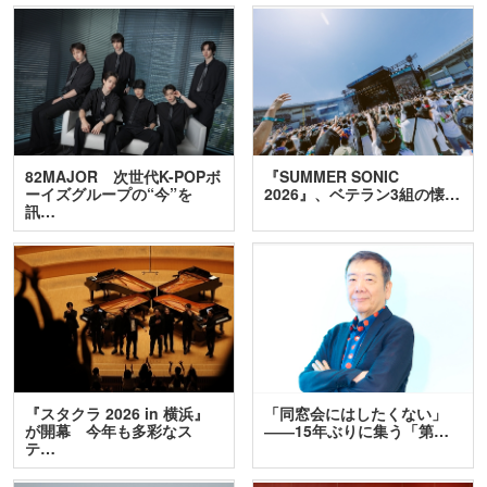
82MAJOR 次世代K-POPボ
『SUMMER SONIC
ーイズグループの“今”を
2026』、ベテラン3組の懐…
訊…
『スタクラ 2026 in 横浜』
「同窓会にはしたくない」
が開幕 今年も多彩なス
――15年ぶりに集う「第…
テ…