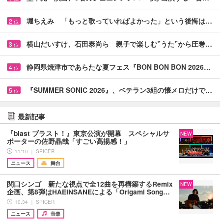
堀ちえみ 「もっと歌っていればよかった」という後悔は…
2
位
横山だいすけ、石田泰尚ら 親子で楽しむ”うた”から圧巻…
3
位
静岡県焼津市であらたな夏フェス『BON BON BON 2026…
4
位
『SUMMER SONIC 2026』、ベテラン3組の懐メロだけで…
5
位
最新記事
『blast ブラスト！』東京公演が開幕 スペシャルサ
NEW
ポーターの佐野晶哉「すごい高揚感！」
11:10 ｜ SPICER
ニュース
舞台
関口シンゴ 新たな視点で全12曲を再構築するRemix
NEW
企画、第8弾はHAEINSANEによる「Origami Song…
10:34 ｜ SPICER
ニュース
音楽