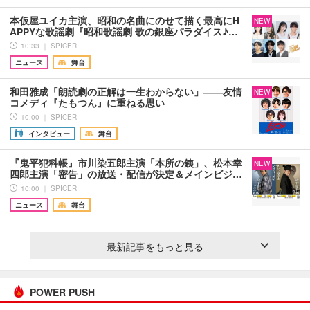
本仮屋ユイカ主演、昭和の名曲にのせて描く最高にH
NEW
APPYな歌謡劇『昭和歌謡劇 歌の銀座パラダイス♪…
10:33 ｜ SPICER
ニュース
舞台
和田雅成「朗読劇の正解は一生わからない」――友情
NEW
コメディ『たもつん』に重ねる思い
10:00 ｜ SPICER
インタビュー
舞台
『鬼平犯科帳』市川染五郎主演「本所の銕」、松本幸
NEW
四郎主演「密告」の放送・配信が決定＆メインビジ…
10:00 ｜ SPICER
ニュース
舞台
最新記事をもっと見る
POWER PUSH