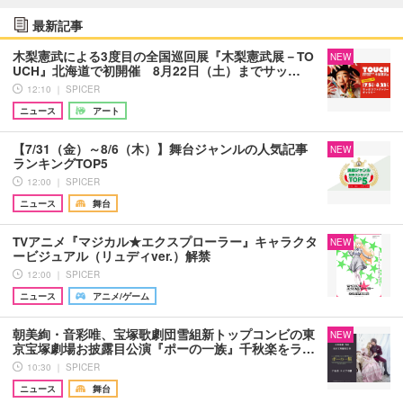
最新記事
木梨憲武による3度目の全国巡回展『木梨憲武展－TO
NEW
UCH』北海道で初開催 8月22日（土）までサッ…
12:10 ｜ SPICER
ニュース
アート
【7/31（金）～8/6（木）】舞台ジャンルの人気記事
NEW
ランキングTOP5
12:00 ｜ SPICER
ニュース
舞台
TVアニメ『マジカル★エクスプローラー』キャラクタ
NEW
ービジュアル（リュディver.）解禁
12:00 ｜ SPICER
ニュース
アニメ/ゲーム
朝美絢・音彩唯、宝塚歌劇団雪組新トップコンビの東
NEW
京宝塚劇場お披露目公演『ポーの一族』千秋楽をラ…
10:30 ｜ SPICER
ニュース
舞台