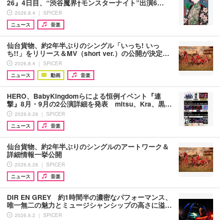
26』4日目、“渋谷魔界†モンスターナイト”出演6…
2026.8.4 ｜ SPICER
ニュース
音楽
仙台貨物、約2年半ぶりのシングル「いっち! いっ
ち!!」をリリース＆MV（short ver.）の公開が決定…
2026.8.4 ｜ SPICER
ニュース
動画
音楽
HERO、BabyKingdomらによる恒例イベント『連
撃』8月・9月の2公演詳細を発表 mitsu、Kra、黒…
2026.6.26 ｜ SPICER
ニュース
音楽
仙台貨物、約2年半ぶりのシングルのアートワーク＆
詳細情報一挙公開
2026.6.26 ｜ SPICER
ニュース
音楽
DIR EN GREY 約1時間半の濃密なパフォーマンス、
唯一無二の魅力とミュージシャンシップの高さに溢…
2026.6.2 ｜ SPICER