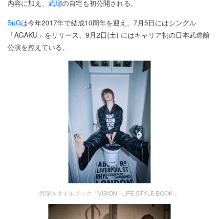
内容に加え、
武瑠
の自宅も初公開される。
SuG
は今年2017年で結成10周年を迎え、7月5日にはシングル
「AGAKU」をリリース、9月2日(土) にはキャリア初の日本武道館
公演を控えている。
武瑠スタイルブック『VISION –LIFE STYLE BOOK-』