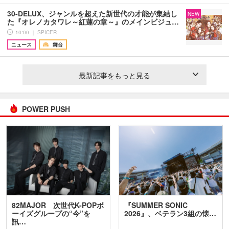
30-DELUX、ジャンルを超えた新世代の才能が集結し
NEW
た『オレノカタワレ～紅蓮の章～』のメインビジュ…
10:00 ｜ SPICER
ニュース
舞台
最新記事をもっと見る
POWER PUSH
82MAJOR 次世代K-POPボ
『SUMMER SONIC
ーイズグループの“今”を
2026』、ベテラン3組の懐…
訊…