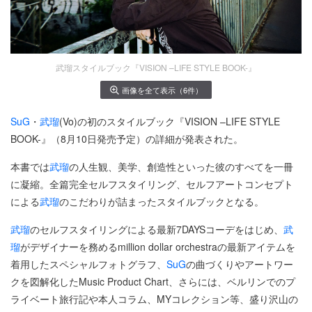
武瑠スタイルブック『VISION –LIFE STYLE BOOK-』
画像を全て表示（6件）
SuG
・
武瑠
(Vo)の初のスタイルブック『VISION –LIFE STYLE
BOOK-』（8月10日発売予定）の詳細が発表された。
本書では
武瑠
の人生観、美学、創造性といった彼のすべてを一冊
に凝縮。全篇完全セルフスタイリング、セルフアートコンセプト
による
武瑠
のこだわりが詰まったスタイルブックとなる。
武瑠
のセルフスタイリングによる最新7DAYSコーデをはじめ、
武
瑠
がデザイナーを務めるmillion dollar orchestraの最新アイテムを
着用したスペシャルフォトグラフ、
SuG
の曲づくりやアートワー
クを図解化したMusic Product Chart、さらには、ベルリンでのプ
ライベート旅行記や本人コラム、MYコレクション等、盛り沢山の