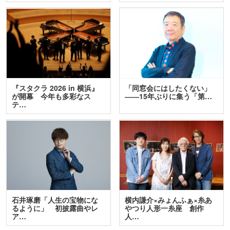
『スタクラ 2026 in 横浜』
「同窓会にはしたくない」
が開幕 今年も多彩なス
――15年ぶりに集う「第…
テ…
石井琢磨「人生の宝物にな
横内謙介×みょんふぁ×糸あ
るように」 初披露曲やレ
やつり人形一糸座 創作
ア…
人…