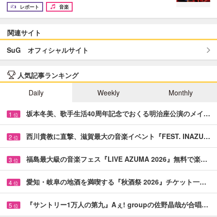
レポート
音楽
関連サイト
SuG オフィシャルサイト
人気記事ランキング
Daily
Weekly
Monthly
坂本冬美、歌手生活40周年記念でおくる明治座公演のメイ…
1
位
西川貴教に直撃、滋賀最大の音楽イベント『FEST. INAZU…
2
位
福島最大級の音楽フェス『LIVE AZUMA 2026』無料で楽…
3
位
愛知・岐阜の地酒を満喫する『秋酒祭 2026』チケット一…
4
位
『サントリー1万人の第九』Aぇ! groupの佐野晶哉が合唱…
5
位