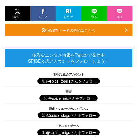
ポスト
シェア
はてブ
送る
送信
RSSフィードの購読はこちら
多彩なエンタメ情報をTwitterで発信中
SPICE公式アカウントをフォローしよう！
SPICE総合アカウント
音楽
演劇 / ミュージカル / ダンス
アニメ / ゲーム