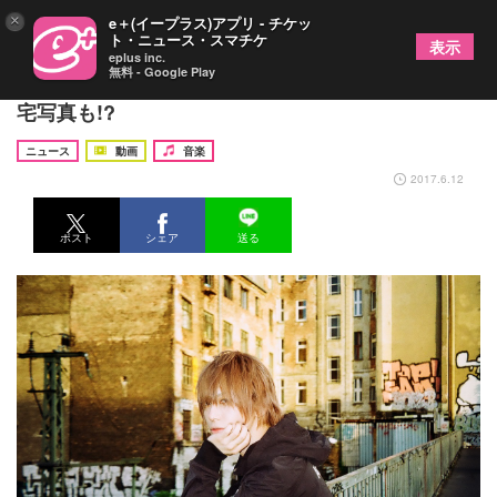
×
e＋(イープラス)アプリ - チケッ
ト・ニュース・スマチケ
表示
eplus inc.
無料 - Google Play
SuG・武瑠 スタイルブック詳細発表、初公開の自
宅写真も!?
ニュース
動画
音楽
2017.6.12
ポスト
シェア
送る