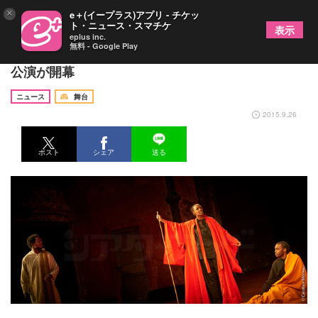
×
e＋(イープラス)アプリ - チケッ
ト・ニュース・スマチケ
表示
eplus inc.
無料 - Google Play
ピーター・ブルック最新作『Battlefield』フランス
公演が開幕
ニュース
舞台
2015.9.26
ポスト
シェア
送る