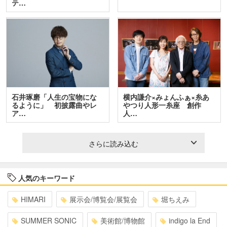
テ…
石井琢磨「人生の宝物にな
横内謙介×みょんふぁ×糸あ
るように」 初披露曲やレ
やつり人形一糸座 創作
ア…
人…
さらに読み込む
人気のキーワード
HIMARI
展示会/博覧会/展覧会
堀ちえみ
SUMMER SONIC
美術館/博物館
indigo la End