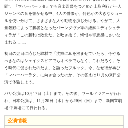
間”。『マハーバーラタ』でも音楽監督をつとめた土取利行が一人
ジャンベの音を響かせる中、4人の俳優が、何色かの大きなショー
ルを使い分けて、さまざまな人や動物を演じ分ける。やがて、大
量殺戮によって勝者となったパーンダヴァ軍の総帥ユディシュテ
ィラが「この勝利は敗北だ」と吐き捨て、悔恨や罪悪感にさいな
まれる……。
初日の翌日に応じた取材で「沈黙に耳を澄ませていたら、今やる
べきなのはシェイクスピアでもオペラでもなく、これだろう。そ
う時代に促されたのだよ」と語ったブルック。今、なぜ彼が再び
「マハーバーラタ」に向き合ったのか、その答えは11月の来日公
演で体験しよう。
パリ公演は10月17日（土）まで。その後、ワールドツアーが行わ
れ、日本公演は、11月25日（水）から29日（日）まで、新国立劇
場 中劇場にて行われる。
公演情報