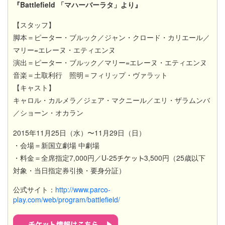
『Battlefield 「マハーバーラタ」より』
【スタッフ】
脚本＝ピーター・ブルック／ジャン・クロード・カリエール／
マリー=エレーヌ・エティエンヌ
演出＝ピーター・ブルック／マリー=エレーヌ・エティエンヌ
音楽＝土取利行 照明＝フィリップ・ヴァラット
【キャスト】
キャロル・カルメラ／ジェア・マクニール／エリ・ザラムンバ
／ショーン・オカラン
2015年11月25日（水）〜11月29日（日）
・会場＝新国立劇場 中劇場
・料金＝全席指定7,000円／U-25
3,500円（25歳以下
対象・当日指定券引換・要身分証）
公式サイト：
http://www.parco-
play.com/web/program/battlefield/