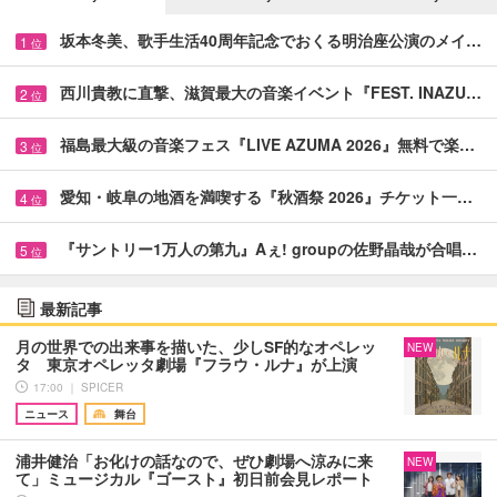
坂本冬美、歌手生活40周年記念でおくる明治座公演のメイ…
1
位
西川貴教に直撃、滋賀最大の音楽イベント『FEST. INAZU…
2
位
福島最大級の音楽フェス『LIVE AZUMA 2026』無料で楽…
3
位
愛知・岐阜の地酒を満喫する『秋酒祭 2026』チケット一…
4
位
『サントリー1万人の第九』Aぇ! groupの佐野晶哉が合唱…
5
位
最新記事
月の世界での出来事を描いた、少しSF的なオペレッ
NEW
タ 東京オペレッタ劇場『フラウ・ルナ』が上演
17:00 ｜ SPICER
ニュース
舞台
浦井健治「お化けの話なので、ぜひ劇場へ涼みに来
NEW
て」ミュージカル『ゴースト』初日前会見レポート