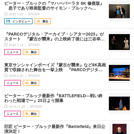
ピーター・ブルックの『マハーバーラタ 8K 修復版』
息子であり映画監督のサイモン・ブルックへ…
2025.7.23 ｜ SPICER
インタビュー
舞台
『PARCOデジタル・アーカイブ・シアター2025』が
スタート 『蒙古が襲来』の上映終了後には三谷幸…
2025.7.12 ｜ SPICER
ニュース
舞台
東京サンシャインボーイズ『蒙古が襲来』など8K高画
質で収録された舞台を一挙上映 『PARCOデジタ…
2025.6.20 ｜ SPICER
ニュース
舞台
ピーター・ブルック最新作『BATTLEFIELD—戦い終
わった戦場でー』25日より開幕
2015.11.25 ｜ SPICER+
ニュース
舞台
巨匠 ピーター・ブルック最新作『Battlefield』来日公
演決定！