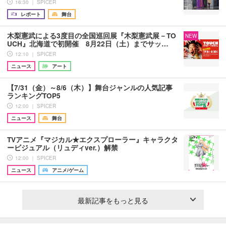
16:30 ｜ SPICER
レポート
舞台
木梨憲武による3度目の全国巡回展『木梨憲武展－TO
NEW
UCH』北海道で初開催 8月22日（土）までサッ…
12:10 ｜ SPICER
ニュース
アート
【7/31（金）～8/6（木）】舞台ジャンルの人気記事
ランキングTOP5
12:00 ｜ SPICER
ニュース
舞台
TVアニメ『マジカル★エクスプローラー』キャラクタ
ービジュアル（リュディver.）解禁
12:00 ｜ SPICER
ニュース
アニメ/ゲーム
最新記事をもっと見る