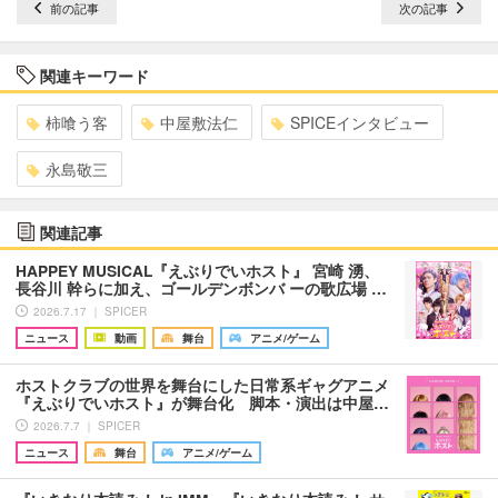
前の記事
次の記事
関連キーワード
柿喰う客
中屋敷法仁
SPICEインタビュー
永島敬三
関連記事
HAPPEY MUSICAL『えぶりでいホスト』 宮崎 湧、
長谷川 幹らに加え、ゴールデンボンバ ーの歌広場 …
2026.7.17 ｜ SPICER
ニュース
動画
舞台
アニメ/ゲーム
ホストクラブの世界を舞台にした日常系ギャグアニメ
『えぶりでいホスト』が舞台化 脚本・演出は中屋…
2026.7.7 ｜ SPICER
ニュース
舞台
アニメ/ゲーム