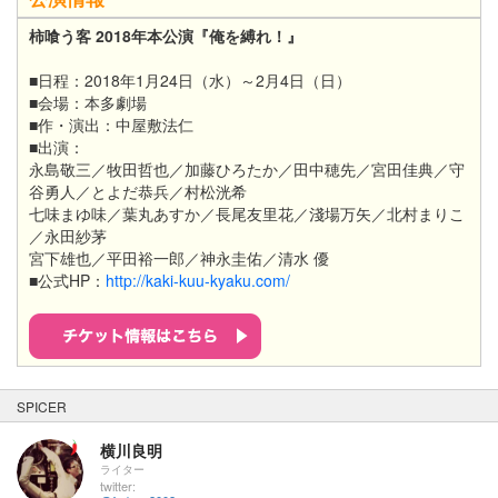
柿喰う客 2018年本公演『俺を縛れ！』
■日程：2018年1月24日（水）～2月4日（日）
■会場：本多劇場
■作・演出：中屋敷法仁
■出演：
永島敬三／牧田哲也／加藤ひろたか／田中穂先／宮田佳典／守
谷勇人／とよだ恭兵／村松洸希
七味まゆ味／葉丸あすか／長尾友里花／淺場万矢／北村まりこ
／永田紗茅
宮下雄也／平田裕一郎／神永圭佑／清水 優
■公式HP：
http://kaki-kuu-kyaku.com/
SPICER
横川良明
ライター
twitter: