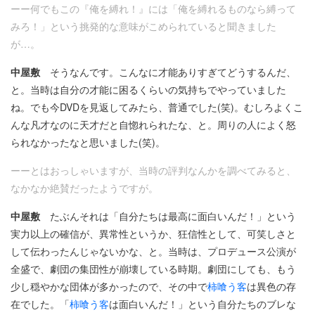
ーー何でもこの『俺を縛れ！』には「俺を縛れるものなら縛って
みろ！」という挑発的な意味がこめられていると聞きました
が…。
中屋敷
そうなんです。こんなに才能ありすぎてどうするんだ、
と。当時は自分の才能に困るくらいの気持ちでやっていました
ね。でも今DVDを見返してみたら、普通でした(笑)。むしろよくこ
んな凡才なのに天才だと自惚れられたな、と。周りの人によく怒
られなかったなと思いました(笑)。
ーーとはおっしゃいますが、当時の評判なんかを調べてみると、
なかなか絶賛だったようですが。
中屋敷
たぶんそれは「自分たちは最高に面白いんだ！」という
実力以上の確信が、異常性というか、狂信性として、可笑しさと
して伝わったんじゃないかな、と。当時は、プロデュース公演が
全盛で、劇団の集団性が崩壊している時期。劇団にしても、もう
少し穏やかな団体が多かったので、その中で
柿喰う客
は異色の存
在でした。「
柿喰う客
は面白いんだ！」という自分たちのブレな