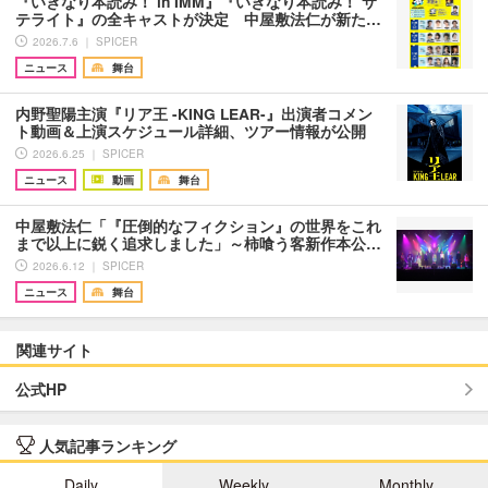
『いきなり本読み！ in IMM』『いきなり本読み！ サ
テライト』の全キャストが決定 中屋敷法仁が新た…
2026.7.6 ｜ SPICER
ニュース
舞台
内野聖陽主演『リア王 -KING LEAR-』出演者コメン
ト動画＆上演スケジュール詳細、ツアー情報が公開
2026.6.25 ｜ SPICER
ニュース
動画
舞台
中屋敷法仁「『圧倒的なフィクション』の世界をこれ
まで以上に鋭く追求しました」～柿喰う客新作本公…
2026.6.12 ｜ SPICER
ニュース
舞台
関連サイト
公式HP
人気記事ランキング
Daily
Weekly
Monthly