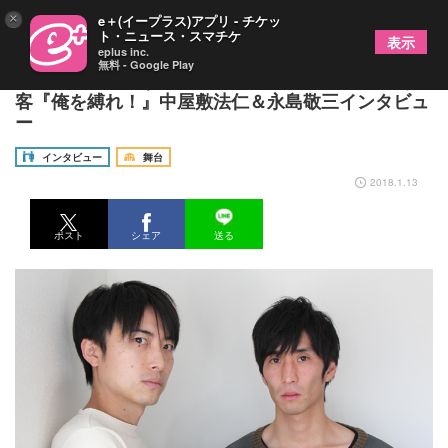
×
e＋(イープラス)アプリ - チケッ
ト・ニュース・スマチケ
表示
eplus inc.
無料 - Google Play
劇団史上最も恥ずかしい“黒歴史”が復活！ 柿喰う
客『俺を縛れ！』中屋敷法仁＆永島敬三インタビュ
ー
インタビュー
舞台
2018.1.13
ポスト
シェア
送る