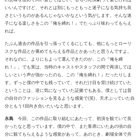
いいんですけど、それとは別にもっともっと迷子になる気持ち良
さというものがあるんじゃないかなという気がします。そんな迷
子になる楽しさをこの『俺を縛れ！』でたっぷり味わってもらえ
れば。
たぶん過去の作品を引っ張ってくるにしても、他にもっとローリ
スクな作品とか褒めてもらえる作品とかあったと思うんですよ。
それなのに、よりにもよって選んできたのが、この『俺を縛
れ！』。でも実は、当時のキャストやスタッフの間で再演してほ
しいという声が強かったのも、この『俺を縛れ！』だったりしま
す。ずっと僕の中でも残っていて、それだけ目を背け続けていた
ということは、逆に気になっていた証拠でもある。僕としては昔
の自分のファッションを見るような感覚で(笑)、天才ぶっていた自
分ともう1回向き合いたいなと思います。
永島
今回、この作品に取り組むにあたって、初演を観ていて良
かったなと思っています。僕の中で、また客席にいたあの頃の自
分に観てもらえるような感覚があって。あのとき、劇場全体で共