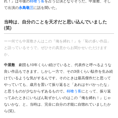
れ！』は今後の
柿喰う客
を占う公演となりそうだ。中屋敷、そし
て出演の
永島敬三
に話を聞いた。
当時は、自分のことを天才だと思い込んでいました
(笑)
ーー何でも中屋敷さんはこの『俺を縛れ！』を「恥の多い作品」
と語っているそうで。ぜひその真意からお聞かせいただけます
か。
中屋敷
劇団も10年くらい続けていると、代表作と呼べるような
良い作品もできます。しかし一方で、その3倍くらい駄作を生み続
けているような気がするんです。そのときは最高傑作だと思って
やっていても、歳月を置いて振り返ると「あれはヤバかったな」
と思うものが少なからずあるもので。
柿喰う客
にとって、振り返
ってみたときにいちばん恥ずかしいのはこの『俺を縛れ！』じゃ
ないかな、と。当時は、完全に自分の才能に自惚れていましたか
ら(笑)。