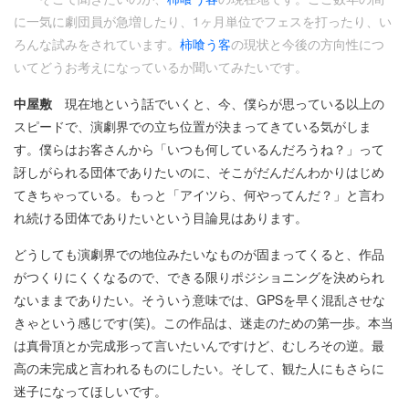
に一気に劇団員が急増したり、1ヶ月単位でフェスを打ったり、い
ろんな試みをされています。
柿喰う客
の現状と今後の方向性につ
いてどうお考えになっているか聞いてみたいです。
中屋敷
現在地という話でいくと、今、僕らが思っている以上の
スピードで、演劇界での立ち位置が決まってきている気がしま
す。僕らはお客さんから「いつも何しているんだろうね？」って
訝しがられる団体でありたいのに、そこがだんだんわかりはじめ
てきちゃっている。もっと「アイツら、何やってんだ？」と言わ
れ続ける団体でありたいという目論見はあります。
どうしても演劇界での地位みたいなものが固まってくると、作品
がつくりにくくなるので、できる限りポジショニングを決められ
ないままでありたい。そういう意味では、GPSを早く混乱させな
きゃという感じです(笑)。この作品は、迷走のための第一歩。本当
は真骨頂とか完成形って言いたいんですけど、むしろその逆。最
高の未完成と言われるものにしたい。そして、観た人にもさらに
迷子になってほしいです。