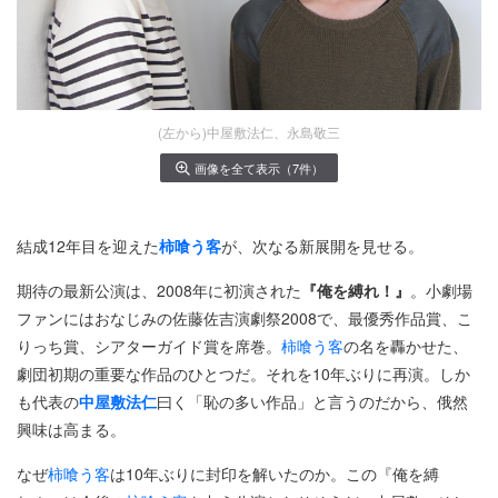
(左から)中屋敷法仁、永島敬三
画像を全て表示（7件）
結成12年目を迎えた
柿喰う客
が、次なる新展開を見せる。
期待の最新公演は、2008年に初演された
『俺を縛れ！』
。小劇場
ファンにはおなじみの佐藤佐吉演劇祭2008で、最優秀作品賞、こ
りっち賞、シアターガイド賞を席巻。
柿喰う客
の名を轟かせた、
劇団初期の重要な作品のひとつだ。それを10年ぶりに再演。しか
も代表の
中屋敷法仁
曰く「恥の多い作品」と言うのだから、俄然
興味は高まる。
なぜ
柿喰う客
は10年ぶりに封印を解いたのか。この『俺を縛