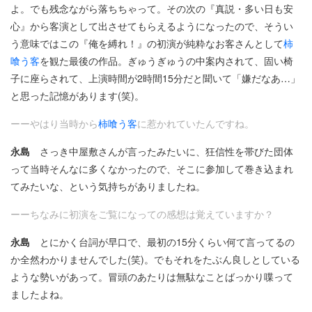
よ。でも残念ながら落ちちゃって。その次の『真説・多い日も安
心』から客演として出させてもらえるようになったので、そうい
う意味ではこの『俺を縛れ！』の初演が純粋なお客さんとして
柿
喰う客
を観た最後の作品。ぎゅうぎゅうの中案内されて、固い椅
子に座らされて、上演時間が2時間15分だと聞いて「嫌だなあ…」
と思った記憶があります(笑)。
ーーやはり当時から
柿喰う客
に惹かれていたんですね。
永島
さっき中屋敷さんが言ったみたいに、狂信性を帯びた団体
って当時そんなに多くなかったので、そこに参加して巻き込まれ
てみたいな、という気持ちがありましたね。
ーーちなみに初演をご覧になっての感想は覚えていますか？
永島
とにかく台詞が早口で、最初の15分くらい何て言ってるの
か全然わかりませんでした(笑)。でもそれをたぶん良しとしている
ような勢いがあって。冒頭のあたりは無駄なことばっかり喋って
ましたよね。