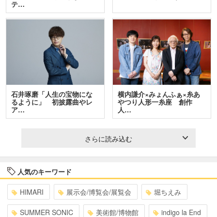
テ…
石井琢磨「人生の宝物にな
横内謙介×みょんふぁ×糸あ
るように」 初披露曲やレ
やつり人形一糸座 創作
ア…
人…
さらに読み込む
人気のキーワード
HIMARI
展示会/博覧会/展覧会
堀ちえみ
SUMMER SONIC
美術館/博物館
indigo la End