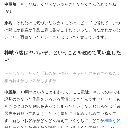
中屋敷
そうだね。くだらないギャグとかたくさん入れてたね
(笑)。
永島
それなのに気づいたら徐々にそのスピードに慣れて、いつ
の間にか客席が作品世界に呑みこまれていった。何だかわからな
いけど、面白かったということははっきり覚えています。
柿喰う客はヤバいぞ、ということを改めて問い直した
い
ーーしかし、そんな「恥の多い作品」をキャリアを経てやるのは
相当恥ずかしい気がしますが。
中屋敷
10周年ということもあって、ここ最近、今までの中でも
評判の良かった作品をいろいろ再演してきたんですけど、どうも
そこに僕自身が興味を失ってしまったというか。むしろ今は「黒
歴史を紐解いてみよう」という悪意に目覚めはじめているんで
す。新しいお客様がどんどん増えていくうちに、どこか
柿喰う客
がちゃんとした団体だと誤解されているような気がして。いや、