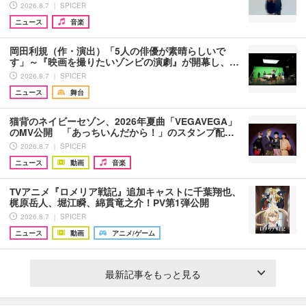
2026.8.7 ｜ SPICER
ニュース
音楽
岡田利規（作・演出）「5人の俳優が素晴らしいで
す」～『映画を撮りたいゾンビの演劇』が開幕し、…
2026.8.7 ｜ SPICER
ニュース
舞台
猫背のネイビーセゾン、2026年夏曲「VEGAVEGA」
のMV公開 「あっちいんだから！」のスタンプ配…
2026.8.7 ｜ SPICER
ニュース
動画
音楽
TVアニメ『ロメリア戦記』追加キャストに千葉翔也、
梶原岳人、堀江瞬、綿貫竜之介！PV第1弾公開
2026.8.7 ｜ SPICER
ニュース
動画
アニメ/ゲーム
最新記事をもっと見る