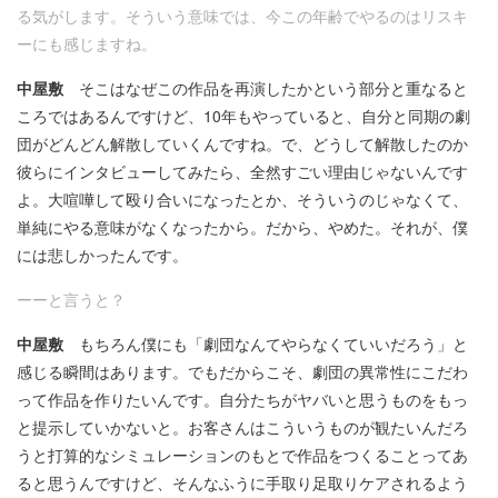
る気がします。そういう意味では、今この年齢でやるのはリスキ
ーにも感じますね。
中屋敷
そこはなぜこの作品を再演したかという部分と重なると
ころではあるんですけど、10年もやっていると、自分と同期の劇
団がどんどん解散していくんですね。で、どうして解散したのか
彼らにインタビューしてみたら、全然すごい理由じゃないんです
よ。大喧嘩して殴り合いになったとか、そういうのじゃなくて、
単純にやる意味がなくなったから。だから、やめた。それが、僕
には悲しかったんです。
ーーと言うと？
中屋敷
もちろん僕にも「劇団なんてやらなくていいだろう」と
感じる瞬間はあります。でもだからこそ、劇団の異常性にこだわ
って作品を作りたいんです。自分たちがヤバいと思うものをもっ
と提示していかないと。お客さんはこういうものが観たいんだろ
うと打算的なシミュレーションのもとで作品をつくることってあ
ると思うんですけど、そんなふうに手取り足取りケアされるよう