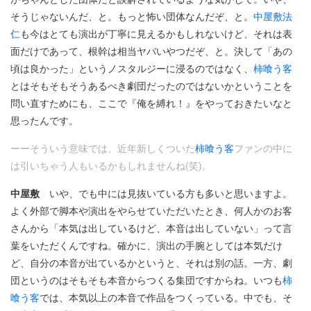
そうじゃないんだ、と。もっと怖い団体なんだぞ、と。
中屋敷法
仁
も今はとても演出が丁寧に見えるかもしれないけど、それは表
面だけであって、根幹は相当ヤバいやつだぞ、と。決して「あの
頃は良かった」というノスタルジーに浸るのではなく、
柿喰う客
とはそもそもそうあるべき劇団だったのではないかということを
問い直すためにも、ここで『俺を縛れ！』をやっておきたいなと
思ったんです。
ーーそういう意味では、近年新しくついた
柿喰う客
ファンの中に
は引いちゃう人もいるかもしれませんね(笑)。
中屋敷
いや、でも中には見抜いている方も多いと思いますよ。
よく外部で脚本や演出をやらせていただいたとき、何人かのお客
さんから「本気は出しているけど、本音は出していない」って言
葉をいただくんですね。確かに、演出の手腕としては本気だけ
ど、自分の本音が出ているかというと、それは別の話。一方、劇
団というのはそもそも本音からつくる集団ですからね。いつも
柿
喰う客
では、本気以上の本音で作品をつくっている。中でも、そ