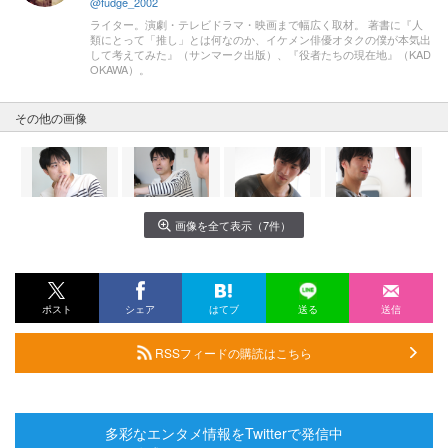
@fudge_2002
ライター。演劇・テレビドラマ・映画まで幅広く取材。 著書に『人
類にとって「推し」とは何なのか、イケメン俳優オタクの僕が本気出
して考えてみた』（サンマーク出版）、『役者たちの現在地』（KAD
OKAWA）。
その他の画像
画像を全て表示（7件）
ポスト
シェア
はてブ
送る
送信
RSSフィードの購読はこちら
多彩なエンタメ情報をTwitterで発信中