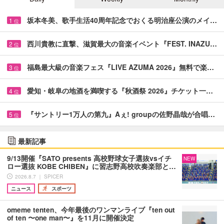
坂本冬美、歌手生活40周年記念でおくる明治座公演のメイ…
1
位
西川貴教に直撃、滋賀最大の音楽イベント『FEST. INAZU…
2
位
福島最大級の音楽フェス『LIVE AZUMA 2026』無料で楽…
3
位
愛知・岐阜の地酒を満喫する『秋酒祭 2026』チケット一…
4
位
『サントリー1万人の第九』Aぇ! groupの佐野晶哉が合唱…
5
位
最新記事
9/13開催『SATO presents 高校野球女子選抜vsイチ
NEW
ロー選抜 KOBE CHIBEN』に習志野高校吹奏楽部と…
2026.8.7 ｜ SPICER
ニュース
スポーツ
omeme tenten、今年最後のワンマンライブ『ten out
of ten 〜one man〜』を11月に開催決定