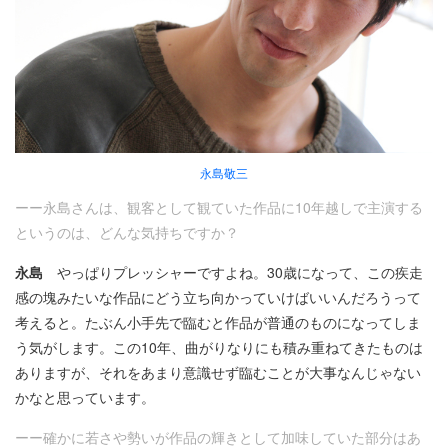
永島敬三
ーー永島さんは、観客として観ていた作品に10年越しで主演する
というのは、どんな気持ちですか？
永島
やっぱりプレッシャーですよね。30歳になって、この疾走
感の塊みたいな作品にどう立ち向かっていけばいいんだろうって
考えると。たぶん小手先で臨むと作品が普通のものになってしま
う気がします。この10年、曲がりなりにも積み重ねてきたものは
ありますが、それをあまり意識せず臨むことが大事なんじゃない
かなと思っています。
ーー確かに若さや勢いが作品の輝きとして加味していた部分はあ