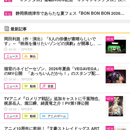
位
静岡県焼津市であらたな夏フェス『BON BON BON 2026…
5
位
最新記事
岡田利規（作・演出）「5人の俳優が素晴らしいで
NEW
す」～『映画を撮りたいゾンビの演劇』が開幕し、…
20:30 ｜ SPICER
ニュース
舞台
猫背のネイビーセゾン、2026年夏曲「VEGAVEGA」
NEW
のMV公開 「あっちいんだから！」のスタンプ配…
20:00 ｜ SPICER
ニュース
動画
音楽
TVアニメ『ロメリア戦記』追加キャストに千葉翔也、
NEW
梶原岳人、堀江瞬、綿貫竜之介！PV第1弾公開
20:00 ｜ SPICER
ニュース
動画
アニメ/ゲーム
アニメ10周年に乾杯！『文豪ストレイドッグス ART
NEW