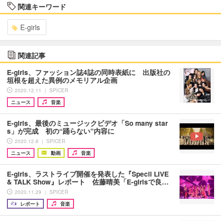
関連キーワード
E-girls
関連記事
E-girls、ファッション誌4誌の同時表紙に 出版社の
垣根を超えた異例のメモリアル企画
2020.12.11 ｜ SPICER
ニュース
音楽
E-girls、最後のミュージックビデオ「So many star
s」が完成 初の“踊らない”内容に
2020.12.8 ｜ SPICER
ニュース
動画
音楽
E-girls、ラストライブ開催を発表した『Specil LIVE
& TALK Show』レポート 佐藤晴美「E-girlsで良…
2020.11.29 ｜ SPICER
レポート
音楽