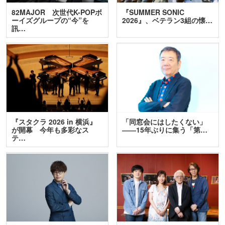
82MAJOR 次世代K-POPボ
『SUMMER SONIC
ーイズグループの“今”を
2026』、ベテラン3組の懐…
訊…
『スタクラ 2026 in 横浜』
「同窓会にはしたくない」
が開幕 今年も多彩なス
――15年ぶりに集う「第…
テ…