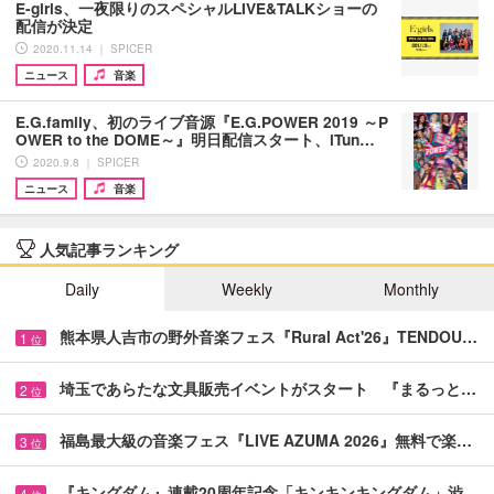
E-girls、一夜限りのスペシャルLIVE&TALKショーの
配信が決定
2020.11.14 ｜ SPICER
ニュース
音楽
E.G.family、初のライブ音源『E.G.POWER 2019 ～P
OWER to the DOME～』明日配信スタート、iTun…
2020.9.8 ｜ SPICER
ニュース
音楽
人気記事ランキング
Daily
Weekly
Monthly
熊本県人吉市の野外音楽フェス『Rural Act'26』TENDOU…
1
位
埼玉であらたな文具販売イベントがスタート 『まるっと…
2
位
福島最大級の音楽フェス『LIVE AZUMA 2026』無料で楽…
3
位
『キングダム』連載20周年記念「キンキンキングダム」渋…
4