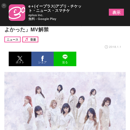
×
e＋(イープラス)アプリ - チケッ
ト・ニュース・スマチケ
表示
eplus inc.
無料 - Google Play
E-girls初のバラードシングル「あいしてると言って
よかった」MV解禁
ニュース
音楽
2018.1.1
ポスト
シェア
送る