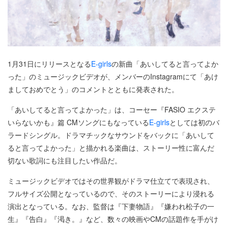
1月31日にリリースとなる
E-girls
の新曲「あいしてると言ってよか
った」のミュージックビデオが、メンバーのInstagramにて「あけ
ましておめでとう」のコメントとともに発表された。
「あいしてると言ってよかった」は、コーセー『FASIO エクステ
いらないかも』篇 CMソングにもなっている
E-girls
としては初のバ
ラードシングル。ドラマチックなサウンドをバックに「あいして
ると言ってよかった」と描かれる楽曲は、ストーリー性に富んだ
切ない歌詞にも注目したい作品だ。
ミュージックビデオではその世界観がドラマ仕立てで表現され、
フルサイズ公開となっているので、そのストーリーにより浸れる
演出となっている。なお、監督は『下妻物語』『嫌われ松子の一
生』『告白』『渇き。』など、数々の映画やCMの話題作を手がけ