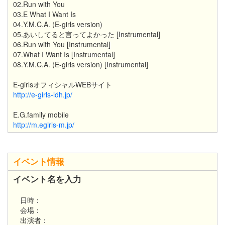
02.Run with You
03.E What I Want Is
04.Y.M.C.A. (E-girls version)
05.あいしてると言ってよかった [Instrumental]
06.Run with You [Instrumental]
07.What I Want Is [Instrumental]
08.Y.M.C.A. (E-girls version) [Instrumental]
E-girlsオフィシャルWEBサイト
http://e-girls-ldh.jp/
E.G.family mobile
http://m.egirls-m.jp/
イベント情報
イベント名を入力
日時：
会場：
出演者：