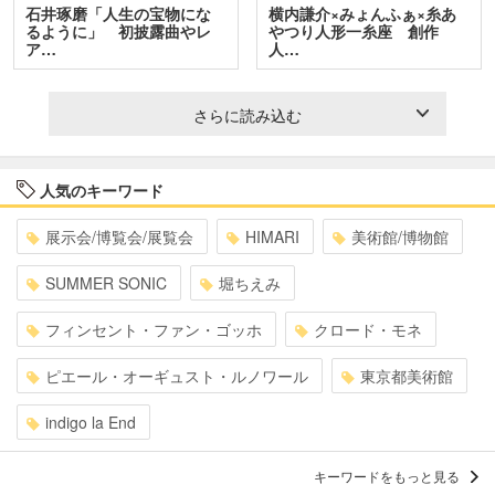
石井琢磨「人生の宝物にな
横内謙介×みょんふぁ×糸あ
るように」 初披露曲やレ
やつり人形一糸座 創作
ア…
人…
さらに読み込む
人気のキーワード
展示会/博覧会/展覧会
HIMARI
美術館/博物館
SUMMER SONIC
堀ちえみ
フィンセント・ファン・ゴッホ
クロード・モネ
ピエール・オーギュスト・ルノワール
東京都美術館
indigo la End
キーワードをもっと見る