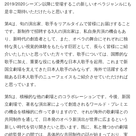
2019/2020シーズン以降に登場するこの新しいオペラジャンルにも
是非ご期待いただけたらと思います。
第4は、旬の演出家、歌手をリアルタイムで皆様にお届けすること
です。新制作で招聘する3人の演出家は、私自身共演の機会もあ
り、新時代の創造者として、また、オペラの舞台にそれぞれに独
特な美しい視覚的体験をもたらす巨匠として、長らく皆様にご紹
介いたしたいと思っていた方々です。歌手については、国際的な
歌手に加え、重要な役にも優秀な日本人歌手を起用。これまで新
国立劇場を支えてきた日本人歌手のみならず、海外で活躍する才
能ある日本人歌手のニューフェイスもご紹介させていただければ
と思っています。
第5は、積極的な他の劇場とのコラボレーションです。今後、新国
立劇場で、著名な演出家によって創造されるワールド・プレミエ
の機会を積極的に作って参りますので、それが海外の歌劇場との
共同制作を通して、日本発のオペラ新演出が世界に広まるという
新しい時代を切り開きたいと思います。既に、私と幾つかの劇場
の総監督との間では、具体的な共同制作の話が始まっており、実