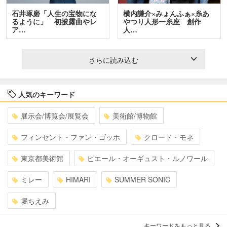
石井琢磨「人生の宝物にな
横内謙介×みょんふぁ×糸あ
るように」 初披露曲やレ
やつり人形一糸座 創作
ア…
人…
さらに読み込む
人気のキーワード
展示会/博覧会/展覧会
美術館/博物館
フィンセント・ファン・ゴッホ
クロード・モネ
東京都美術館
ピエール・オーギュスト・ルノワール
ミレー
HIMARI
SUMMER SONIC
堀ちえみ
キーワードをもっと見る