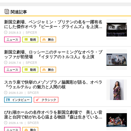
関連記事
新国立劇場、ベンジャミン・ブリテンの名を一躍有名
にした傑作オペラ『ピーター・グライムズ』を上演…
2026.8.3 ｜ SPICER
ニュース
動画
舞台
新国立劇場、ロッシーニのチャーミングなオペラ・ブ
ッファが初登場 『イタリアのトルコ人』を上演
2026.7.6 ｜ SPICER
ニュース
動画
舞台
スカラ座で快挙のメゾソプラノ脇園彩が語る、オペラ
『ウェルテル』の魅力と人間の核
2026.5.20 ｜ SPICER
インタビュー
クラシック
びわ湖ホールの名作オペラを新国立劇場で 美しい音
楽と台詞で紡がれる心温まる物語『森は生きている…
2026.4.16 ｜ SPICER
ニュース
舞台