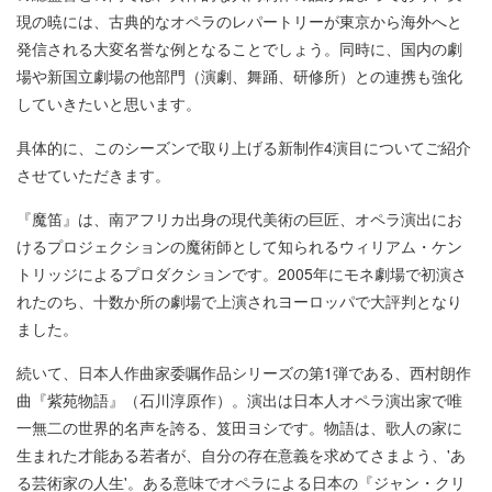
現の暁には、古典的なオペラのレパートリーが東京から海外へと
発信される大変名誉な例となることでしょう。同時に、国内の劇
場や新国立劇場の他部門（演劇、舞踊、研修所）との連携も強化
していきたいと思います。
具体的に、このシーズンで取り上げる新制作4演目についてご紹介
させていただきます。
『魔笛』は、南アフリカ出身の現代美術の巨匠、オペラ演出にお
けるプロジェクションの魔術師として知られるウィリアム・ケン
トリッジによるプロダクションです。2005年にモネ劇場で初演さ
れたのち、十数か所の劇場で上演されヨーロッパで大評判となり
ました。
続いて、日本人作曲家委嘱作品シリーズの第1弾である、西村朗作
曲『紫苑物語』（石川淳原作）。演出は日本人オペラ演出家で唯
一無二の世界的名声を誇る、笈田ヨシです。物語は、歌人の家に
生まれた才能ある若者が、自分の存在意義を求めてさまよう、'あ
る芸術家の人生'。ある意味でオペラによる日本の『ジャン・クリ