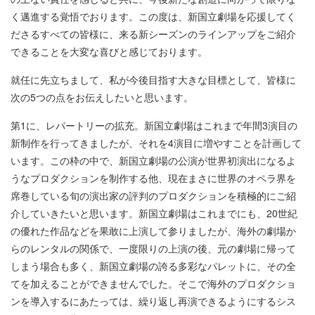
く邁進する覚悟でおります。この度は、新国立劇場を応援してく
ださるすべての皆様に、来る新シーズンのラインアップをご紹介
できることを大変な喜びと感じております。
就任に先立ちまして、私が今後目指す大きな目標として、皆様に
次の5つの点をお伝えしたいと思います。
第1に、レパートリーの拡充。新国立劇場はこれまで年間3演目の
新制作を行ってきましたが、それを4演目に増やすことを計画して
います。この枠の中で、新国立劇場の公演が世界初演出になるよ
うなプロダクションを制作する他、現在まさに世界のオペラ界を
席巻している旬の演出家の評判のプロダクションを積極的にご紹
介していきたいと思います。新国立劇場はこれまでにも、20世紀
の優れた作品などを果敢に上演して参りましたが、海外の劇場か
らのレンタルの関係で、一度限りの上演の後、元の劇場に帰って
しまう場合も多く、新国立劇場の誇る多彩なパレットに、その全
てを加えることができませんでした。そこで海外のプロダクショ
ンを導入するにあたっては、繰り返し再演できるようにするシス