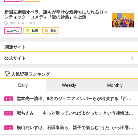
新国立劇場オペラ、誰もが幸せな気持ちになれるロマ
ンティック・コメディ『愛の妙薬』を上演
2026.4.14 ｜ SPICER
ニュース
動画
舞台
関連サイト
公式サイト
人気記事ランキング
Daily
Weekly
Monthly
堂本光一演出、6名のジュニアメンバーらが出演する『百…
1
位
堀ちえみ 「もっと歌っていればよかった」という後悔は…
2
位
横山だいすけ、石田泰尚ら 親子で楽しむ”うた”から圧巻…
3
位