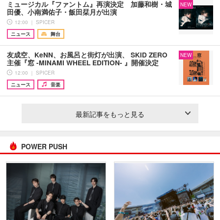
ミュージカル『ファントム』再演決定 加藤和樹・城
NEW
田優、小南満佑子・飯田栞月が出演
12:00 ｜ SPICER
ニュース
舞台
友成空、KeNN、お風呂と街灯が出演、 SKID ZERO
NEW
主催『窓 -MINAMI WHEEL EDITION- 』開催決定
12:00 ｜ SPICER
ニュース
音楽
最新記事をもっと見る
POWER PUSH