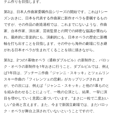
テム作りを目指します。
第2は、日本人作曲家委嘱作品シリーズの開始です。これは1シー
ズンおきに、日本を代表する作曲家に新作オペラを委嘱するもの
ですが、その作品の創造過程では、これまでにないような、作曲
家、台本作家、演出家、芸術監督との間での綿密な協議が重ねら
れ、最終的に音楽的にも、演劇的にも、日本オペラの歴史に新機
軸を打ち出すことを目指します。その中から海外の劇場に引き継
がれる日本オペラが生まれてくることを頭に描きながら。
第3は、2つの1幕物オペラ（通称ダブルビル）の新制作と、バロッ
ク・オペラの新制作を1年おきに行うこと。ダブルビルでは、例え
ば1年目は、プッチーニ作曲『ジャンニ・スキッキ』とツェムリン
スキー作曲の『フィレンツェの悲劇』がカップリングされます
が、その次には、例えば『ジャンニ・スキッキ』と他の1幕ものと
を組み合わせることによって、一晩の公演とし、結果、一挙に演
目を増やしていく意図に基づいています。"まさに一粒で二度おい
しい"企画と言えます。また、今まで新国立劇場では、まだバロッ
ク・オペラが舞台上演されていないということですので、