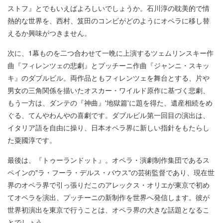
ストフ』とでもいえばよろしいでしょうか。石川淳の耽美的で情
熱的な世界を、西村、笈田のコンビがどのようにオペラに移し替
えるか興味がつきません。
次に、1幕ものを二つ合わせて一晩に上演するツェムリンスキー作
曲『フィレンツェの悲劇』とプッチーニ作曲『ジャンニ・スキッ
キ』のダブルビル。両作品ともフィレンツェを舞台とする、片や
男女の三角関係を描いたオスカー・ワイルド原作に基づく悲劇、
もう一方は、ダンテの『神曲』'地獄篇'に題を得た、遺産相続をめ
ぐる、てんやわんやの喜劇です。ダブルビル第一回目の演出は、
イタリア語を自由に操り、日本オペラ界に新しい指針をもたらし
た粟國淳です。
最後は、『トゥーランドット』。オペラ・演劇制作集団であるス
ペインの"ラ・フーラ・デルス・バウス"の芸術監督であり、現在世
界のオペラ界で引っ張りだこのアレックス・オリエが東京で初め
てオペラを演出、プッチーニの新制作を世界へ発信します。彼が
世界初演出を東京で行うことは、オペラ界の大きな話題となるこ
とでしょう。