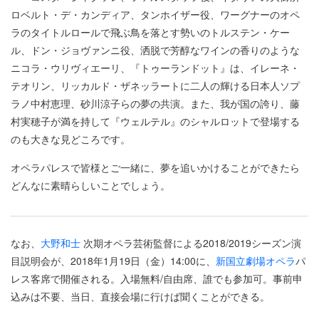
ロベルト・デ・カンディア、タンホイザー役、ワーグナーのオペ
ラのタイトルロールで飛ぶ鳥を落とす勢いのトルステン・ケー
ル、ドン・ジョヴァンニ役、洒脱で芳醇なワインの香りのような
ニコラ・ウリヴィエーリ、『トゥーランドット』は、イレーネ・
テオリン、リッカルド・ザネッラートに二人の輝ける日本人ソプ
ラノ中村恵理、砂川涼子らの夢の共演。また、我が国の誇り、藤
村実穂子が満を持して『ウェルテル』のシャルロットで登場する
のも大きな見どころです。
オペラパレスで皆様とご一緒に、夢を追いかけることができたら
どんなに素晴らしいことでしょう。
なお、
大野和士
次期オペラ芸術監督による2018/2019シーズン演
目説明会が、2018年1月19日（金）14:00に、
新国立劇場オペラ
パ
レス客席で開催される。入場無料/自由席、誰でも参加可。事前申
込みは不要、当日、直接会場に行けば聞くことができる。