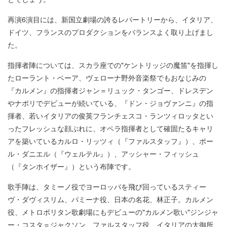
再演6演目には、新国立劇場の誇るレパートリーから、イタリア、
ドイツ、フランスのプロダクションをバランスよく取り上げまし
た。
指揮者陣については、スカラ座での"ケントリッジの魔笛"を指揮し
たローラント・ベーア、ヴェローナ野外音楽祭でもおなじみの
『カルメン』の指揮者ジャン＝リュック・タンゴー、ドレスデン
やナポリでデビューが続いている、『ドン・ジョヴァンニ』の指
揮者、若いイタリアの俊英フランチェスコ・ランツィロッタとい
ったフレッシュな顔ぶれに、オペラ指揮者として確固たるキャリ
アを築いているカルロ・リッツィ（『ファルスタッフ』）、ポー
ル・ダニエル（『ウェルテル』）、アッシャー・フィッシュ
（『タンホイザー』）という布陣です。
歌手陣は、タミーノ役でヨーロッパを飛び回っているスティー
ヴ・ダヴィスリム、パミーナ役、日本の名花、林正子。カルメン
役、メトロポリタン歌劇場にもデビューの"カルメン歌い"ジンジャ
ー・コスタ＝ジャクソン、ファルスタッフ役、イタリアの大御所