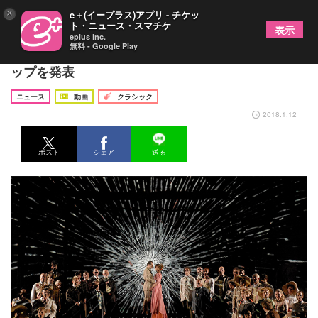
×
e＋(イープラス)アプリ - チケッ
ト・ニュース・スマチケ
表示
eplus inc.
無料 - Google Play
新国立劇場が2018/2019シーズン オペラ ラインア
ップを発表
ニュース
動画
クラシック
2018.1.12
ポスト
シェア
送る