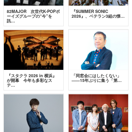
82MAJOR 次世代K-POPボ
『SUMMER SONIC
ーイズグループの“今”を
2026』、ベテラン3組の懐…
訊…
『スタクラ 2026 in 横浜』
「同窓会にはしたくない」
が開幕 今年も多彩なス
――15年ぶりに集う「第…
テ…