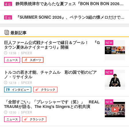
静岡県焼津市であらたな夏フェス『BON BON BON 2026…
4
位
『SUMMER SONIC 2026』、ベテラン3組の懐メロだけで…
5
位
最新記事
巨人ファーム公式戦ナイターで縁日＆プール！ 『G
NEW
タウン夏休みナイターまつり』開催
13:36 ｜ SPICER
ニュース
スポーツ
トルコの若き才能、チャクムル 彩の国で初のピア
NEW
ノ・リサイタル
12:18 ｜ SPICER
インタビュー
クラシック
「全部すごい」「プレッシャーです（笑）」 REAL
NEW
TRAUMが語る、The King's Singersとの初共演
12:00 ｜ SPICER
ニュース
クラシック