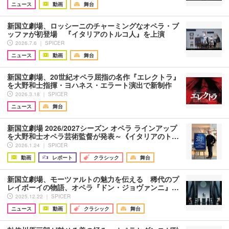
ニュース
動画
舞台
新国立劇場、ロッシーニのチャーミングなオペラ・ブ
ッファが初登場 『イタリアのトルコ人』を上演
2026.7.6 ｜ SPICER
ニュース
動画
舞台
新国立劇場、20世紀オペラ屈指の名作『エレクトラ』
を大野和士指揮・ヨハネス・エラート演出で新制作
2026.3.18 ｜ SPICER
ニュース
舞台
新国立劇場 2026/2027シーズン オペラ ラインアップ
を大野和士オペラ芸術監督が発表～《イタリアのト…
2026.1.24 ｜ SPICER
動画
レポート
クラシック
舞台
新国立劇場、モーツァルトの魅力を伝える 稀代のプ
レイボーイの物語、オペラ『ドン・ジョヴァンニ』…
2025.12.22 ｜ SPICER
ニュース
動画
クラシック
舞台