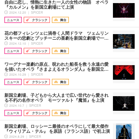
自由に恋し、情熱に生きた一人の女性の物語 オペラ
『カルメン』を新国立劇場にて上演
2024.12.20 ｜ SPICER
ニュース
クラシック
舞台
花の都フィレンツェに渦巻く人間ドラマ ツェムリン
スキーの悲劇とプッチーニの喜劇を新国立劇場で一…
2024.12.10 ｜ SPICER
ニュース
クラシック
舞台
ワーグナー楽劇の原点、呪われた船長を救う永遠の愛
を描いたオペラ『さまよえるオランダ人』を新国立…
2024.10.29 ｜ SPICER
ニュース
クラシック
舞台
新国立劇場、子どもから大人まで広い世代から愛され
る不朽の名作オペラ モーツァルト『魔笛』を上演
2024.10.7 ｜ SPICER
ニュース
クラシック
舞台
新国立劇場、ロッシーニ最後のオペラにして最大傑作
『ウィリアム・テル』 を原語（フランス語）で初上演
2024.8.29 ｜ SPICER