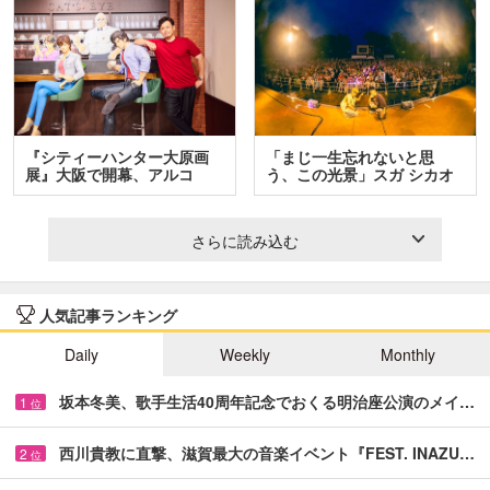
『シティーハンター大原画
「まじ一生忘れないと思
展』大阪で開幕、アルコ
う、この光景」スガ シカオ
＆…
と…
さらに読み込む
人気記事ランキング
Daily
Weekly
Monthly
坂本冬美、歌手生活40周年記念でおくる明治座公演のメイ…
1
位
西川貴教に直撃、滋賀最大の音楽イベント『FEST. INAZU…
2
位