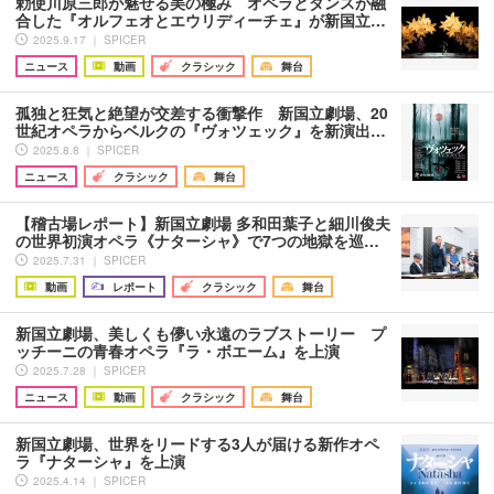
勅使川原三郎が魅せる美の極み オペラとダンスが融
合した『オルフェオとエウリディーチェ』が新国立…
2025.9.17 ｜ SPICER
ニュース
動画
クラシック
舞台
孤独と狂気と絶望が交差する衝撃作 新国立劇場、20
世紀オペラからベルクの『ヴォツェック』を新演出…
2025.8.8 ｜ SPICER
ニュース
クラシック
舞台
【稽古場レポート】新国立劇場 多和田葉子と細川俊夫
の世界初演オペラ《ナターシャ》で7つの地獄を巡…
2025.7.31 ｜ SPICER
動画
レポート
クラシック
舞台
新国立劇場、美しくも儚い永遠のラブストーリー プ
ッチーニの青春オペラ『ラ・ボエーム』を上演
2025.7.28 ｜ SPICER
ニュース
動画
クラシック
舞台
新国立劇場、世界をリードする3人が届ける新作オペ
ラ『ナターシャ』を上演
2025.4.14 ｜ SPICER