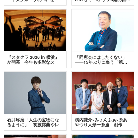
訊…
『スタクラ 2026 in 横浜』
「同窓会にはしたくない」
が開幕 今年も多彩なス
――15年ぶりに集う「第…
テ…
石井琢磨「人生の宝物にな
横内謙介×みょんふぁ×糸あ
るように」 初披露曲やレ
やつり人形一糸座 創作
ア…
人…