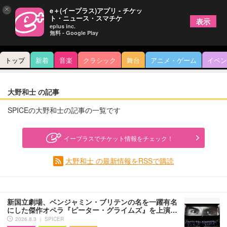
×
e＋(イープラス)アプリ - チケッ
ト・ニュース・スマチケ
表示
eplus inc.
無料 - Google Play
トップ
新着
音楽
クラシック
舞台
アニメ・ゲーム
イベン
大野和士 の記事
SPICEの大野和士の記事の一覧です
イープラスでチケット情報をチェック！
大野和士 の最新情報をRSSで購読
新国立劇場、ベンジャミン・ブリテンの名を一躍有名
にした傑作オペラ『ピーター・グライムズ』を上演…
2026.8.3 ｜ SPICER