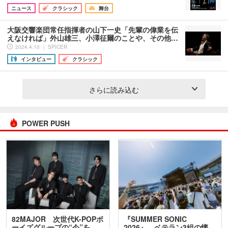
ニュース
クラシック
舞台
大阪交響楽団常任指揮者の山下一史「先輩の偉業を伝
えなければ」外山雄三、小澤征爾のことや、その他…
2024.4.10 ｜ SPICER
インタビュー
クラシック
さらに読み込む
POWER PUSH
82MAJOR 次世代K-POPボ
『SUMMER SONIC
ーイズグループの“今”を
2026』、ベテラン3組の懐…