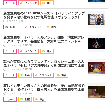
ニュース
クラシック
舞台
新国立劇場の2025/2026シーズン オペララインアップ
を発表～暗い世相を映す無調音楽《ヴォツェック》…
2025.3.6 ｜ SPICER
レポート
クラシック
舞台
新国立劇場、オペラ『カルメン』が開幕 演出家アレ
ックス・オリエ、芸術監督・大野和士のコメント＆…
2025.2.28 ｜ SPICER
ニュース
クラシック
舞台
誰もが笑顔になるラブコメディ、ロッシーニ随一の人
気オペラ『セビリアの理髪師』が新国立劇場にて上演
2025.2.25 ｜ SPICER
ニュース
動画
クラシック
舞台
哀しくも美しい蝶々さんの純愛物語 栗山民也演出で
おくる、名作オペラ『蝶々夫人』を新国立劇場で上演
2025.1.24 ｜ SPICER
ニュース
動画
舞台