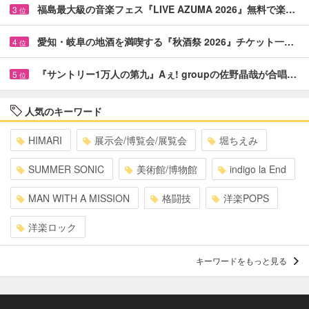
福島最大級の音楽フェス『LIVE AZUMA 2026』無料で楽…
3
位
愛知・岐阜の地酒を満喫する『秋酒祭 2026』チケット一…
4
位
『サントリー1万人の第九』Aぇ! groupの佐野晶哉が合唱…
5
位
人気のキーワード
HIMARI
展示会/博覧会/展覧会
堀ちえみ
SUMMER SONIC
美術館/博物館
indigo la End
MAN WITH A MISSION
格闘技
洋楽POPS
洋楽ロック
キーワードをもっと見る