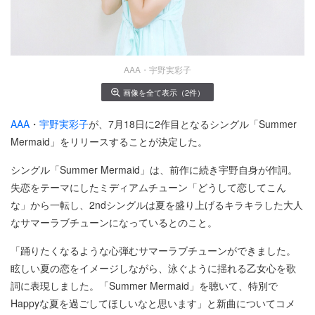
AAA・宇野実彩子
画像を全て表示（2件）
AAA
・
宇野実彩子
が、7月18日に2作目となるシングル「Summer
Mermaid」をリリースすることが決定した。
シングル「Summer Mermaid」は、前作に続き宇野自身が作詞。
失恋をテーマにしたミディアムチューン「どうして恋してこん
な」から一転し、2ndシングルは夏を盛り上げるキラキラした大人
なサマーラブチューンになっているとのこと。
「踊りたくなるような心弾むサマーラブチューンができました。
眩しい夏の恋をイメージしながら、泳ぐように揺れる乙女心を歌
詞に表現しました。「Summer Mermaid」を聴いて、特別で
Happyな夏を過ごしてほしいなと思います」と新曲についてコメ