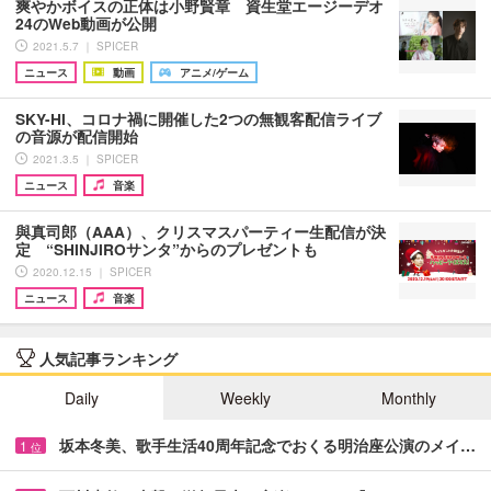
爽やかボイスの正体は小野賢章 資生堂エージーデオ
24のWeb動画が公開
2021.5.7 ｜ SPICER
ニュース
動画
アニメ/ゲーム
SKY-HI、コロナ禍に開催した2つの無観客配信ライブ
の音源が配信開始
2021.3.5 ｜ SPICER
ニュース
音楽
與真司郎（AAA）、クリスマスパーティー生配信が決
定 “SHINJIROサンタ”からのプレゼントも
2020.12.15 ｜ SPICER
ニュース
音楽
人気記事ランキング
Daily
Weekly
Monthly
坂本冬美、歌手生活40周年記念でおくる明治座公演のメイ…
1
位