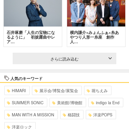
石井琢磨「人生の宝物にな
横内謙介×みょんふぁ×糸あ
るように」 初披露曲やレ
やつり人形一糸座 創作
ア…
人…
さらに読み込む
人気のキーワード
HIMARI
展示会/博覧会/展覧会
堀ちえみ
SUMMER SONIC
美術館/博物館
indigo la End
MAN WITH A MISSION
格闘技
洋楽POPS
洋楽ロック