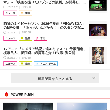
す」～『映画を撮りたいゾンビの演劇』が開幕し、…
2026.8.7 ｜ SPICER
ニュース
舞台
猫背のネイビーセゾン、2026年夏曲「VEGAVEGA」
のMV公開 「あっちいんだから！」のスタンプ配…
2026.8.7 ｜ SPICER
ニュース
動画
音楽
TVアニメ『ロメリア戦記』追加キャストに千葉翔也、
梶原岳人、堀江瞬、綿貫竜之介！PV第1弾公開
2026.8.7 ｜ SPICER
ニュース
動画
アニメ/ゲーム
最新記事をもっと見る
POWER PUSH