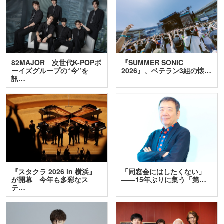
82MAJOR 次世代K-POPボ
『SUMMER SONIC
ーイズグループの“今”を
2026』、ベテラン3組の懐…
訊…
『スタクラ 2026 in 横浜』
「同窓会にはしたくない」
が開幕 今年も多彩なス
――15年ぶりに集う「第…
テ…