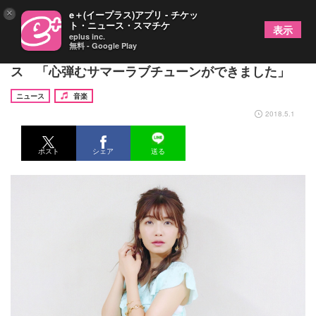
×
e＋(イープラス)アプリ - チケッ
ト・ニュース・スマチケ
表示
eplus inc.
無料 - Google Play
AAA・宇野実彩子、7月に2ndシングルをリリー
ス 「心弾むサマーラブチューンができました」
ニュース
音楽
2018.5.1
ポスト
シェア
送る