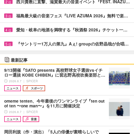
西川貴教に直撃、滋賀最大の音楽イベント『FEST. INAZU…
2
位
福島最大級の音楽フェス『LIVE AZUMA 2026』無料で楽…
3
位
愛知・岐阜の地酒を満喫する『秋酒祭 2026』チケット一…
4
位
『サントリー1万人の第九』Aぇ! groupの佐野晶哉が合唱…
5
位
最新記事
9/13開催『SATO presents 高校野球女子選抜vsイチ
ロー選抜 KOBE CHIBEN』に習志野高校吹奏楽部と…
2026.8.7 ｜ SPICER
ニュース
スポーツ
omeme tenten、今年最後のワンマンライブ『ten out
of ten 〜one man〜』を11月に開催決定
2026.8.7 ｜ SPICER
ニュース
音楽
岡田利規（作・演出）「5人の俳優が素晴らしいで