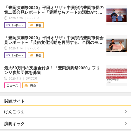
「豊岡演劇祭2020」平田オリザ＋中貝宗治豊岡市長の
第二回会見レポート～「豊岡ならアートの活動がで…
2020.8.20 ｜ SPICER
レポート
舞台
「豊岡演劇祭2020」平田オリザ＋中貝宗治豊岡市長会
見レポート～「芸術文化活動を再開する、全国のモ…
2020.7.14 ｜ SPICER
レポート
舞台
最大50万円の支援金付き！「豊岡演劇祭2020」フリ
ンジ参加団体を募集
2020.7.3 ｜ SPICER
ニュース
舞台
関連サイト
げんこつ団
演劇キック