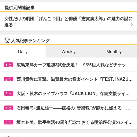
提供元関連記事
女性だけの劇団「げんこつ団」と俳優「志賀廣太郎」の魅力の謎に
迫る！
人気記事ランキング
Daily
Weekly
Monthly
広島東洋カープ追加3試合決定！ 9/25巨人戦などチケッ…
1
位
西川貴教に直撃、滋賀最大の音楽イベント『FEST. INAZU…
2
位
大阪・茨木のライブハウス「JACK LION」存続支援ライ…
3
位
石田泰尚×渡辺雄一――破格の“音楽魂”が静かに燃える …
4
位
坂本冬美、歌手生活40周年記念でおくる明治座公演のメイ…
5
位