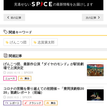
見逃せない
の最新情報をお届けします
前の記事
次の記事
関連キーワード
げんこつ団
志賀廣太郎
関連記事
げんこつ団、最新作公演『ダイヤのモンド』が駅前劇
場で上演決定
2020.10.13 ｜ SPICER
ニュース
舞台
コロナの苦難を乗り越えての初開催～「豊岡演劇祭20
20」観劇レポート（前編）
2020.10.3 ｜ SPICER
レポート
クラシック
舞台