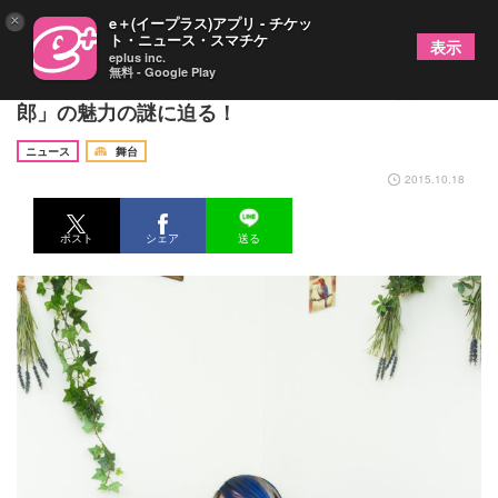
×
e＋(イープラス)アプリ - チケッ
ト・ニュース・スマチケ
表示
eplus inc.
無料 - Google Play
女性だけの劇団「げんこつ団」と俳優「志賀廣太
郎」の魅力の謎に迫る！
ニュース
舞台
2015.10.18
ポスト
シェア
送る