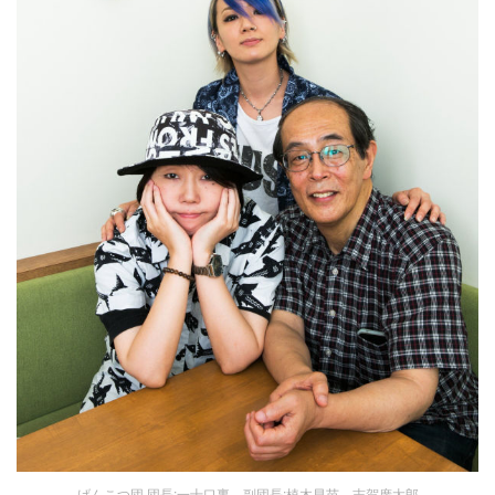
げんこつ団 団長:一十口裏 副団長:植木早苗 志賀廣太郎