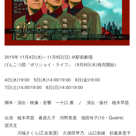
2015年 11月4日(水)～11月8日(日) ＠駅前劇場
げんこつ団『ボリショイ・ライフ』（9月9日(水)発売開始）
4日(水)19:00 5日(木)14:00/19:00 6日(金)19:00
7日(土)14:00/19:00 8日(日)14:00/19:00
脚本・演出・映像・音響 一十口 裏 ／ 演出・振付 植木早苗
出演 植木早苗 春原久子 河野美菜 池田玲子(10・Quatre)
望月文
川端さくら(乙女装置) 久保田琴乃 山口奈緒 杉森多恵子