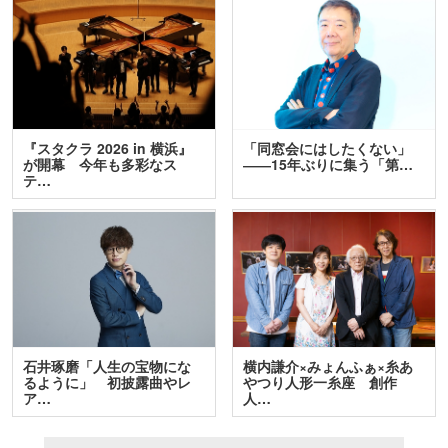
『スタクラ 2026 in 横浜』
「同窓会にはしたくない」
が開幕 今年も多彩なス
――15年ぶりに集う「第…
テ…
石井琢磨「人生の宝物にな
横内謙介×みょんふぁ×糸あ
るように」 初披露曲やレ
やつり人形一糸座 創作
ア…
人…