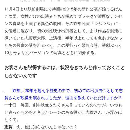
11月4日より駅前劇場にて待望の2015年の新作公演が始まるげん
こつ団。女性だけの出演者たちが極めてブラックで濃厚なナンセ
ンス喜劇を上演する異色の劇団。その昨年公演『つぶつぶ』に、
女優達に混ざり、初の男性映像出演者として、より作品を混沌に
導いていた志賀廣太郎。上演後、半年以上たっても色あせなかっ
たあの興奮の謎を迫るべく、この夏行った緊急会談。演劇ぶっく
10月号より別バージョンの写真とともに紹介する。
お客さんを説得するには、状況をきちんと作っておくこと
しかないんです
——昨年、20年を越える歴史の中で、初めての出演男性として志
賀さんが映像出演されましたが、理由を教えていただけますか？
一十口
毎回、劇中映像をたくさん作っているのですが、いつも
と違ったものをと考えたシーンのある役が、志賀さんしか浮かば
なくて。
志賀
え、他に知らないんじゃないの？