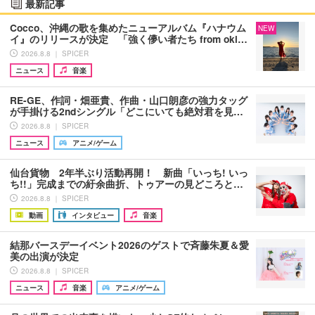
最新記事
Cocco、沖縄の歌を集めたニューアルバム『ハナウム
NEW
イ』のリリースが決定 「強く儚い者たち from oki…
2026.8.8 ｜ SPICER
ニュース
音楽
RE-GE、作詞・畑亜貴、作曲・山口朗彦の強力タッグ
が手掛ける2ndシングル「どこにいても絶対君を見…
2026.8.8 ｜ SPICER
ニュース
アニメ/ゲーム
仙台貨物 2年半ぶり活動再開！ 新曲「いっち! いっ
ち!!」完成までの紆余曲折、トゥアーの見どころと…
2026.8.8 ｜ SPICER
動画
インタビュー
音楽
結那バースデーイベント2026のゲストで斉藤朱夏＆愛
美の出演が決定
2026.8.8 ｜ SPICER
ニュース
音楽
アニメ/ゲーム