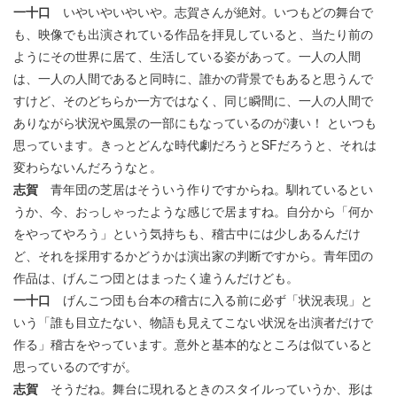
一十口
いやいやいやいや。志賀さんが絶対。いつもどの舞台で
も、映像でも出演されている作品を拝見していると、当たり前の
ようにその世界に居て、生活している姿があって。一人の人間
は、一人の人間であると同時に、誰かの背景でもあると思うんで
すけど、そのどちらか一方ではなく、同じ瞬間に、一人の人間で
ありながら状況や風景の一部にもなっているのが凄い！ といつも
思っています。きっとどんな時代劇だろうとSFだろうと、それは
変わらないんだろうなと。
志賀
青年団の芝居はそういう作りですからね。馴れているとい
うか、今、おっしゃったような感じで居ますね。自分から「何か
をやってやろう」という気持ちも、稽古中には少しあるんだけ
ど、それを採用するかどうかは演出家の判断ですから。青年団の
作品は、げんこつ団とはまったく違うんだけども。
一十口
げんこつ団も台本の稽古に入る前に必ず「状況表現」と
いう「誰も目立たない、物語も見えてこない状況を出演者だけで
作る」稽古をやっています。意外と基本的なところは似ていると
思っているのですが。
志賀
そうだね。舞台に現れるときのスタイルっていうか、形は