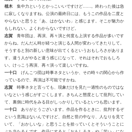
植木
集中力というとかっこいいですけど……。終わった後は急
に寂しくなりますね。公演の最終日には、もうこの作品を二度と
やらないと思うと「あ、はかないわ」と感じます。そこが魅力か
もしれない。よくわからないですけど。
志賀
青年団は、再演、再々演と何度も上演する作品が多いです
からね。だんだん時が経つと演じる人間が変わってきたりして。
そうすると別の新しい意味が出てくるというおもしろさがありま
す。違う人がやると違う感じになって、それはそれでおもしろ
い。けっこう再演、再々演って楽しいですね。
一十口
げんこつ団は時事ネタというか、その時々の関心から作
っているので、再演は不可能ですかね。
志賀
時事ネタと言っても、現象だけを見た一過性のものではな
いなという感じがすごくします。きちんと態度として批判してい
て、裏側に時代をみる目がしっかりしているといつも思います。
一十口
ありがとうございます。作品を作るときに、批判するぞ
という意識はないんですけど、自然と世の中なり、人なりを見て
いて、「おかしいな」と思うことを拾っていくとそういうことに
ぶち当たるんです。作品にすると「おもしろさ」や「笑い」にな