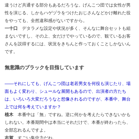
違うけど共通する部分もあるだろうな。げんこつ団では女性が男
性を演じる、しかもハゲヅラをつけたおじさんなどかけ離れた役
をやっても、全然違和感がないですから。
一十口
デタラメな設定や状況が多く、そんなに舞台セットも組
まないですし、その上、女だけでやっているので、観ているお客
さんを説得するには、状況をきちんと作っておくことしかないん
です。
無意識のブラックを目指しています
——それにしても、げんこつ団は老若男女を何役も演じたり、場
面もよく変わり、シュールな展開もあるので、出演者の方たち
は、いろいろ大変だろうなと想像されるのですが、本番中、舞台
上では何を考えていますか？
植木
本番中は「無」ですね。逆に何かを考えたらできないかも
しれない。本番期間中は本当にそれだけで、本番が終わったら、
全部忘れるんですよ。
志賀
すごい集中力だね。