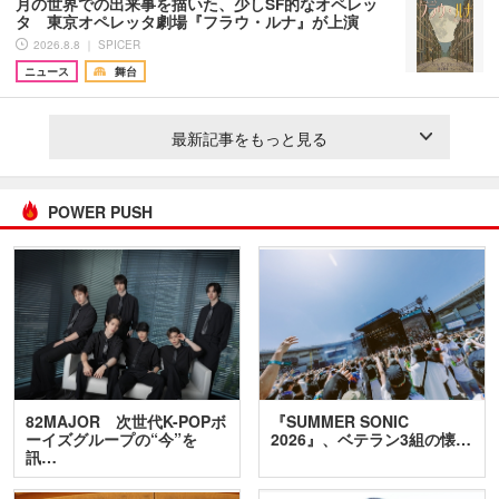
月の世界での出来事を描いた、少しSF的なオペレッ
タ 東京オペレッタ劇場『フラウ・ルナ』が上演
2026.8.8 ｜ SPICER
ニュース
舞台
最新記事をもっと見る
POWER PUSH
82MAJOR 次世代K-POPボ
『SUMMER SONIC
ーイズグループの“今”を
2026』、ベテラン3組の懐…
訊…