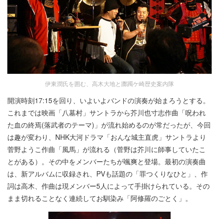
伊東潤氏を囲む、高木大地と躑躅ケ崎歴史案内隊
開演時刻17:15を回り、いよいよバンドの演奏が始まろうとする。
これまでは映画「八墓村」サントラから芥川也寸志作曲「呪われ
た血の終焉(落武者のテーマ)」が流れ始めるのが常だったが、今回
は趣が変わり、NHK大河ドラマ「おんな城主直虎」サントラより
菅野ようこ作曲「風馬」が流れる（菅野は芥川に師事していたこ
とがある）。その中をメンバーたちが颯爽と登場。最初の演奏曲
は、新アルバムに収録され、PVも話題の「罪つくりなひと」、作
詞は高木、作曲は現メンバー5人によって手掛けられている。その
まま切れることなく連続してお馴染み「阿修羅のごとく」。