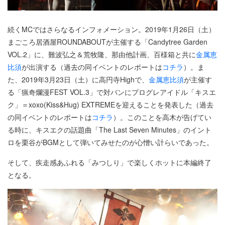
続くMCではさらなるインフォメーション。2019年1月26日（土）
まごころ居酒屋ROUNDABOUTが主催する「Candytree Garden
VOL.2」に、難波弘之＆荒牧隆、那由他計画、百様箱と共に
金属恵
比須
が出演する（過去の同イベントのレポートは
コチラ
）。ま
た、2019年3月23日（土）に高円寺Highで、
金属恵比須
が主催す
る「猟奇爛漫FEST VOL.3」で対バンにプログレアイドル「キスエ
ク」＝xoxo(Kiss&Hug) EXTREMEを迎えることを発表した（過去
の同イベントのレポートは
コチラ
）。このことを高木が告げてい
る時に、キスエクの話題曲「The Last Seven Minutes」のイント
ロを栗谷がBGMとして弾いてみせたのが心憎い計らいであった。
そして、疾走感あふれる「みつしり」で楽しくホットに本編終了
となる。