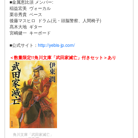
■金属恵比須 メンバー:
稲益宏美 ヴォーカル
栗谷秀貴 ベース
後藤マスヒロ ドラム(元・頭脳警察、人間椅子)
髙木大地 ギター
宮嶋健一 キーボード
■公式サイト：
http://yebis-jp.com/
＜数量限定!!角川文庫「武田家滅亡」付きセット＞あり
角川文庫「武田家滅亡」