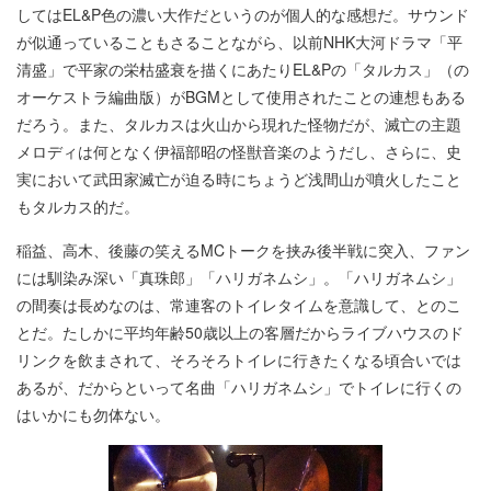
してはEL&P色の濃い大作だというのが個人的な感想だ。サウンド
が似通っていることもさることながら、以前NHK大河ドラマ「平
清盛」で平家の栄枯盛衰を描くにあたりEL&Pの「タルカス」（の
オーケストラ編曲版）がBGMとして使用されたことの連想もある
だろう。また、タルカスは火山から現れた怪物だが、滅亡の主題
メロディは何となく伊福部昭の怪獣音楽のようだし、さらに、史
実において武田家滅亡が迫る時にちょうど浅間山が噴火したこと
もタルカス的だ。
稲益、高木、後藤の笑えるMCトークを挟み後半戦に突入、ファン
には馴染み深い「真珠郎」「ハリガネムシ」。「ハリガネムシ」
の間奏は長めなのは、常連客のトイレタイムを意識して、とのこ
とだ。たしかに平均年齢50歳以上の客層だからライブハウスのド
リンクを飲まされて、そろそろトイレに行きたくなる頃合いでは
あるが、だからといって名曲「ハリガネムシ」でトイレに行くの
はいかにも勿体ない。