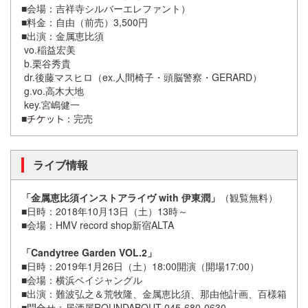
■会場：吉祥寺シルバーエレファント）
■料金：自由（前売）3,500円
■出演：金属恵比須
vo.稲益宏美
b.栗谷秀貴
dr.後藤マスヒロ（ex.人間椅子・頭脳警察・GERARD）
g.vo.高木大地
key.宮嶋健一
■
：完売
ライブ情報
「金属恵比須インストアライヴ with 伊東潤」
（観覧無料）
■日時：2018年10月13日（土）13時～
■会場：HMV record shop新宿ALTA
「Candytree Garden VOL.2」
■日時：2019年1月26日（土）18:00開演（開場17:00）
■会場：横浜ベイジャングル
■出演：難波弘之＆荒牧隆、金属恵比須、那由他計画、百様箱
■問合せ：居酒屋ROUNDABOUT 045-680-0630