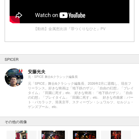
【動画】金属恵比須『罪つくりなひと』PV
SPICER
安藤光夫
元・SPICE 舞台&クラシック編集長
元「SPICE」舞台&クラシック編集長、2026年2月に退職し、現在フ
リーランス。好きな映画は「地下鉄のザジ」「自由の幻想」「プレイ
タイム」「田園に死す」etc. 好きな映画：「地下鉄のザジ」「自由
の幻想」「プレイタイム」「田園に死す」etc. 好きな作曲家：バー
ト・バカラック、筒美京平、スティーヴン・シュワルツ、セルジュ・
ゲンズブール、etc.
その他の画像