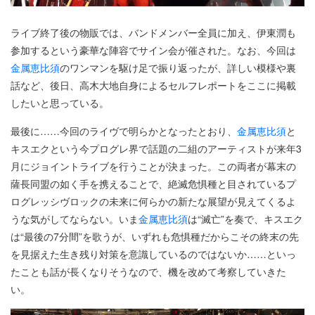
ライブ終了後の物販では、バンドメンバー全員に加え、伊東潤も
参加するという豪華な陣容でサイン会が催された。なお、今回は
金属恵比須
のワンマンを駆け足で振り返ったが、詳しい模様や裏
話など、後日、高木大地自身によるセルフレポートをここに掲載
したいと思っている。
最後に……今回のライヴで明らかとなったとおり、
金属恵比須
と
キスエクという今プログレ界で話題の二組のアーティストが来年3
月にジョイントライブを行うことが決まった。この両者が幕末の
薩長同盟の如く手を携えることで、絶滅危惧種と目されているプ
ログレッシヴロックの未来に何らかの新たな展望が見えてくるよ
うな気がしてならない。いま
金属恵比須
は“滅亡”を奏で、キスエク
は“最後の7分間”を歌うが、いずれも危惧種だからこその終末の先
を見据えた生き残り対策を意識しているのではないか……といっ
たことも話が長くなりそうなので、機を改めて考察していきた
い。