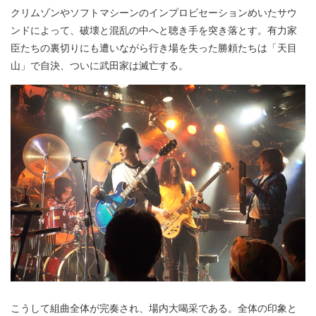
クリムゾンやソフトマシーンのインプロビセーションめいたサウ
ンドによって、破壊と混乱の中へと聴き手を突き落とす。有力家
臣たちの裏切りにも遭いながら行き場を失った勝頼たちは「天目
山」で自決、ついに武田家は滅亡する。
こうして組曲全体が完奏され、場内大喝采である。全体の印象と