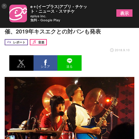
×
e＋(イープラス)アプリ - チケッ
ト・ニュース・スマチケ
表示
eplus inc.
無料 - Google Play
金属恵比須が『武田家滅亡』リリース記念ライヴ開
催、2019年キスエクとの対バンも発表
レポート
音楽
2018.9.10
ポスト
シェア
送る