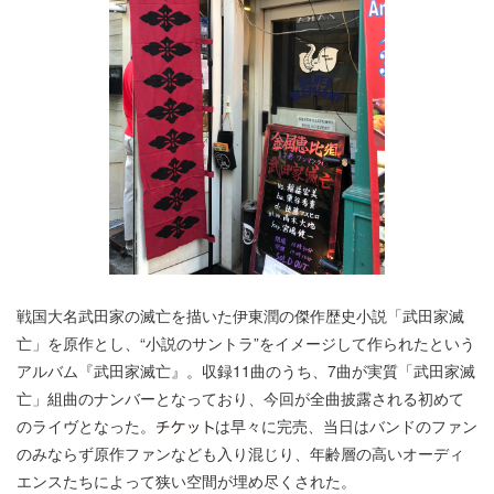
戦国大名武田家の滅亡を描いた伊東潤の傑作歴史小説「武田家滅
亡」を原作とし、“小説のサントラ”をイメージして作られたという
アルバム『武田家滅亡』。収録11曲のうち、7曲が実質「武田家滅
亡」組曲のナンバーとなっており、今回が全曲披露される初めて
のライヴとなった。
は早々に完売、当日はバンドのファン
のみならず原作ファンなども入り混じり、年齢層の高いオーディ
エンスたちによって狭い空間が埋め尽くされた。