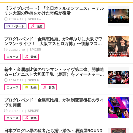
【ライブレポート】『全日本テルミンフェス』～テル
ミン大国の矜持をかけた奇祭が復活
2026.4.11 ｜ SPICER+
レポート
音楽
プログレバンド「金属恵比須」が2年ぶりに大阪でワ
ンマン･ライヴ！「大阪マスヒロ万博」〜後藤マス…
2025.10.10 ｜ SPICER
ニュース
音楽
新生・金属恵比須のワンマン・ライヴ第二弾、開催迫
る～ピアニスト大和田千弘（烏頭）をフィーチャー…
2024.7.21 ｜ SPICER
ニュース
動画
音楽
プログレバンド「金属恵比須」が体制変更後初のライ
ヴを開催
2024.4.21 ｜ SPICER
ニュース
音楽
日本プログレ界の猛者たち揃い踏み～居酒屋ROUND