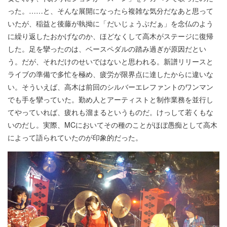
った。……と、そんな展開になったら複雑な気分だなあと思って
いたが、稲益と後藤が執拗に「だいじょうぶだぁ」を念仏のよう
に繰り返したおかげなのか、ほどなくして高木がステージに復帰
した。足を攣ったのは、ベースペダルの踏み過ぎが原因だとい
う。だが、それだけのせいではないと思われる。新譜リリースと
ライブの準備で多忙を極め、疲労が限界点に達したからに違いな
い。そういえば、高木は前回のシルバーエレファントのワンマン
でも手を攣っていた。勤め人とアーティストと制作業務を並行し
てやっていれば、疲れも溜まるというものだ。けっして若くもな
いのだし。実際、MCにおいてその種のことがほぼ愚痴として高木
によって語られていたのが印象的だった。