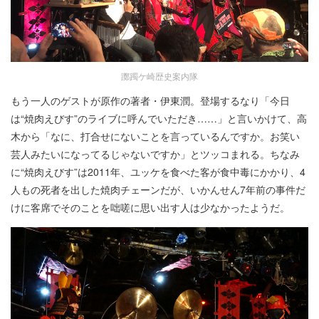
躑躅ケ崎歴史案内隊
もう一人のゲストが原作の著者・伊東潤。登場するなり「今日
は“焼肉えびす”のライブに呼んでいただき……」と言いかけて、高
木から「なに、打合せにないことを言っているんですか。お笑い
芸人みたいになってるじゃないですか」とツッコまれる。ちなみ
に“焼肉えびす”は2011年、ユッケを食べた客が食中毒にかかり、4
人もの死者を出した焼肉チェーンだが、いかんせん7年前の事件だ
けに客席でそのことを咄嗟に思い出す人は少なかったようだ。