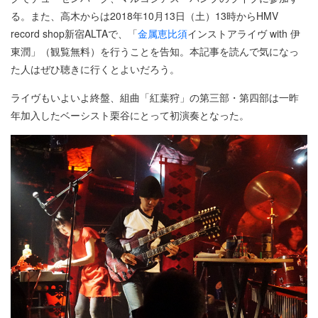
る。また、高木からは2018年10月13日（土）13時からHMV
record shop新宿ALTAで、「
金属恵比須
インストアライヴ with 伊
東潤」（観覧無料）を行うことを告知。本記事を読んで気になっ
た人はぜひ聴きに行くとよいだろう。
ライヴもいよいよ終盤、組曲「紅葉狩」の第三部・第四部は一昨
年加入したベーシスト栗谷にとって初演奏となった。