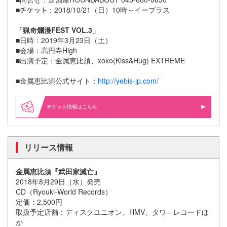
■
：2018/10/21（日）10時～イープラス
「猟奇爛漫FEST VOL.3」
■日時：2019年3月23日（土）
■会場：高円寺High
■出演予定：金属恵比須、xoxo(Kiss&Hug) EXTREME
■金属恵比須公式サイト：
http://yebis-jp.com/
情報はこちら
リリース情報
金属恵比須『武田家滅亡』
2018年8月29日（水）発売
CD（Ryouki-World Records）
定価：2,500円
取扱予定店舗：ディスクユニオン、HMV、タワ―レコードほ
か