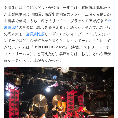
開演前には、二組のゲストが登壇。一組目は、武田家本拠地だっ
た山梨県甲府より躑躅ケ崎歴史案内隊のメンバー二名が赤備えの
甲冑姿で登場。うち一名は「リッチー・ブラックモアが好きで
金
属恵比須
の音楽にも親しみを覚える」と語った。そこでホスト役
の高木大地（
金属恵比須
リーダー）がディープ・パープルとレイ
ンボーではどちらが好みかと問うと「レインボー」。さらに「好
きなアルバムは『Bent Out Of Shape』（邦題：ストリート・オ
ブ・ドリームス）」と答えたが、客席からは「おお」という声が
僅か一名からしか上がらなかった。