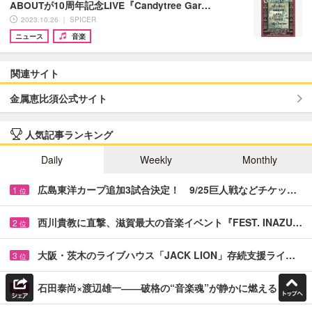
ABOUTが10周年記念LIVE『Candytree Gar…
2023.10.26 ｜ SPICER
ニュース
音楽
関連サイト
金属恵比須公式サイト
人気記事ランキング
Daily
Weekly
Monthly
広島東洋カープ追加3試合決定！ 9/25巨人戦などチケッ…
1
位
西川貴教に直撃、滋賀最大の音楽イベント『FEST. INAZU…
2
位
大阪・茨木のライブハウス「JACK LION」存続支援ライ…
3
位
石田泰尚×渡辺雄一――破格の“音楽魂”が静かに燃える …
4
位