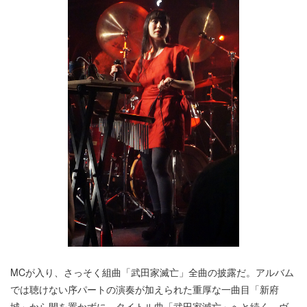
MCが入り、さっそく組曲「武田家滅亡」全曲の披露だ。アルバム
では聴けない序パートの演奏が加えられた重厚な一曲目「新府
城」から間を置かずに、タイトル曲「武田家滅亡」へと続く。ヴ