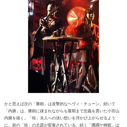
かと思えば次の「勝頼」は攻撃的なヘヴィ・チューン。続いて
「内膳」は、勝頼に疎まれながらも最期まで忠義を貫いた小宮山
内膳を描く。「桂」夫人への淡い想いを浮かび上がらせるよう
に、前の「桂」の主題が変奏されている。続く「躑躅ケ崎館」は