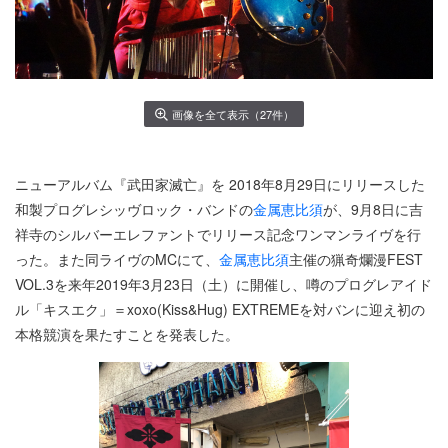
画像を全て表示（27件）
ニューアルバム『武田家滅亡』を 2018年8月29日にリリースした
和製プログレシッヴロック・バンドの
金属恵比須
が、9月8日に吉
祥寺のシルバーエレファントでリリース記念ワンマンライヴを行
った。また同ライヴのMCにて、
金属恵比須
主催の猟奇爛漫FEST
VOL.3を来年2019年3月23日（土）に開催し、噂のプログレアイド
ル「キスエク」＝xoxo(Kiss&Hug) EXTREMEを対バンに迎え初の
本格競演を果たすことを発表した。