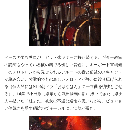
ベースの栗谷秀貴が、ガット弦ギターに持ち替える。ギター教室
の講師もやっている彼の奏でる優しい音色に、キーボード宮嶋健
一のメロトロンから発せられるフルートの音と稲益のスキャット
が絡み合い、牧歌的でもの哀しいメロディが静かに繰り広げられ
る（個人的にはNHK朝ドラ「おはなはん」テーマ曲を彷彿とさせ
る）。14歳で小田原北条家から武田勝頼の許に嫁いできた北条夫
人を描いた「桂」だ。彼女の不遇な運命を思いながら、ピュアさ
と健気さを醸す稲益のヴォーカルに、涙腺が緩む。