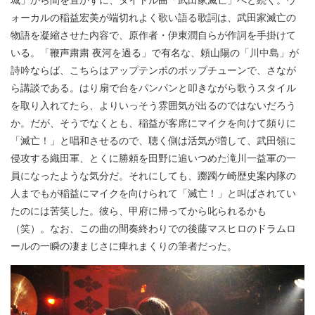
ォーカルの稲益宏美が端切れよく歌い語る歌詞は、武田家滅亡の
物語を凝縮させた内容で、原作者・伊東潤自らが作詞を手掛けて
いる。「鞭声粛粛 夜河を過る」で有名な、頼山陽の「川中島」が
詩吟ならば、こちらはアップテンポのポップチューンで、さなが
ら講談である。はり扇で台をパンパンと叩きながら歌うスタイル
を取り入れてたら、よりいっそう雰囲気が出るのではないだろう
か。だが、そうでなくとも、稲益が客席にマイクを向けて頻りに
「滅亡！」と唱和させるので、聴く側は活気が増して、武田領に
侵攻する織田軍、とくに勝頼を田野に追いつめた滝川一益軍の一
員になったような気分だ。それにしても、躑躅ケ崎歴史案内隊の
人までもが稲益にマイクを向けられて「滅亡！」と叫ばされてい
たのには苦笑した。彼ら、甲府に帰ってから叱られるかも
（笑）。なお、この曲の間奏終わりでの後藤マスヒロのドラムロ
ールの一瞬の凄まじさに痺れまくりの筆者だった。