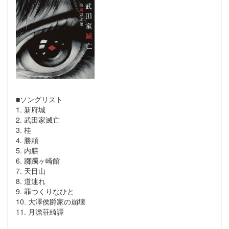
■ソングリスト
1. 新府城
2. 武田家滅亡
3. 桂
4. 勝頼
5. 内膳
6. 躑躅ヶ崎館
7. 天目山
8. 道連れ
9. 罪つくりなひと
10. 大澤侯爵家の崩壊
11. 月澹荘綺譚