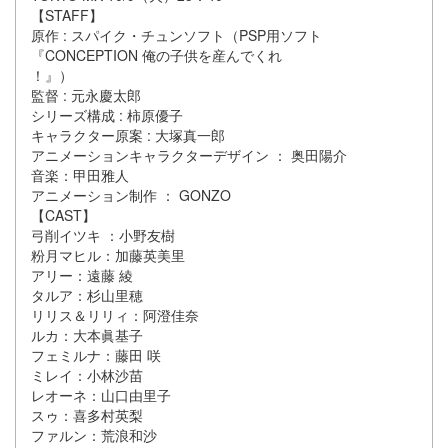
【STAFF】
原作 : スパイク・チュンソフト（PSP用ソフト
『CONCEPTION 俺の子供を産んでくれ
！』）
監督 : 元永慶太郎
シリーズ構成 : 柿原優子
キャラクター原案 : 大塚真一郎
アニメーションキャラクターデザイン ： 奥田陽介
音楽：甲田雅人
アニメーション制作 ： GONZO
【CAST】
弓削イツキ ：小野友樹
粉月マヒル：加藤英美里
アリー：遠藤 綾
タルア：杉山里穂
リリス＆リリィ：阿澄佳奈
ルカ：大本眞基子
フェミルナ：藤田 咲
ミレイ：小林沙苗
レオーネ：山口由里子
スゥ：喜多村英梨
ファルン：荒浪和沙