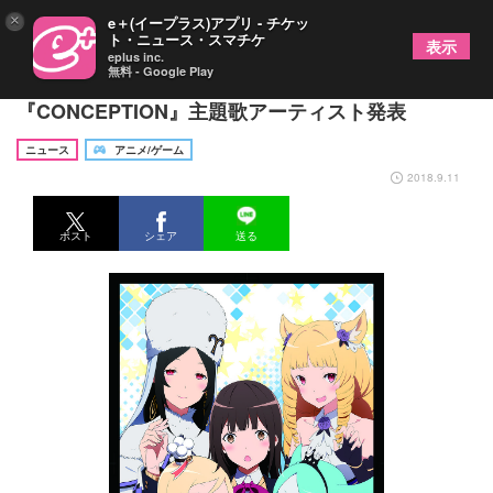
×
e＋(イープラス)アプリ - チケッ
ト・ニュース・スマチケ
表示
eplus inc.
無料 - Google Play
OPにナノ、EDに沼倉愛美が決定 TVアニメ
『CONCEPTION』主題歌アーティスト発表
ニュース
アニメ/ゲーム
2018.9.11
ポスト
シェア
送る