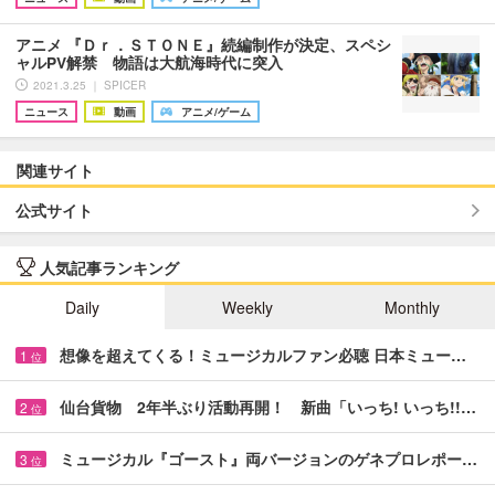
アニメ 『Ｄｒ．ＳＴＯＮＥ』続編制作が決定、スペシ
ャルPV解禁 物語は大航海時代に突入
2021.3.25 ｜ SPICER
ニュース
動画
アニメ/ゲーム
関連サイト
公式サイト
人気記事ランキング
Daily
Weekly
Monthly
想像を超えてくる！ミュージカルファン必聴 日本ミュー…
1
位
仙台貨物 2年半ぶり活動再開！ 新曲「いっち! いっち!!…
2
位
ミュージカル『ゴースト』両バージョンのゲネプロレポー…
3
位