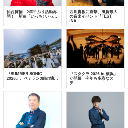
仙台貨物 2年半ぶり活動再
西川貴教に直撃、滋賀最大
開！ 新曲「いっち! いっ…
の音楽イベント『FEST.
INA…
『SUMMER SONIC
『スタクラ 2026 in 横浜』
2026』、ベテラン3組の懐…
が開幕 今年も多彩なス
テ…