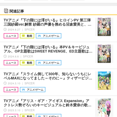
関連記事
TVアニメ『下の階には澪がいる』ヒロインPV 第三弾
三国紗羅ver.解禁 紗羅の声優を務める沼倉愛美と、…
2024.6.27 ｜ SPICER
ニュース
動画
アニメ/ゲーム
TVアニメ『下の階には澪がいる』本PV＆キービジュ
アル、OP主題歌はSWEET REVENGE、ED主題歌は…
2024.6.6 ｜ SPICER
ニュース
動画
アニメ/ゲーム
TVアニメ『スライム倒して300年、知らないうちにレ
ベルMAXになってました～そのに～』ティザービジ…
2024.5.10 ｜ SPICER
ニュース
アニメ/ゲーム
TVアニメ『アリス・ギア・アイギス Expansion』ア
クトレス勢ぞろいのキービジュアルと鈴木愛奈の歌…
2023.3.10 ｜ SPICER
ニュース
動画
アニメ/ゲーム