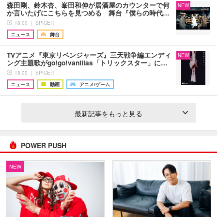
森田剛、鈴木杏、峯田和伸が居酒屋のカウンターで何
NEW
か言いたげにこちらを見つめる 舞台『僕らの時代…
18:00 ｜ SPICER
ニュース
舞台
TVアニメ『東京リベンジャーズ』三天戦争編エンディ
NEW
ング主題歌がgo!go!vanillas「トリックスター」に…
18:00 ｜ SPICER
ニュース
動画
アニメ/ゲーム
最新記事をもっと見る
POWER PUSH
NEW