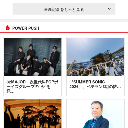
最新記事をもっと見る
POWER PUSH
82MAJOR 次世代K-POPボ
『SUMMER SONIC
ーイズグループの“今”を
2026』、ベテラン3組の懐…
訊…