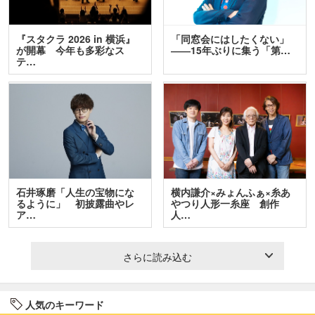
『スタクラ 2026 in 横浜』
「同窓会にはしたくない」
が開幕 今年も多彩なス
――15年ぶりに集う「第…
テ…
石井琢磨「人生の宝物にな
横内謙介×みょんふぁ×糸あ
るように」 初披露曲やレ
やつり人形一糸座 創作
ア…
人…
さらに読み込む
人気のキーワード