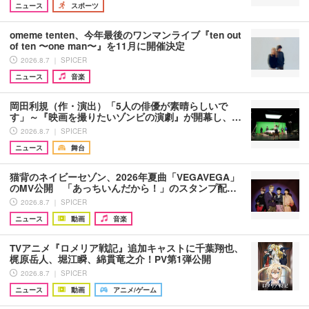
ニュース
スポーツ
omeme tenten、今年最後のワンマンライブ『ten out
of ten 〜one man〜』を11月に開催決定
2026.8.7 ｜ SPICER
ニュース
音楽
岡田利規（作・演出）「5人の俳優が素晴らしいで
す」～『映画を撮りたいゾンビの演劇』が開幕し、…
2026.8.7 ｜ SPICER
ニュース
舞台
猫背のネイビーセゾン、2026年夏曲「VEGAVEGA」
のMV公開 「あっちいんだから！」のスタンプ配…
2026.8.7 ｜ SPICER
ニュース
動画
音楽
TVアニメ『ロメリア戦記』追加キャストに千葉翔也、
梶原岳人、堀江瞬、綿貫竜之介！PV第1弾公開
2026.8.7 ｜ SPICER
ニュース
動画
アニメ/ゲーム