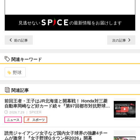
見逃せない
の最新情報をお届けします
前の記事
次の記事
関連キーワード
野球
関連記事
前回王者・王子はJR北海道と開幕戦！ Honda対三菱
自動車岡崎など好カード続々『第97回都市対抗野球…
2026.7.29 ｜ SPICER
ニュース
スポーツ
読売ジャイアンツ女子など国内女子球界の強豪4チー
ムが激突！『女子野球Gタウン杯2026』開幕