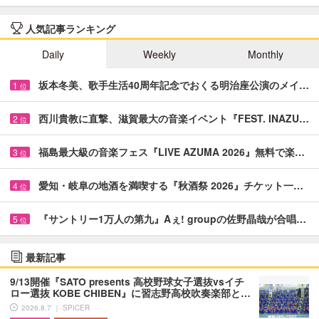
人気記事ランキング
Daily
Weekly
Monthly
坂本冬美、歌手生活40周年記念でおくる明治座公演のメイ…
1
位
西川貴教に直撃、滋賀最大の音楽イベント『FEST. INAZU…
2
位
福島最大級の音楽フェス『LIVE AZUMA 2026』無料で楽…
3
位
愛知・岐阜の地酒を満喫する『秋酒祭 2026』チケット一…
4
位
『サントリー1万人の第九』Aぇ! groupの佐野晶哉が合唱…
5
位
最新記事
9/13開催『SATO presents 高校野球女子選抜vsイチ
ロー選抜 KOBE CHIBEN』に習志野高校吹奏楽部と…
2026.8.7 ｜ SPICER