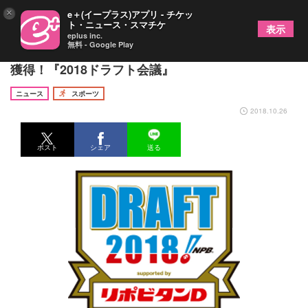
×
e＋(イープラス)アプリ - チケッ
ト・ニュース・スマチケ
表示
eplus inc.
無料 - Google Play
根尾昴は中日、藤原はロッテ、小園は広島が交渉権
獲得！『2018ドラフト会議』
ニュース
スポーツ
2018.10.26
ポスト
シェア
送る