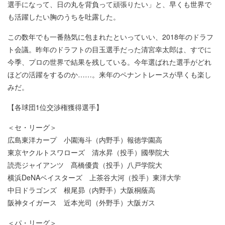
選手になって、日の丸を背負って頑張りたい」と、早くも世界で
も活躍したい胸のうちを吐露した。
この数年でも一番熱気に包まれたといっていい、2018年のドラフ
ト会議。昨年のドラフトの目玉選手だった清宮幸太郎は、すでに
今季、プロの世界で結果を残している。今年選ばれた選手がどれ
ほどの活躍をするのか……。来年のペナントレースが早くも楽し
みだ。
【各球団1位交渉権獲得選手】
＜セ・リーグ＞
広島東洋カープ 小園海斗（内野手）報徳学園高
東京ヤクルトスワローズ 清水昇（投手）國學院大
読売ジャイアンツ 髙橋優貴（投手）八戸学院大
横浜DeNAベイスターズ 上茶谷大河（投手）東洋大学
中日ドラゴンズ 根尾昴（内野手）大阪桐蔭高
阪神タイガース 近本光司（外野手）大阪ガス
＜パ・リーグ＞