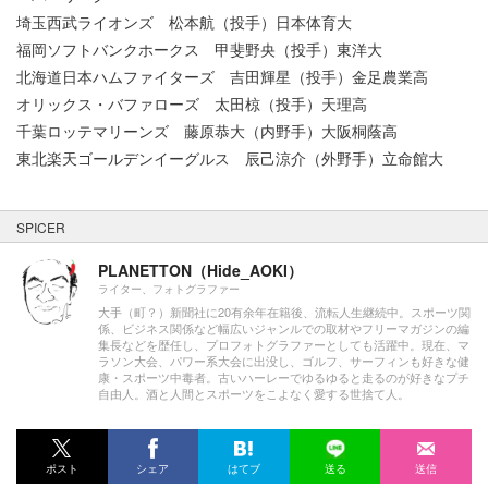
埼玉西武ライオンズ 松本航（投手）日本体育大
福岡ソフトバンクホークス 甲斐野央（投手）東洋大
北海道日本ハムファイターズ 吉田輝星（投手）金足農業高
オリックス・バファローズ 太田椋（投手）天理高
千葉ロッテマリーンズ 藤原恭大（内野手）大阪桐蔭高
東北楽天ゴールデンイーグルス 辰己涼介（外野手）立命館大
SPICER
PLANETTON（Hide_AOKI）
ライター、フォトグラファー
大手（町？）新聞社に20有余年在籍後、流転人生継続中。スポーツ関
係、ビジネス関係など幅広いジャンルでの取材やフリーマガジンの編
集長などを歴任し、プロフォトグラファーとしても活躍中。現在、マ
ラソン大会、パワー系大会に出没し、ゴルフ、サーフィンも好きな健
康・スポーツ中毒者。古いハーレーでゆるゆると走るのが好きなプチ
自由人。酒と人間とスポーツをこよなく愛する世捨て人。
ポスト
シェア
はてブ
送る
送信