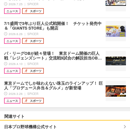
2026.7.25 ｜ SPICER
ニュース
スポーツ
7/1盛岡で3年ぶり巨人公式戦開催！ チケット発売中
＆「GIANTS STORE」も開店
2026.6.26 ｜ SPICER
ニュース
スポーツ
パ・リーグOBが続々登場！ 東京ドーム開催の巨人
戦「レジェンズシート」交流戦9試合の解説担当OB…
2026.4.10 ｜ SPICER
ニュース
スポーツ
東京ドームでしか味わえない珠玉のラインアップ！ 巨
人「プロデュース弁当＆グルメ」が新登場
2026.3.26 ｜ SPICER
ニュース
スポーツ
関連サイト
日本プロ野球機構公式サイト