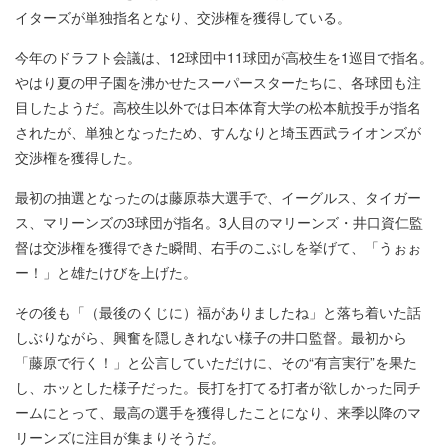
イターズが単独指名となり、交渉権を獲得している。
今年のドラフト会議は、12球団中11球団が高校生を1巡目で指名。
やはり夏の甲子園を沸かせたスーパースターたちに、各球団も注
目したようだ。高校生以外では日本体育大学の松本航投手が指名
されたが、単独となったため、すんなりと埼玉西武ライオンズが
交渉権を獲得した。
最初の抽選となったのは藤原恭大選手で、イーグルス、タイガー
ス、マリーンズの3球団が指名。3人目のマリーンズ・井口資仁監
督は交渉権を獲得できた瞬間、右手のこぶしを挙げて、「うぉぉ
ー！」と雄たけびを上げた。
その後も「（最後のくじに）福がありましたね」と落ち着いた話
しぶりながら、興奮を隠しきれない様子の井口監督。最初から
「藤原で行く！」と公言していただけに、その“有言実行”を果た
し、ホッとした様子だった。長打を打てる打者が欲しかった同チ
ームにとって、最高の選手を獲得したことになり、来季以降のマ
リーンズに注目が集まりそうだ。