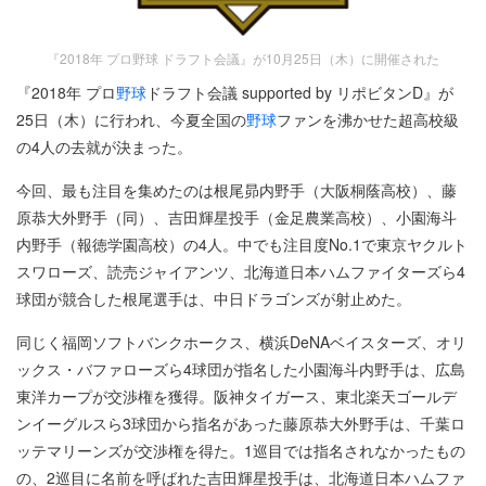
『2018年 プロ野球 ドラフト会議』が10月25日（木）に開催された
『2018年 プロ
野球
ドラフト会議 supported by リポビタンD』が
25日（木）に行われ、今夏全国の
野球
ファンを沸かせた超高校級
の4人の去就が決まった。
今回、最も注目を集めたのは根尾昴内野手（大阪桐蔭高校）、藤
原恭大外野手（同）、吉田輝星投手（金足農業高校）、小園海斗
内野手（報徳学園高校）の4人。中でも注目度No.1で東京ヤクルト
スワローズ、読売ジャイアンツ、北海道日本ハムファイターズら4
球団が競合した根尾選手は、中日ドラゴンズが射止めた。
同じく福岡ソフトバンクホークス、横浜DeNAベイスターズ、オリ
ックス・バファローズら4球団が指名した小園海斗内野手は、広島
東洋カープが交渉権を獲得。阪神タイガース、東北楽天ゴールデ
ンイーグルスら3球団から指名があった藤原恭大外野手は、千葉ロ
ッテマリーンズが交渉権を得た。1巡目では指名されなかったもの
の、2巡目に名前を呼ばれた吉田輝星投手は、北海道日本ハムファ