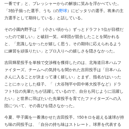
一番です」と、プレッシャーからの解放に笑みを浮かべていた。
「3拍子揃った選手、うち（の
野球
）にピッタリの選手。将来の主
力選手として期待している」と話している。
その小園内野手は「（小さい頃から）ずっとドラフト1位が目標だ
ったので嬉しい」と破顔一笑。4球団が競合したことを聞かれる
と、「意識しなかったが嬉しく思う。その期待に応えられるよう
に練習を頑張りたい」とプロ入りへの嬉しさを隠さなかった。
吉田輝星投手を単独で交渉権を獲得したのは、北海道日本ハムフ
ァイターズ。チームへの気持ちを聞かれた吉田投手は「日本ハム
さんに入ることが決まって凄く嬉しい」とまず、指名がはいった
ことにホッとした様子。「（大谷翔平や田中将大投手など）ドラ
フト1位の先輩たちが活躍しているので、自分も同じように活躍し
たい」と世界に羽ばたいた先輩投手を育てたファイターズへの入
団について、その喜びを隠さなかった。
今夏、甲子園を一番沸かせた吉田投手。150キロを超える速球が持
ち味の同投手は、「自分の持ち味はストレート。球界を代表する