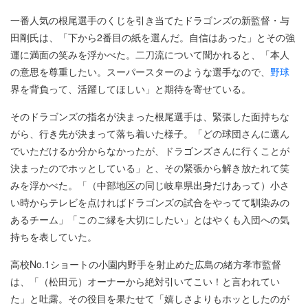
一番人気の根尾選手のくじを引き当てたドラゴンズの新監督・与
田剛氏は、「下から2番目の紙を選んだ。自信はあった」とその強
運に満面の笑みを浮かべた。二刀流について聞かれると、「本人
の意思を尊重したい。スーパースターのような選手なので、
野球
界を背負って、活躍してほしい」と期待を寄せている。
そのドラゴンズの指名が決まった根尾選手は、緊張した面持ちな
がら、行き先が決まって落ち着いた様子。「どの球団さんに選ん
でいただけるか分からなかったが、ドラゴンズさんに行くことが
決まったのでホッとしている」と、その緊張から解き放たれて笑
みを浮かべた。「（中部地区の同じ岐阜県出身だけあって）小さ
い時からテレビを点ければドラゴンズの試合をやってて馴染みの
あるチーム」「このご縁を大切にしたい」とはやくも入団への気
持ちを表していた。
高校No.1ショートの小園内野手を射止めた広島の緒方孝市監督
は、「（松田元）オーナーから絶対引いてこい！と言われてい
た」と吐露。その役目を果たせて「嬉しさよりもホッとしたのが