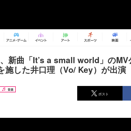
u、新曲「It’s a small world」の
施した井口理（Vo/ Key）が出演
音楽
ポスト