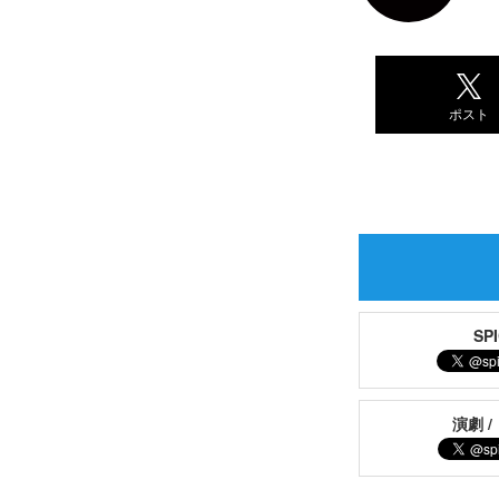
ポスト
S
演劇 /