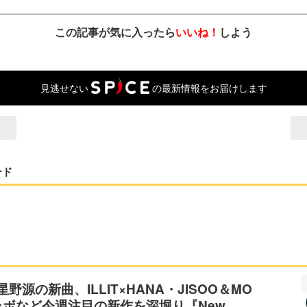
この記事が気に入ったら
いいね！
しよう
見逃せない
の最新情報をお届けします
ード
、星野源の新曲、ILLIT×HANA・JISOO＆MO
ラボなど今週注目の新作を深堀り『New…