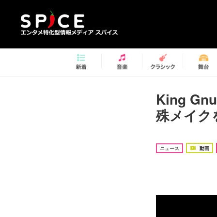
King Gn
殊メイクを
ニュース
動画