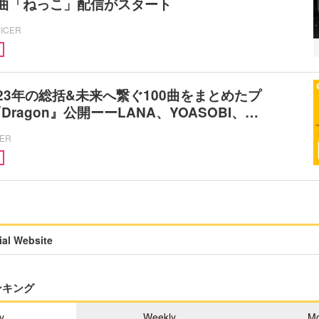
曲「ねっこ」配信がスタート
PICER
が2023年の総括&未来へ繋ぐ100曲をまとめたプ
ragon』公開ーーLANA、YOASOBI、…
CER
al Website
ンキング
y
Weekly
Mo