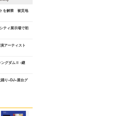
ィストを解禁 被災地
シティ展示場で初
の出演アーティスト
ングダムⅡ -継
盆踊り×DJ×屋台グ