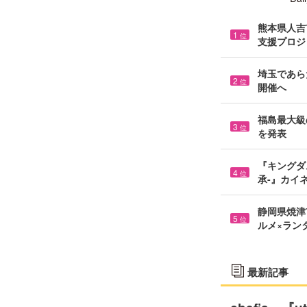
熊本県人吉市
1
位
支援プロジ
埼玉であら
2
位
開催へ
福島最大級の
3
位
を発表
『キングダ
4
位
承-』カイ
静岡県焼津市
5
位
ルメ×ラン
最新記事