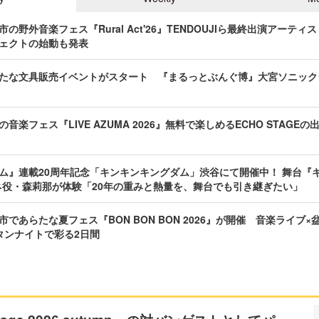
の野外音楽フェス『Rural Act'26』TENDOUJIら最終出演アーテ
ェクトの始動も発表
たな文具販売イベントがスタート 『まるっとぶんぐ博』大宮ソニック
音楽フェス『LIVE AZUMA 2026』無料で楽しめるECHO STAGE
ム』連載20周年記念「キンキンキングダム」渋谷にて開催中！ 舞台『キ
ネ役・森莉那が体験「20年の重みと熱量を、舞台でも引き継ぎたい」
であらたな夏フェス『BON BON BON 2026』が開催 音楽ライブ×
タンナイトで彩る2日間