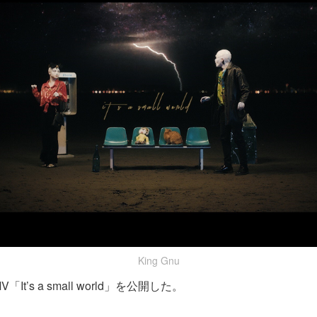
King Gnu
「It’s a small world」を公開した。