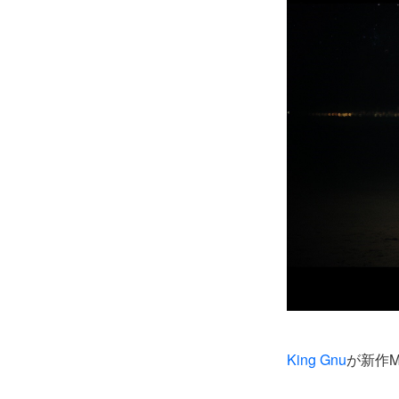
King Gnu
が新作MV