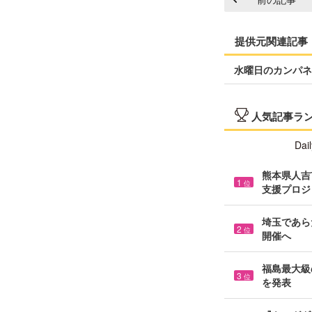
提供元関連記事
水曜日のカンパネラ
人気記事ラ
Dail
熊本県人吉市
1
位
支援プロジ
埼玉であら
2
位
開催へ
福島最大級の
3
位
を発表