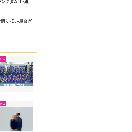
ングダムⅡ -継
盆踊り×DJ×屋台グ
NEW
NEW