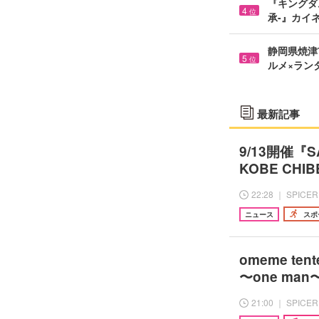
『キングダ
4
位
承-』カイ
静岡県焼津市
5
位
ルメ×ラン
最新記事
9/13開催『
KOBE C
22:28 ｜ SPICER
ニュース
スポ
omeme te
〜one ma
21:00 ｜ SPICER