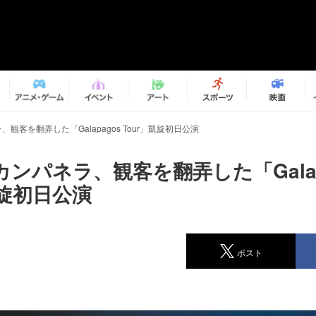
観客を翻弄した「Galapagos Tour」凱旋初日公演
ンパネラ、観客を翻弄した「Galap
凱旋初日公演
ポスト