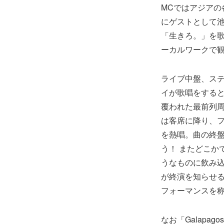
MCではアジア
にゲストとして池貝
「生きろ。」を
ーカルワークで
ライブ中盤、ス
イが歌唱をする
覆われた最前列
は客席に降り、フ
を熱唱。曲の終
う！ またどこか
うなものに飲み込
が終演を知らせ
フォーマンスを
なお「Galapa