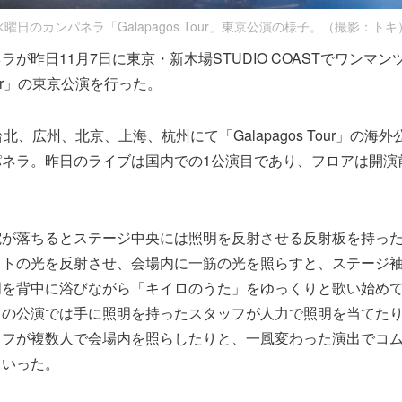
水曜日のカンパネラ「Galapagos Tour」東京公演の様子。（撮影：トキ
が昨日11月7日に東京・新木場STUDIO COASTでワンマン
 Tour」の東京公演を行った。
北、広州、北京、上海、杭州にて「Galapagos Tour」の海
パネラ。昨日のライブは国内での1公演目であり、フロアは開演
電が落ちるとステージ中央には照明を反射させる反射板を持っ
イトの光を反射させ、会場内に一筋の光を照らすと、ステージ
明を背中に浴びながら「キイロのうた」をゆっくりと歌い始め
日の公演では手に照明を持ったスタッフが人力で照明を当てた
ッフが複数人で会場内を照らしたりと、一風変わった演出でコ
ていった。