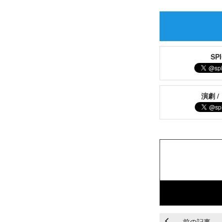
S
演劇 /
前の記事