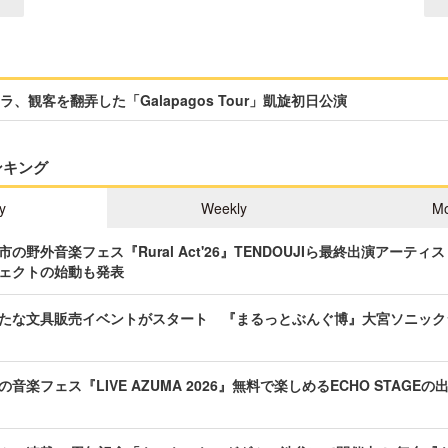
、観客を翻弄した「Galapagos Tour」凱旋初日公演
ンキング
y
Weekly
Mo
の野外音楽フェス『Rural Act'26』TENDOUJIら最終出演アーテ
ェクトの始動も発表
たな文具販売イベントがスタート 『まるっとぶんぐ博』大宮ソニック
音楽フェス『LIVE AZUMA 2026』無料で楽しめるECHO STAGE