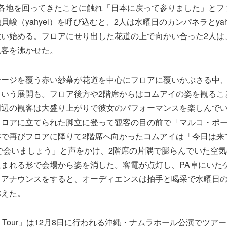
の各地を回ってきたことに触れ「日本に戻って参りました」とフ
峻（yahyel）を呼び込むと、2人は水曜日のカンパネラとyah
歌い始める。フロアにせり出した花道の上で向かい合った2人は
観客を沸かせた。
テージを覆う赤い紗幕が花道を中心にフロアに覆いかぶさる中
という展開も。フロア後方や2階席からはコムアイの姿を観るこ
周辺の観客は大盛り上がりで彼女のパフォーマンスを楽しんで
ロアに立てられた脚立に登って観客の目の前で「マルコ・ポーロ
盤で再びフロアに降りて2階席へ向かったコムアイは「今日は来
で会いましょう」と声をかけ、2階席の片隅で膨らんでいた空
まれる形で会場から姿を消した。客電が点灯し、PA卓にいた
るアナウンスをすると、オーディエンスは拍手と喝采で水曜日
称えた。
gos Tour」は12月8日に行われる沖縄・ナムラホール公演でツ