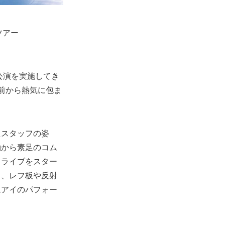
）
ツアー
外公演を実施してき
前から熱気に包ま
たスタッフの姿
袖から素足のコム
てライブをスター
り、レフ板や反射
ムアイのパフォー