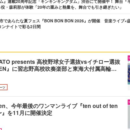
ム』連載20周年記念「キンキンキングダム」渋谷にて開催中！ 舞台『キ
ネ役・森莉那が体験「20年の重みと熱量を、舞台でも引き継ぎたい」
であらたな夏フェス『BON BON BON 2026』が開催 音楽ライブ×
タンナイトで彩る2日間
SATO presents 高校野球女子選抜vsイチロー選抜
HIBEN』に習志野高校吹奏楽部と東海大付属高輪…
ーツ
nten、今年最後のワンマンライブ『ten out of ten
n〜』を11月に開催決定