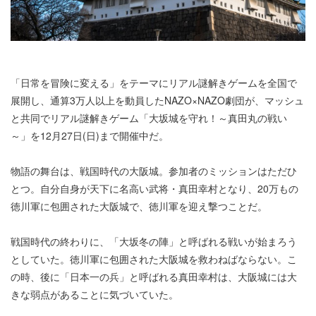
「日常を冒険に変える」をテーマにリアル謎解きゲームを全国で
展開し、通算3万人以上を動員したNAZO×NAZO劇団が、マッシュ
と共同でリアル謎解きゲーム「大坂城を守れ！～真田丸の戦い
～」を12月27日(日)まで開催中だ。
物語の舞台は、戦国時代の大阪城。参加者のミッションはただひ
とつ。自分自身が天下に名高い武将・真田幸村となり、20万もの
徳川軍に包囲された大阪城で、徳川軍を迎え撃つことだ。
戦国時代の終わりに、「大坂冬の陣」と呼ばれる戦いが始まろう
としていた。徳川軍に包囲された大阪城を救わねばならない。こ
の時、後に「日本一の兵」と呼ばれる真田幸村は、大阪城には大
きな弱点があることに気づいていた。