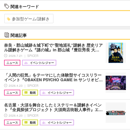
関連キーワード
参加型ゲーム/謎解き
関連記事
奈良・郡山城跡＆城下町で“聖地巡礼”謎解き 歴史リア
ル謎解きゲーム『謎の城』in 郡山城『豊⾂秀長 大…
2026.7.21 ｜ SPICER
ニュース
イベント/レジャー
「人間の狂気」をテーマにした体験型サイコスリラー
イベント『OBAKEN PSYCHO GAME in サンリオピ…
2026.4.23 ｜ SPICER
ニュース
動画
イベント/レジャー
名古屋・大須を舞台としたミステリー＆謎解きイベン
ト『全員探偵プロジェクト 大須商店街殺人事件』エ…
2026.4.20 ｜ SPICER
ニュース
動画
イベント/レジャー