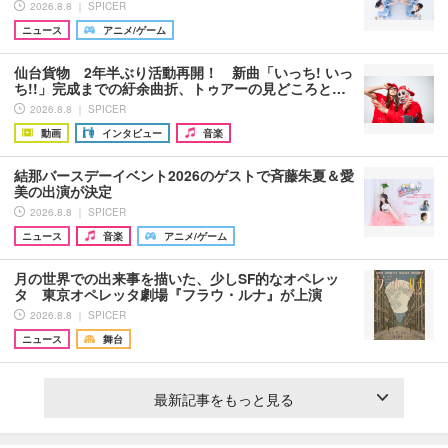
2026.8.8 ｜ SPICER
ニュース
アニメ/ゲーム
仙台貨物 2年半ぶり活動再開！ 新曲「いっち! いっ
ち!!」完成までの紆余曲折、トゥアーの見どころと…
2026.8.8 ｜ SPICER
動画
インタビュー
音楽
結那バースデーイベント2026のゲストで斉藤朱夏＆愛
美の出演が決定
2026.8.8 ｜ SPICER
ニュース
音楽
アニメ/ゲーム
月の世界での出来事を描いた、少しSF的なオペレッ
タ 東京オペレッタ劇場『フラウ・ルナ』が上演
2026.8.8 ｜ SPICER
ニュース
舞台
最新記事をもっと見る