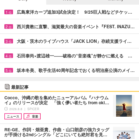
広島東洋カープ追加3試合決定！ 9/25巨人戦などチケッ…
1
位
西川貴教に直撃、滋賀最大の音楽イベント『FEST. INAZU…
2
位
大阪・茨木のライブハウス「JACK LION」存続支援ライ…
3
位
石田泰尚×渡辺雄一――破格の“音楽魂”が静かに燃える …
4
位
坂本冬美、歌手生活40周年記念でおくる明治座公演のメイ…
5
位
最新記事
Cocco、沖縄の歌を集めたニューアルバム『ハナウム
イ』のリリースが決定 「強く儚い者たち from oki…
2026.8.8 ｜ SPICER
ニュース
音楽
RE-GE、作詞・畑亜貴、作曲・山口朗彦の強力タッグ
が手掛ける2ndシングル「どこにいても絶対君を見…