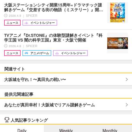
大阪ステーションシティ開業15周年×ドラマチック謎
解きゲーム『交差する街の物語（ミステリー）』開…
2026.4.9 ｜ SPICER
ニュース
イベント/レジャー
TVアニメ『Dr.STONE』の体験型謎解きイベント『科
学王国 VS 闇の科学王国』東京・大阪で開催
2026.4.8 ｜ SPICER
ニュース
アニメ/ゲーム
イベント/レジャー
関連サイト
大坂城を守れ！〜真田丸の戦い〜
提供元関連記事
あなたが真田幸村！大阪城でリアル謎解きゲーム
人気記事ランキング
Daily
Weekly
Monthly