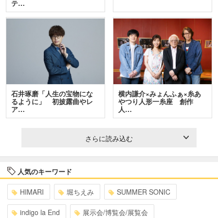
テ…
石井琢磨「人生の宝物にな
横内謙介×みょんふぁ×糸あ
るように」 初披露曲やレ
やつり人形一糸座 創作
ア…
人…
さらに読み込む
人気のキーワード
HIMARI
堀ちえみ
SUMMER SONIC
indigo la End
展示会/博覧会/展覧会