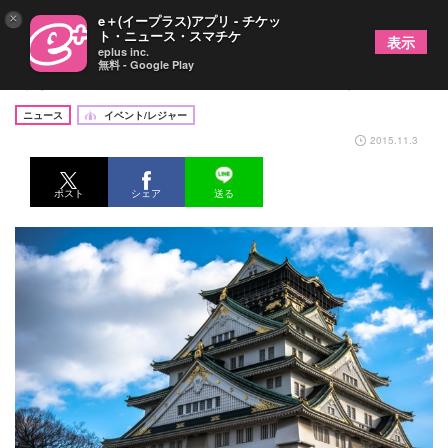
×
e＋(イープラス)アプリ - チケッ
ト・ニュース・スマチケ
表示
eplus inc.
無料 - Google Play
あなたが真田幸村！大阪城でリアル謎解きゲーム
ニュース
イベント/レジャー
2015.11.3
ポスト
シェア
送る