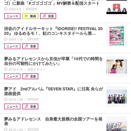
ゴ）に新曲「#ゴゴゴゴゴ 」MV解禁＆配信スタート
2020.5.5 ｜ SPICER
ニュース
動画
音楽
渋谷のアイドルサーキット『IDORISE!! FESTIVAL 20
20』 ゆるめるモ！、虹のコンキスタドールら第…
2020.1.10 ｜ SPICER
ニュース
音楽
夢みるアドレセンスから京佳が卒業「10代での時間を
自分の可能性にかけてみたい」
2019.4.13 ｜ 音楽ナタリー
ニュース
音楽
夢アド 2ndアルバム『SEVEN STAR』に日高 央らが
楽曲提供
2019.1.29 ｜ SPICER
ニュース
音楽
夢みるアドレセンス 自身最大規模の全国ツアーを発
表
2019.1.25 ｜ SPICER