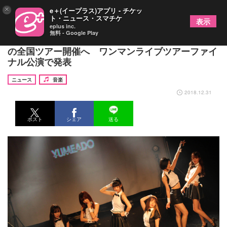
×
e＋(イープラス)アプリ - チケッ
ト・ニュース・スマチケ
表示
eplus inc.
無料 - Google Play
夢みるアドレセンス、2019年5月から史上最大規模
の全国ツアー開催へ ワンマンライブツアーファイ
ナル公演で発表
ニュース
音楽
2018.12.31
ポスト
シェア
送る