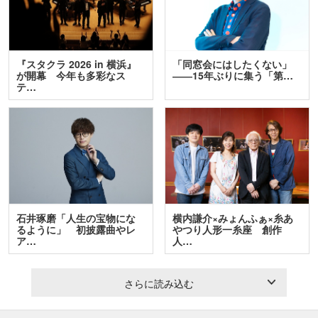
『スタクラ 2026 in 横浜』
「同窓会にはしたくない」
が開幕 今年も多彩なス
――15年ぶりに集う「第…
テ…
石井琢磨「人生の宝物にな
横内謙介×みょんふぁ×糸あ
るように」 初披露曲やレ
やつり人形一糸座 創作
ア…
人…
さらに読み込む