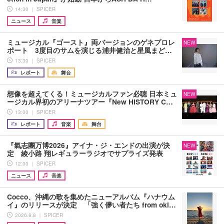
14:30 ｜ SPICER
ニュース
音楽
ミュージカル『ゴースト』両バージョンのゲネプロレ
NEW
ポート 3度目のサムを演じる浦井健治と星風まど…
13:30 ｜ SPICER
レポート
舞台
想像を超えてくる！ミュージカルファン必聴 日本ミュ
NEW
ージカル界初のアリーナツアー『New HISTORY C…
13:00 ｜ SPICER
レポート
音楽
舞台
『氣志團万博2026』アイナ・ジ・エンドの出演が決
NEW
定 綾小路 翔レギュラーラジオでサプライズ発表
12:00 ｜ SPICER
ニュース
音楽
Cocco、沖縄の歌を集めたニューアルバム『ハナウム
イ』のリリースが決定 「強く儚い者たち from oki…
2026.8.8 ｜ SPICER