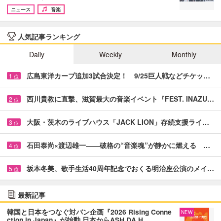
ニュース
音楽
人気記事ランキング
Daily
Weekly
Monthly
広島東洋カープ追加3試合決定！ 9/25巨人戦などチケッ…
1
位
西川貴教に直撃、滋賀最大の音楽イベント『FEST. INAZU…
2
位
大阪・茨木のライブハウス「JACK LION」存続支援ライ…
3
位
石田泰尚×渡辺雄一――破格の“音楽魂”が静かに燃える …
4
位
坂本冬美、歌手生活40周年記念でおくる明治座公演のメイ…
5
位
最新記事
韓国と日本をつなぐ対バン企画『2026 Rising Conne
NEW
ction in Japan』が始動 日本からASH DA H…