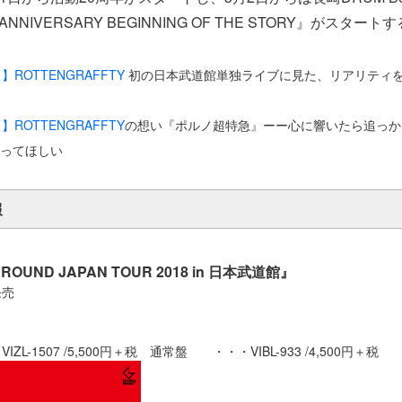
NNIVERSARY BEGINNING OF THE STORY』がスタート
ト】
ROTTENGRAFFTY
初の日本武道館単独ライブに見た、リアリティ
ト】
ROTTENGRAFFTY
の想い『ポルノ超特急』ーー心に響いたら追っか
ってほしい
報
AROUND JAPAN TOUR 2018 in 日本武道館』
発売
ZL-1507 /5,500円＋税 通常盤 ・・・VIBL-933 /4,500円＋税