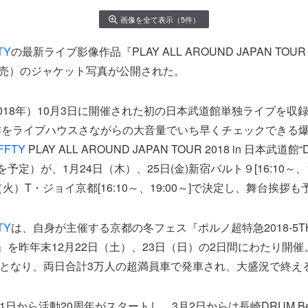
画像を全て表示（5件）
TY
の最新ライブ影像作品『PLAY ALL AROUND JAPAN TOUR 
発売）のジャケット写真が公開された。
018年）10月3日に開催された初の日本武道館単独ライブを収
作をライブハウスさながらの大音量でいち早くチェックできる
FFTY
PLAY ALL AROUND JAPAN TOUR 2018 in 日本武道
定）が、1月24日（木）、25日(金)新宿バルト９[16:10～、19
火）T・ジョイ京都[16:10～、19:00～]で決定し、舞台挨拶
TY
は、自身が主催する京都の冬フェス『ポルノ超特急2018-5T
RY-』を昨年末12月22日（土）、23日（日）の2日間にわたり開
となり、両日合計3万人の超満員車で発車され、大盛況で終え
月1日から活動20周年がスタートし、3月2日からは長崎DRUM B