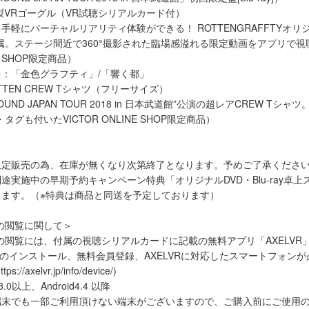
製VRゴーグル（VR試聴シリアルカード付）
手軽にバーチャルリアリティ体験ができる！ ROTTENGRAFFTYオリ
属。ステージ間近で360°撮影された臨場感溢れる限定動画をアプリで視
NE SHOP限定商品）
：「金色グラフティ」/「響く都」
TEN CREW Tシャツ（フリーサイズ）
AROUND JAPAN TOUR 2018 in 日本武道館”公演の超レアCREW Tシャツ
ロゴ・タグも付いたVICTOR ONLINE SHOP限定商品）
ー
限定販売の為、在庫が無くなり次第終了となります。予めご了承くださ
途実施中の早期予約キャンペーン特典「オリジナルDVD・Blu-ray卓
します。（※特典は商品と同送を予定しております）
の閲覧に関して＞
の閲覧には、付属の視聴シリアルカードに記載の無料アプリ「AXELVR
xelvr.jp/)のインストール、無料会員登録、AXELVRに対応したスマートフ
/axelvr.jp/info/device/)
0以上、Android4.4 以降
端末でも一部ご利用頂けない端末がございますので、ご購入前にご使用