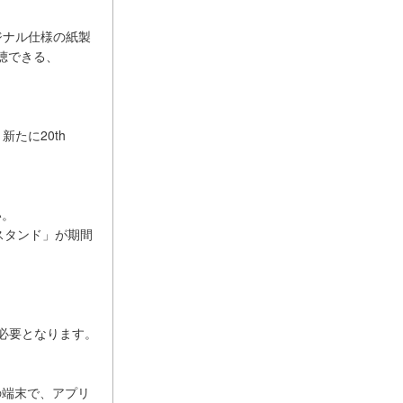
ジナル仕様の紙製
聴できる、
。新たに20th
い。
上スタンド」が期間
」
ォンが必要となります。
の端末で、アプリ