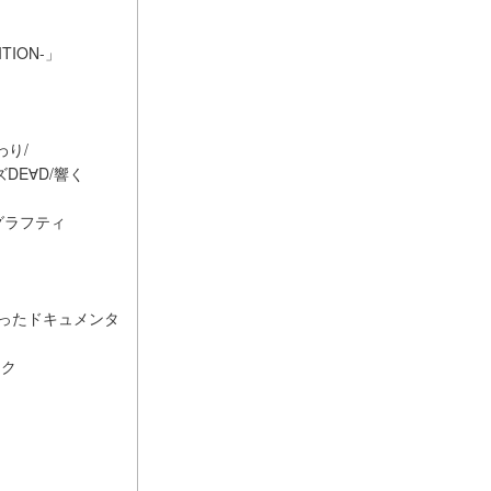
ITION-」
わり/
イズDE∀D/響く
金色グラフティ
をおったドキュメンタ
ック