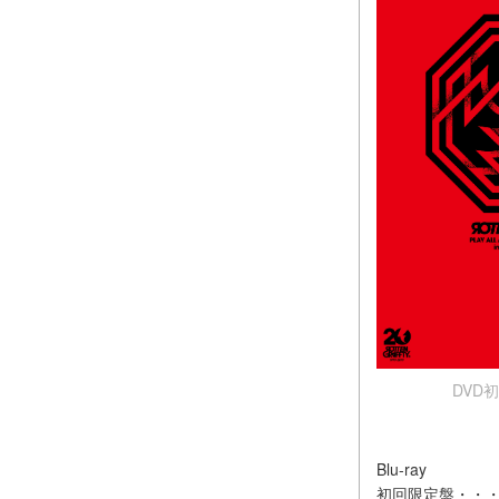
DVD初
Blu-ray
初回限定盤・・・VI