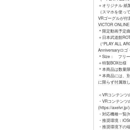
＋オリジナル 紙
（スマホを使って
VRゴーグルが付
VICTOR ONLI
＊限定動画予定曲
＋日本武道館ROT
（“PLAY ALL 
Anniversary
＊Size： フリ
＋特製BOX仕様
＊本商品は数量
＊本商品には、別
に限らず付属致
＜VRコンテンツ
・VRコンテンツ
(https://a
・対応機種一覧(https:/
・推奨環境：iOS8.
・推奨環境下の