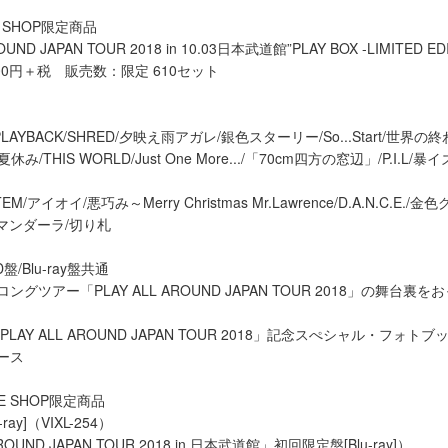
NE SHOP限定商品
OUND JAPAN TOUR 2018 in 10.03日本武道館”PLAY BOX -LIMITED ED
0,600円＋税 販売数：限定 610セット
u-/PLAYBACK/SHRED/夕映え雨アガレ/銀色スターリー/So...Start/世界の終
み/THIS WORLD/Just One More.../「70cm四方の窓辺」/P.I.L/暴
M/アイオイ/悪巧み～Merry Christmas Mr.Lawrence/D.A.N.C.E./
r.../マンダーラ/切り札
/Blu-ray盤共通
グツアー「PLAY ALL AROUND JAPAN TOUR 2018」の舞台裏
LAY ALL AROUND JAPAN TOUR 2018」記念スぺシャル・フォトブ
ース
INE SHOP限定商品
ay]（VIXL-254）
ROUND JAPAN TOUR 2018 in 日本武道館」初回限定盤[Blu-ray]）