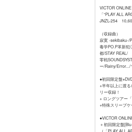
VICTOR ONLI
「“PLAY ALL AR
JNZL-254 1
（収録曲）
寂寞 -sekibak
毒学PO.P革新犯/夏休
都/STAY REAL/
零戦SOUNDSYSTE
ー/Rainy/Erro
●初回限定盤※DVD盤
+半年以上に渡るロン
リー収録！
+ ロングツアー「P
+特殊スリーブケ
●VICTOR ONL
＋初回限定盤[Blu-r
（「PLAY ALL A