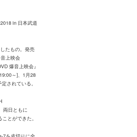
2018 in 日本武道
録したもの。発売
爆音上映会
館“DVD 爆音上映会』
:00～]、1月28
も予定されている。
H
催。両日ともに
ることができた。
e-7を皮切りに全