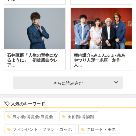
石井琢磨「人生の宝物にな
横内謙介×みょんふぁ×糸あ
るように」 初披露曲やレ
やつり人形一糸座 創作
ア…
人…
さらに読み込む
人気のキーワード
展示会/博覧会/展覧会
美術館/博物館
フィンセント・ファン・ゴッホ
クロード・モネ