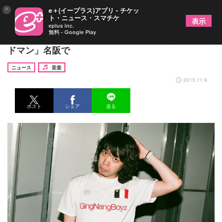
×
e＋(イープラス)アプリ - チケッ
ト・ニュース・スマチケ
表示
eplus inc.
無料 - Google Play
銀杏BOYZ×KING BROTHERS激突「となりのバン
ドマン」名阪で
ニュース
音楽
2015.11.9
ポスト
シェア
送る