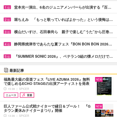
堂本光一演出、6名のジュニアメンバーらが出演する『百…
1
位
堀ちえみ 「もっと歌っていればよかった」という後悔は…
2
位
横山だいすけ、石田泰尚ら 親子で楽しむ”うた”から圧巻…
3
位
静岡県焼津市であらたな夏フェス『BON BON BON 2026…
4
位
『SUMMER SONIC 2026』、ベテラン3組の懐メロだけで…
5
位
最新記事
福島最大級の音楽フェス『LIVE AZUMA 2026』無料
NEW
で楽しめるECHO STAGEの出演アーティストを発表
15:38 ｜ SPICER
ニュース
音楽
巨人ファーム公式戦ナイターで縁日＆プール！ 『G
NEW
タウン夏休みナイターまつり』開催
13:36 ｜ SPICER