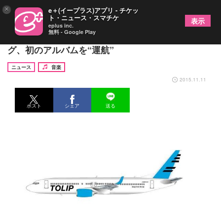
×
e＋(イープラス)アプリ - チケッ
ト・ニュース・スマチケ
表示
eplus inc.
無料 - Google Play
現役パイロット5人組バンドが残響レコードとタッ
グ、初のアルバムを“運航”
ニュース
音楽
2015.11.11
ポスト
シェア
送る