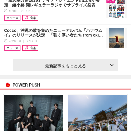
『氣志團万博2026』アイナ・ジ・エンドの出演が決
NEW
定 綾小路 翔レギュラーラジオでサプライズ発表
12:00 ｜ SPICER
ニュース
音楽
Cocco、沖縄の歌を集めたニューアルバム『ハナウム
イ』のリリースが決定 「強く儚い者たち from oki…
2026.8.8 ｜ SPICER
ニュース
音楽
最新記事をもっと見る
POWER PUSH