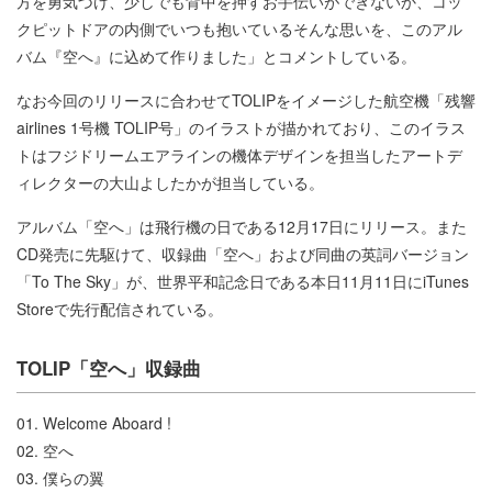
方を勇気づけ、少しでも背中を押すお手伝いができないか、コッ
クピットドアの内側でいつも抱いているそんな思いを、このアル
バム『空へ』に込めて作りました」とコメントしている。
なお今回のリリースに合わせてTOLIPをイメージした航空機「残響
airlines 1号機 TOLIP号」のイラストが描かれており、このイラス
トはフジドリームエアラインの機体デザインを担当したアートデ
ィレクターの大山よしたかが担当している。
アルバム「空へ」は飛行機の日である12月17日にリリース。また
CD発売に先駆けて、収録曲「空へ」および同曲の英詞バージョン
「To The Sky」が、世界平和記念日である本日11月11日にiTunes
Storeで先行配信されている。
TOLIP「空へ」収録曲
01. Welcome Aboard !
02. 空へ
03. 僕らの翼