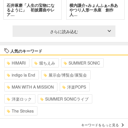
石井琢磨「人生の宝物にな
横内謙介×みょんふぁ×糸あ
るように」 初披露曲やレ
やつり人形一糸座 創作
ア…
人…
さらに読み込む
人気のキーワード
HIMARI
堀ちえみ
SUMMER SONIC
indigo la End
展示会/博覧会/展覧会
MAN WITH A MISSION
洋楽POPS
洋楽ロック
SUMMER SONICライブ
The Strokes
キーワードをもっと見る