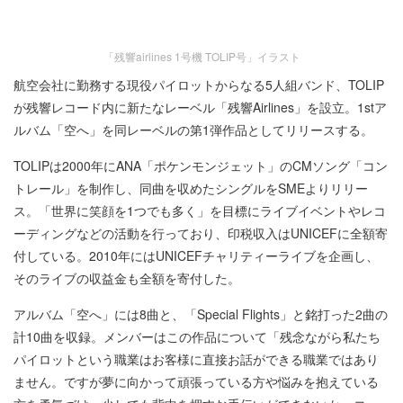
「残響airlines 1号機 TOLIP号」イラスト
航空会社に勤務する現役パイロットからなる5人組バンド、TOLIP
が残響レコード内に新たなレーベル「残響Airlines」を設立。1stア
ルバム「空へ」を同レーベルの第1弾作品としてリリースする。
TOLIPは2000年にANA「ポケンモンジェット」のCMソング「コン
トレール」を制作し、同曲を収めたシングルをSMEよりリリー
ス。「世界に笑顔を1つでも多く」を目標にライブイベントやレコ
ーディングなどの活動を行っており、印税収入はUNICEFに全額寄
付している。2010年にはUNICEFチャリティーライブを企画し、
そのライブの収益金も全額を寄付した。
アルバム「空へ」には8曲と、「Special Flights」と銘打った2曲の
計10曲を収録。メンバーはこの作品について「残念ながら私たち
パイロットという職業はお客様に直接お話ができる職業ではあり
ません。ですが夢に向かって頑張っている方や悩みを抱えている