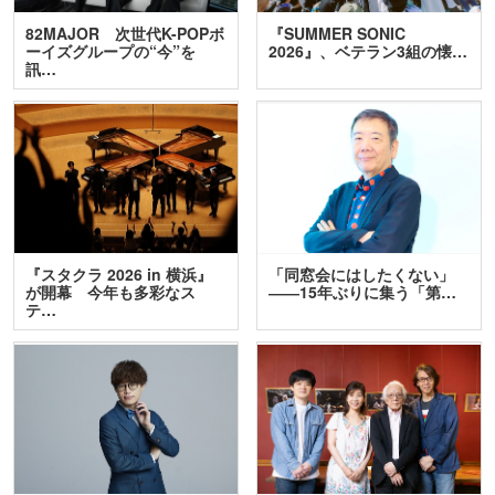
82MAJOR 次世代K-POPボ
『SUMMER SONIC
ーイズグループの“今”を
2026』、ベテラン3組の懐…
訊…
『スタクラ 2026 in 横浜』
「同窓会にはしたくない」
が開幕 今年も多彩なス
――15年ぶりに集う「第…
テ…