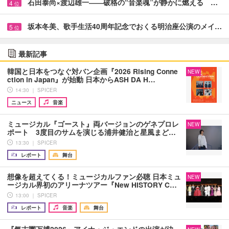
石田泰尚×渡辺雄一――破格の“音楽魂”が静かに燃える …
4
位
坂本冬美、歌手生活40周年記念でおくる明治座公演のメイ…
5
位
最新記事
韓国と日本をつなぐ対バン企画『2026 Rising Conne
NEW
ction in Japan』が始動 日本からASH DA H…
14:30 ｜ SPICER
ニュース
音楽
ミュージカル『ゴースト』両バージョンのゲネプロレ
NEW
ポート 3度目のサムを演じる浦井健治と星風まど…
13:30 ｜ SPICER
レポート
舞台
想像を超えてくる！ミュージカルファン必聴 日本ミュ
NEW
ージカル界初のアリーナツアー『New HISTORY C…
13:00 ｜ SPICER
レポート
音楽
舞台