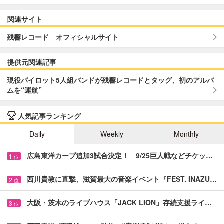
関連サイト
残響レコード オフィシャルサイト
提供元関連記事
現役パイロット5人組バンドが残響レコードとタッグ、初のアルバ
ムを“運航”
人気記事ランキング
Daily
Weekly
Monthly
広島東洋カープ追加3試合決定！ 9/25巨人戦などチケッ…
1
位
西川貴教に直撃、滋賀最大の音楽イベント『FEST. INAZU…
2
位
大阪・茨木のライブハウス「JACK LION」存続支援ライ…
3
位