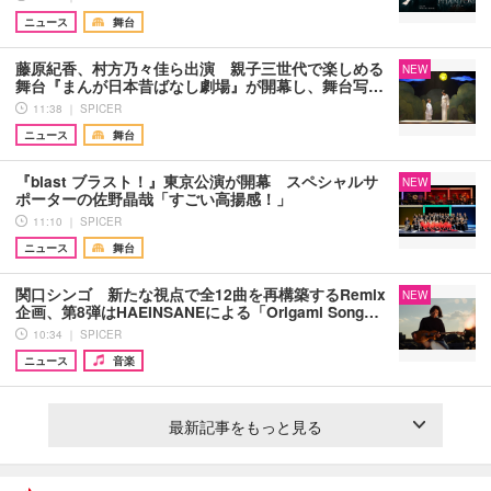
ニュース
舞台
藤原紀香、村方乃々佳ら出演 親子三世代で楽しめる
NEW
舞台『まんが日本昔ばなし劇場』が開幕し、舞台写…
11:38 ｜ SPICER
ニュース
舞台
『blast ブラスト！』東京公演が開幕 スペシャルサ
NEW
ポーターの佐野晶哉「すごい高揚感！」
11:10 ｜ SPICER
ニュース
舞台
関口シンゴ 新たな視点で全12曲を再構築するRemix
NEW
企画、第8弾はHAEINSANEによる「Origami Song…
10:34 ｜ SPICER
ニュース
音楽
最新記事をもっと見る