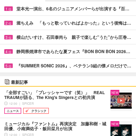
堂本光一演出、6名のジュニアメンバーらが出演する『百…
1
位
堀ちえみ 「もっと歌っていればよかった」という後悔は…
2
位
横山だいすけ、石田泰尚ら 親子で楽しむ”うた”から圧巻…
3
位
静岡県焼津市であらたな夏フェス『BON BON BON 2026…
4
位
『SUMMER SONIC 2026』、ベテラン3組の懐メロだけで…
5
位
最新記事
「全部すごい」「プレッシャーです（笑）」 REAL
NEW
TRAUMが語る、The King's Singersとの初共演
12:00 ｜ SPICER
ニュース
クラシック
ミュージカル『ファントム』再演決定 加藤和樹・城
NEW
田優、小南満佑子・飯田栞月が出演
12:00 ｜ SPICER