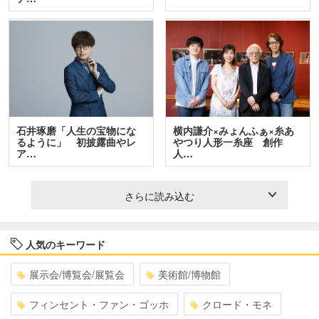
石井琢磨「人生の宝物にな
横内謙介×みょんふぁ×糸あ
るように」 初披露曲やレ
やつり人形一糸座 創作
ア…
人…
さらに読み込む
人気のキーワード
展示会/博覧会/展覧会
美術館/博物館
フィンセント・ファン・ゴッホ
クロード・モネ