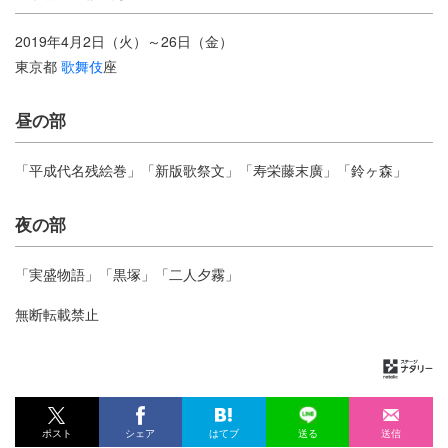
2019年4月2日（火）～26日（金）
東京都
歌舞伎
座
昼の部
「平成代名残絵巻」「新版歌祭文」「寿栄藤末廣」「鈴ヶ森」
夜の部
「実盛物語」「黒塚」「二人夕霧」
無断転載禁止
ポスト
シェア
はてブ
送る
送信