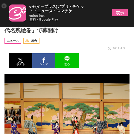
×
e＋(イープラス)アプリ - チケッ
ト・ニュース・スマチケ
表示
eplus inc.
無料 - Google Play
平成最後の大歌舞伎、新たな元号を祝う新作「平成
代名残絵巻」で幕開け
ニュース
舞台
2019.4.3
ポスト
シェア
送る