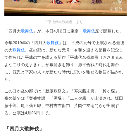
「平成代名残絵巻」より。
「四月大
歌舞伎
」が、本日4月2日に東京・
歌舞伎
座で開幕した。
今年2019年の「四月大
歌舞伎
」は、平成の元号で上演される最後
の大
歌舞伎
。昼の部は、新たな元号・令和を迎える節目を記念し
て作られた平成の世を讃える新作「平成代名残絵巻（おさまるみ
よなごりのえまき）」が幕開きを飾り、源平合戦の時代を舞台
に、源氏と平家の人々が新たな時代に思いを馳せる物語が描かれ
た。
このほか昼の部では「新版歌祭文」「寿栄藤末廣」「鈴ヶ森」、
夜の部では「実盛物語」「黒塚」「二人夕霧」が上演され、坂田
藤十郎、尾上菊五郎、中村吉右衛門、片岡仁左衛門らが出演す
る。公演は4月26日まで。
「四月大歌舞伎」