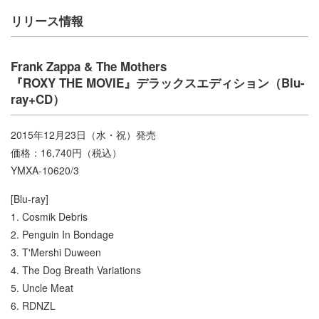
リリース情報
Frank Zappa & The Mothers
『ROXY THE MOVIE』デラックスエディション（Blu-
ray+CD）
2015年12月23日（水・祝）発売
価格：16,740円（税込）
YMXA-10620/3
[Blu-ray]
1. Cosmik Debris
2. Penguin In Bondage
3. T'Mershi Duween
4. The Dog Breath Variations
5. Uncle Meat
6. RDNZL