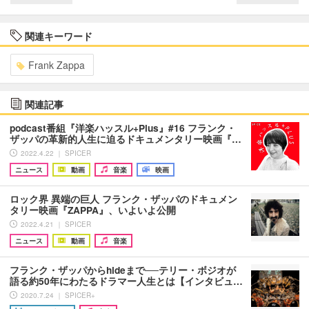
関連キーワード
Frank Zappa
関連記事
podcast番組『洋楽ハッスル+Plus』#16 フランク・
ザッパの革新的人生に迫るドキュメンタリー映画『…
2022.4.22 ｜ SPICER
ニュース
動画
音楽
映画
ロック界 異端の巨人 フランク・ザッパのドキュメン
タリー映画『ZAPPA』、いよいよ公開
2022.4.21 ｜ SPICER
ニュース
動画
音楽
フランク・ザッパからhideまで──テリー・ボジオが
語る約50年にわたるドラマー人生とは【インタビュ…
2020.7.24 ｜ SPICER+