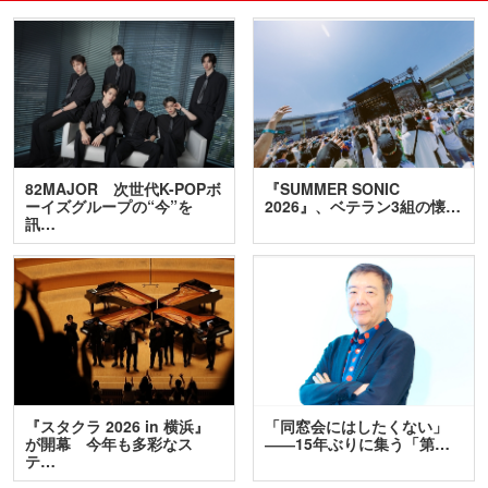
82MAJOR 次世代K-POPボ
『SUMMER SONIC
ーイズグループの“今”を
2026』、ベテラン3組の懐…
訊…
『スタクラ 2026 in 横浜』
「同窓会にはしたくない」
が開幕 今年も多彩なス
――15年ぶりに集う「第…
テ…