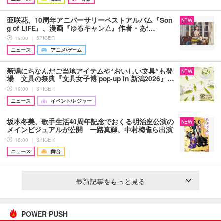
亜咲花、10周年アニバーサリーベストアルバム『Son
NEW
g of LIFE』、漫画『ゆるキャン△』作者・あf…
19:00 ｜ SPICER
ニュース
アニメ/ゲーム
新潟にちなんだご当地アイテムや“おいしい文具”も登
NEW
場 文具の祭典『文具女子博 pop-up in 新潟2026』…
19:00 ｜ SPICER
ニュース
イベント/レジャー
坂本冬美、歌手生活40周年記念でおくる明治座公演の
NEW
メインビジュアルが公開 一路真輝、中村梅雀ら出演
18:00 ｜ SPICER
ニュース
舞台
最新記事をもっと見る
POWER PUSH