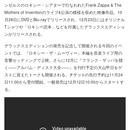
ンゼルスのロキシー・シアターで行なわれたFrank Zappa & The
Mothers of Inventionのライブ4公演の模様を収めた映像作品。10
月28日にDVDとBlu-rayでリリースされ、12月23日にはオリジナル
Tシャツや「ロキシー読本」などを付属したデラックスエディショ
ンがリリースされる。
デラックスエディションの発売を記念して開催される今回のイベ
ントでは、『ロキシー・ザ・ムーヴィー』本編を音楽ライブ用の
音響セッティングで上映。さらに12月に『フランク・ザッパを聴
く――アルバム・ディスク大全――』を刊行予定の大山甲日をゲ
ストに迎えたトークも開催される。
の先行予約は11月24
日11:00から受付開始。一般発売は12月12日10:00からスタートす
る。