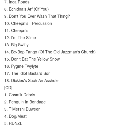
7. Inca Roads
8. Echidna's Arf (Of You)
9. Don't You Ever Wash That Thing?
10. Cheepnis - Percussion
11. Cheepnis
12. I'm The Slime
13. Big Swifty
14. Be-Bop Tango (Of The Old Jazzman's Church)
15. Don't Eat The Yellow Snow
16. Pygme Twylyte
17. The Idiot Bastard Son
18. Dickies's Such An Asshole
[CD]
1. Cosmik Debris
2. Penguin In Bondage
3. T'Mershi Duween
4. Dog/Meat
5. RDNZL