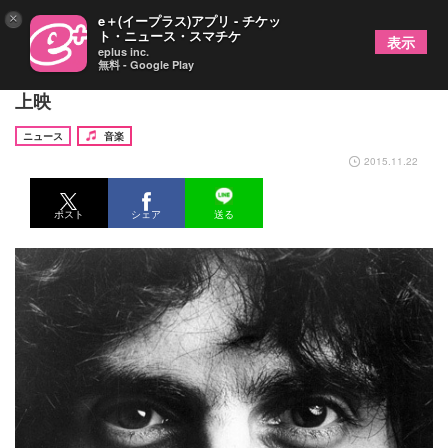
×
e＋(イープラス)アプリ - チケッ
ト・ニュース・スマチケ
表示
eplus inc.
無料 - Google Play
フランク・ザッパの1973年ロサンゼルス公演を爆音
上映
ニュース
音楽
2015.11.22
ポスト
シェア
送る