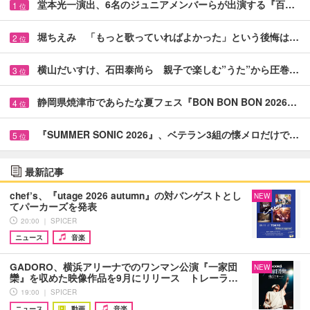
堂本光一演出、6名のジュニアメンバーらが出演する『百…
1
位
堀ちえみ 「もっと歌っていればよかった」という後悔は…
2
位
横山だいすけ、石田泰尚ら 親子で楽しむ”うた”から圧巻…
3
位
静岡県焼津市であらたな夏フェス『BON BON BON 2026…
4
位
『SUMMER SONIC 2026』、ベテラン3組の懐メロだけで…
5
位
最新記事
chef’s、『utage 2026 autumn』の対バンゲストとし
NEW
てパーカーズを発表
20:00 ｜ SPICER
ニュース
音楽
GADORO、横浜アリーナでのワンマン公演『一家団
NEW
欒』を収めた映像作品を9月にリリース トレーラ…
19:00 ｜ SPICER
ニュース
動画
音楽