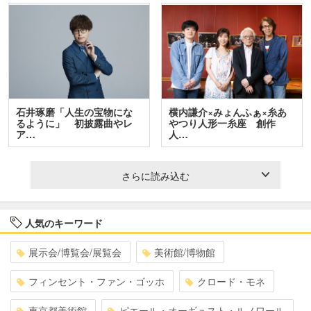
石井琢磨「人生の宝物にな
横内謙介×みょんふぁ×糸あ
るように」 初披露曲やレ
やつり人形一糸座 創作
ア…
人…
さらに読み込む
人気のキーワード
展示会/博覧会/展覧会
美術館/博物館
フィンセント・ファン・ゴッホ
クロード・モネ
東京都美術館
ピエール・オーギュスト・ルノワール