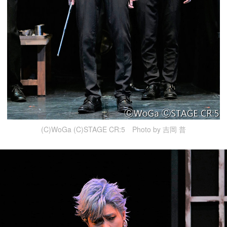
(C)WoGa (C)STAGE CR:5 Photo by 吉岡 普