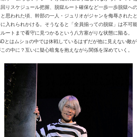
見回りスケジュール把握、脱獄ルート確保など一歩一歩脱獄へ
たと思われた頃、幹部の一人・ジュリオがジャンを侮辱された
房に入れられかける。そうなると「全員揃っての脱獄」は不可
獄ルートまで看守に見つかるという八方塞がりな状態に陥る。
織GDとはムショの中では休戦しているはずだが他に見えない敵
がこの中に？互いに疑心暗鬼を抱えながら関係を深めていく。