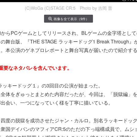
(C)WoGa (C)STAGE CR:5 Photo by 吉岡 普
画像を全て表示（9件）
noujiからPCゲームとしてリリースされ、BLゲームの金字塔と
台版、『THE STAGE ラッキードッグ1 Break Through』が
た。本公演のゲネプロレポートと舞台写真が届いたので紹介す
重要なネタバレを含んでいます。
『ラッキードッグ１』の3回目の公演が始まった。
ム全体をぎゅっとまとめた内容だったが、今回は、「脱獄編」
が出会い、一つになっていく様を丁寧に描いている。
、四度の脱獄を成功させたジャン・カルロ。別名ラッキードッ
衆国デイバンのマフィアCR:5のただの下っ端構成員で、ムシ