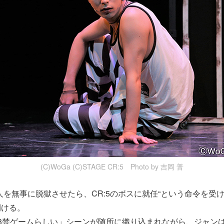
(C)WoGa (C)STAGE CR:5 Photo by 吉岡 普
人を無事に脱獄させたら、CR:5のボスに就任“という命令を受
開ける。
8禁ゲームらしい」シーンが随所に織り込まれながら、ジャン