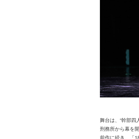
舞台は、“幹部四
刑務所から幕を
前作に続き、「1