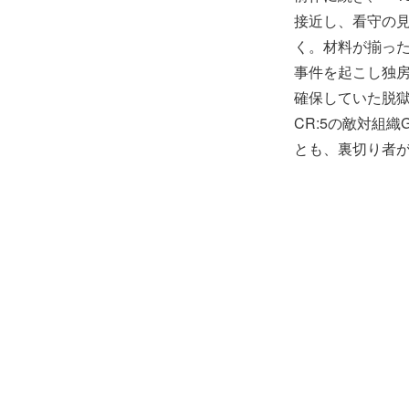
接近し、看守の
く。材料が揃っ
事件を起こし独
確保していた脱
CR:5の敵対組
とも、裏切り者