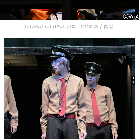
(C)WoGa (C)STAGE CR:5 Photo by 吉岡 普