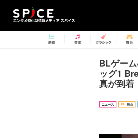
BLゲーム
ッグ1 B
真が到
ニュース
舞台