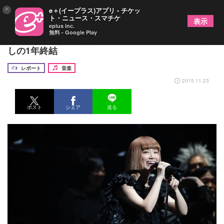
×
e＋(イープラス)アプリ - チケッ
ト・ニュース・スマチケ
表示
eplus inc.
無料 - Google Play
YUKI「みんな大好きだー！」武道館でライブ尽く
しの1年終結
レポート
音楽
2015.11.23
ポスト
シェア
送る