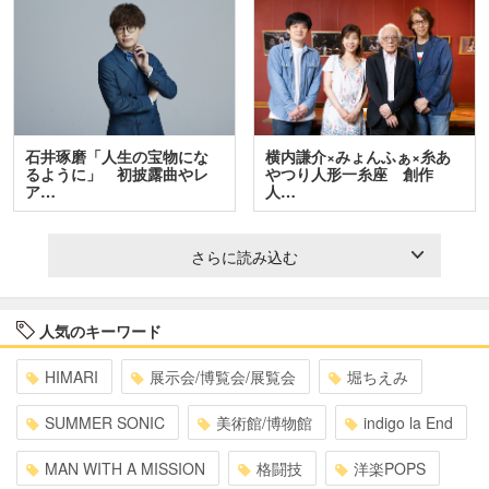
石井琢磨「人生の宝物にな
横内謙介×みょんふぁ×糸あ
るように」 初披露曲やレ
やつり人形一糸座 創作
ア…
人…
さらに読み込む
人気のキーワード
HIMARI
展示会/博覧会/展覧会
堀ちえみ
SUMMER SONIC
美術館/博物館
indigo la End
MAN WITH A MISSION
格闘技
洋楽POPS