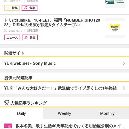
2024.6.12 ｜ SPICER
特集
音楽
トリはsumika、10-FEET、福岡『NUMBER SHOT20
23』DISH//の出演が決定&タイムテーブル…
2023.6.19 ｜ SPICER
ニュース
音楽
関連サイト
YUKIweb.net - Sony Music
提供元関連記事
YUKI「みんな大好きだー！」武道館でライブ尽くしの1年終結
人気記事ランキング
Daily
Weekly
Monthly
坂本冬美、歌手生活40周年記念でおくる明治座公演のメイ…
1
位