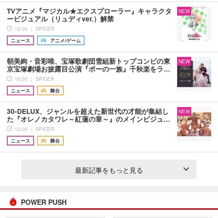
TVアニメ『マジカル★エクスプローラー』キャラクタ
NEW
ービジュアル（リュディver.）解禁
12:00 ｜ SPICER
ニュース
アニメ/ゲーム
朝美絢・音彩唯、宝塚歌劇団雪組新トップコンビの東
NEW
京宝塚劇場お披露目公演『ポーの一族』千秋楽をラ…
10:30 ｜ SPICER
ニュース
舞台
30-DELUX、ジャンルを超えた新世代の才能が集結し
NEW
た『オレノカタワレ～紅蓮の章～』のメインビジュ…
10:00 ｜ SPICER
ニュース
舞台
最新記事をもっと見る
POWER PUSH