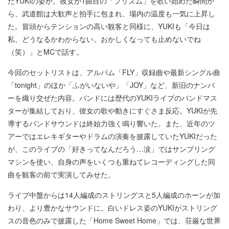
たYUKIの姿が。彼女が1曲目の「プリズム」を歌い始めた瞬間か
ら、武道館は大歓声と拍手に包まれ、場内の温度も一気に上昇し
た。冒頭からテンションの高い観客と同様に、YUKIも「今日は
私、どうなるかわからない。おかしくなっても止めないでね
（笑）」とMCで話す。
今回のセットリストは、アルバム「FLY」収録曲や最新シングル曲
「tonight」のほか「ふがいないや」「JOY」など、新旧のナンバ
ーを織り交ぜた内容。バンドには歴代のYUKIライブのバンドマス
ターが集結しており、彼女の歌や動きにすぐさま反応。YUKIが先
導するバンドサウンドは終始力強く鳴り響いた。また、近年のツ
アーではエレキギターやドラムの演奏を披露していたYUKIだった
が、このライブの「好きってなんだろう…涙」ではサンプリング
マシンを使い、自身の声をいくつも重ねてレコーディングした同
曲を観客の前で実演してみせた。
ライブ中盤からは14人編成のストリングスと5人編成のホーンが加
わり、より豊かなサウンドに。白いドレス姿のYUKIがストリング
スの音色のみで披露した「Home Sweet Home」では、荘厳な世界