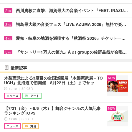
西川貴教に直撃、滋賀最大の音楽イベント『FEST. INAZU…
2
位
福島最大級の音楽フェス『LIVE AZUMA 2026』無料で楽…
3
位
愛知・岐阜の地酒を満喫する『秋酒祭 2026』チケット一…
4
位
『サントリー1万人の第九』Aぇ! groupの佐野晶哉が合唱…
5
位
最新記事
木梨憲武による3度目の全国巡回展『木梨憲武展－TO
NEW
UCH』北海道で初開催 8月22日（土）までサッ…
12:10 ｜ SPICER
ニュース
アート
【7/31（金）～8/6（木）】舞台ジャンルの人気記事
NEW
ランキングTOP5
12:00 ｜ SPICER
ニュース
舞台