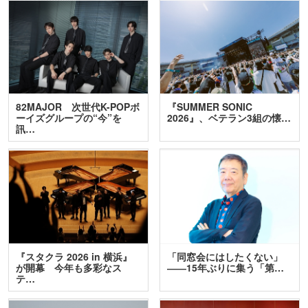
82MAJOR 次世代K-POPボ
『SUMMER SONIC
ーイズグループの“今”を
2026』、ベテラン3組の懐…
訊…
『スタクラ 2026 in 横浜』
「同窓会にはしたくない」
が開幕 今年も多彩なス
――15年ぶりに集う「第…
テ…