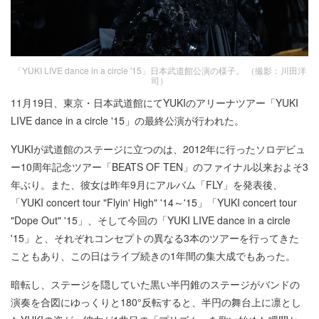
「YUKI LIVE dance in a circle '15」日本武道館公演の様子。 （撮影：川田洋
司）
11月19日、東京・日本武道館にてYUKIのアリーナツアー「YUKI
LIVE dance in a circle '15」の最終公演が行われた。
YUKIが武道館のステージに立つのは、2012年に行ったソロデビュ
ー10周年記念ツアー「BEATS OF TEN」のファイナル以来およそ3
年ぶり。また、彼女は昨年9月にアルバム「FLY」を発表後、
「YUKI concert tour "Flyin' High" '14～'15」「YUKI concert tour
"Dope Out" '15」、そして今回の「YUKI LIVE dance in a circle
'15」と、それぞれコンセプトの異なる3本のツアーを行ってきた
こともあり、この日はライブ続きの1年間の集大成でもあった。
暗転し、ステージを隠していた黒い半円錐のステージがバンドの
演奏を合図にゆっくりと180°反転すると、半円の舞台上に凛とし