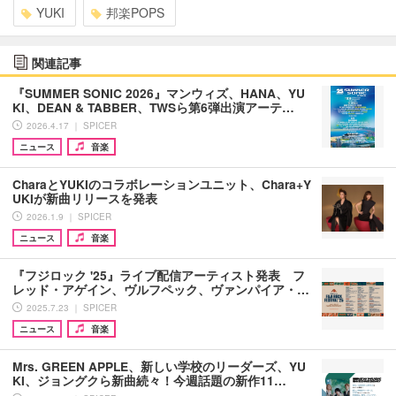
YUKI
邦楽POPS
関連記事
『SUMMER SONIC 2026』マンウィズ、HANA、YU
KI、DEAN & TABBER、TWSら第6弾出演アーテ…
2026.4.17 ｜ SPICER
ニュース
音楽
CharaとYUKIのコラボレーションユニット、Chara+Y
UKIが新曲リリースを発表
2026.1.9 ｜ SPICER
ニュース
音楽
『フジロック '25』ライブ配信アーティスト発表 フ
レッド・アゲイン、ヴルフペック、ヴァンパイア・…
2025.7.23 ｜ SPICER
ニュース
音楽
Mrs. GREEN APPLE、新しい学校のリーダーズ、YU
KI、ジョングクら新曲続々！今週話題の新作11…