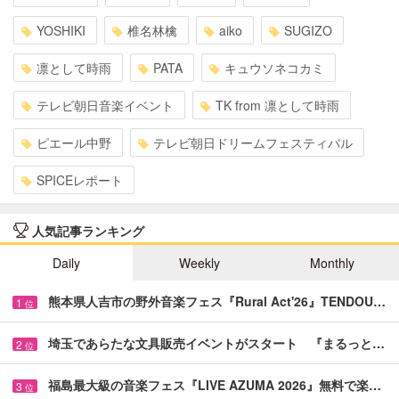
YOSHIKI
椎名林檎
aiko
SUGIZO
凛として時雨
PATA
キュウソネコカミ
テレビ朝日音楽イベント
TK from 凛として時雨
ピエール中野
テレビ朝日ドリームフェスティバル
SPICEレポート
人気記事ランキング
Daily
Weekly
Monthly
熊本県人吉市の野外音楽フェス『Rural Act'26』TENDOU…
1
位
埼玉であらたな文具販売イベントがスタート 『まるっと…
2
位
福島最大級の音楽フェス『LIVE AZUMA 2026』無料で楽…
3
位