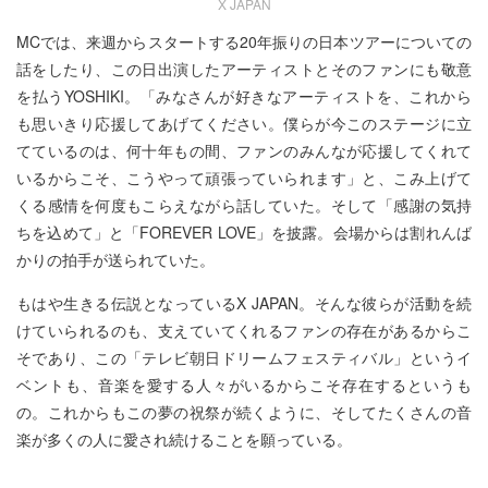
X JAPAN
MCでは、来週からスタートする20年振りの日本ツアーについての
話をしたり、この日出演したアーティストとそのファンにも敬意
を払うYOSHIKI。「みなさんが好きなアーティストを、これから
も思いきり応援してあげてください。僕らが今このステージに立
てているのは、何十年もの間、ファンのみんなが応援してくれて
いるからこそ、こうやって頑張っていられます」と、こみ上げて
くる感情を何度もこらえながら話していた。そして「感謝の気持
ちを込めて」と「FOREVER LOVE」を披露。会場からは割れんば
かりの拍手が送られていた。
もはや生きる伝説となっているX JAPAN。そんな彼らが活動を続
けていられるのも、支えていてくれるファンの存在があるからこ
そであり、この「テレビ朝日ドリームフェスティバル」というイ
ベントも、音楽を愛する人々がいるからこそ存在するというも
の。これからもこの夢の祝祭が続くように、そしてたくさんの音
楽が多くの人に愛され続けることを願っている。