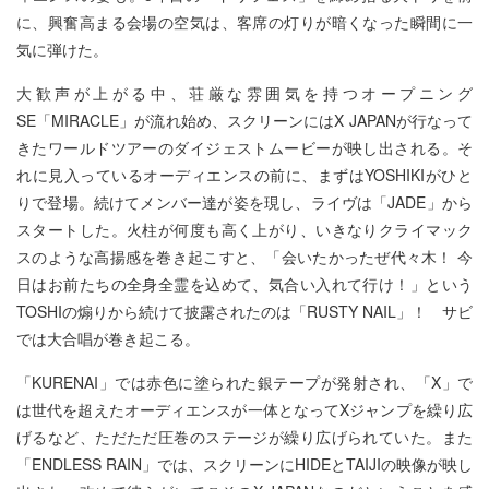
に、興奮高まる会場の空気は、客席の灯りが暗くなった瞬間に一
気に弾けた。
大歓声が上がる中、荘厳な雰囲気を持つオープニング
SE「MIRACLE」が流れ始め、スクリーンにはX JAPANが行なって
きたワールドツアーのダイジェストムービーが映し出される。そ
れに見入っているオーディエンスの前に、まずはYOSHIKIがひと
りで登場。続けてメンバー達が姿を現し、ライヴは「JADE」から
スタートした。火柱が何度も高く上がり、いきなりクライマック
スのような高揚感を巻き起こすと、「会いたかったぜ代々木！ 今
日はお前たちの全身全霊を込めて、気合い入れて行け！」という
TOSHIの煽りから続けて披露されたのは「RUSTY NAIL」！ サビ
では大合唱が巻き起こる。
「KURENAI」では赤色に塗られた銀テープが発射され、「X」で
は世代を超えたオーディエンスが一体となってXジャンプを繰り広
げるなど、ただただ圧巻のステージが繰り広げられていた。また
「ENDLESS RAIN」では、スクリーンにHIDEとTAIJIの映像が映し