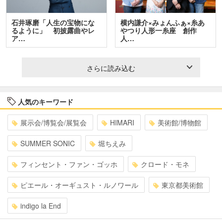
石井琢磨「人生の宝物にな
横内謙介×みょんふぁ×糸あ
るように」 初披露曲やレ
やつり人形一糸座 創作
ア…
人…
さらに読み込む
人気のキーワード
展示会/博覧会/展覧会
HIMARI
美術館/博物館
SUMMER SONIC
堀ちえみ
フィンセント・ファン・ゴッホ
クロード・モネ
ピエール・オーギュスト・ルノワール
東京都美術館
indigo la End