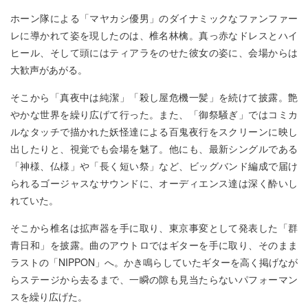
ホーン隊による「マヤカシ優男」のダイナミックなファンファー
レに導かれて姿を現したのは、椎名林檎。真っ赤なドレスとハイ
ヒール、そして頭にはティアラをのせた彼女の姿に、会場からは
大歓声があがる。
そこから「真夜中は純潔」「殺し屋危機一髪」を続けて披露。艶
やかな世界を繰り広げて行った。また、「御祭騒ぎ」ではコミカ
ルなタッチで描かれた妖怪達による百鬼夜行をスクリーンに映し
出したりと、視覚でも会場を魅了。他にも、最新シングルである
「神様、仏様」や「長く短い祭」など、ビッグバンド編成で届け
られるゴージャスなサウンドに、オーディエンス達は深く酔いし
れていた。
そこから椎名は拡声器を手に取り、東京事変として発表した「群
青日和」を披露。曲のアウトロではギターを手に取り、そのまま
ラストの「NIPPON」へ。かき鳴らしていたギターを高く掲げなが
らステージから去るまで、一瞬の隙も見当たらないパフォーマン
スを繰り広げた。