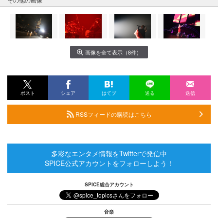
画像を全て表示（8件）
ポスト
シェア
はてブ
送る
送信
RSSフィードの購読はこちら
多彩なエンタメ情報をTwitterで発信中
SPICE公式アカウントをフォローしよう！
SPICE総合アカウント
音楽