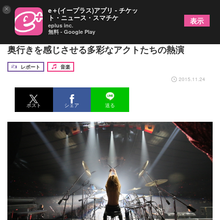
×
e＋(イープラス)アプリ - チケッ
ト・ニュース・スマチケ
表示
eplus inc.
無料 - Google Play
ドリームフェスティバル３日目 音楽シーンの幅と
奥行きを感じさせる多彩なアクトたちの熱演
レポート
音楽
2015.11.24
ポスト
シェア
送る