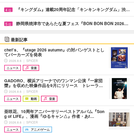
『キングダム』連載20周年記念「キンキンキングダム」渋…
4
位
静岡県焼津市であらたな夏フェス『BON BON BON 2026…
5
位
最新記事
chef’s、『utage 2026 autumn』の対バンゲストとし
てパーカーズを発表
2026.8.6 ｜ SPICER
ニュース
音楽
GADORO、横浜アリーナでのワンマン公演『一家団
欒』を収めた映像作品を9月にリリース トレーラ…
2026.8.6 ｜ SPICER
ニュース
動画
音楽
亜咲花、10周年アニバーサリーベストアルバム『Son
g of LIFE』、漫画『ゆるキャン△』作者・あf…
2026.8.6 ｜ SPICER
ニュース
アニメ/ゲーム