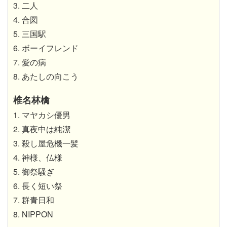
3. 二人
4. 合図
5. 三国駅
6. ボーイフレンド
7. 愛の病
8. あたしの向こう
椎名林檎
1. マヤカシ優男
2. 真夜中は純潔
3. 殺し屋危機一髪
4. 神様、仏様
5. 御祭騒ぎ
6. 長く短い祭
7. 群青日和
8. NIPPON