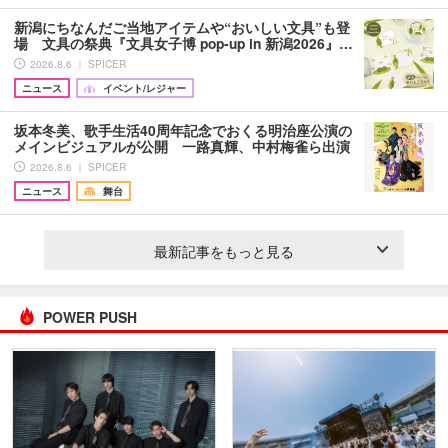
新潟にちなんだご当地アイテムや“おいしい文具”も登
場 文具の祭典『文具女子博 pop-up in 新潟2026』…
2026.8.6 ｜ SPICER
ニュース
イベント/レジャー
坂本冬美、歌手生活40周年記念でおくる明治座公演の
メインビジュアルが公開 一路真輝、中村梅雀ら出演
2026.8.6 ｜ SPICER
ニュース
舞台
最新記事をもっと見る
POWER PUSH