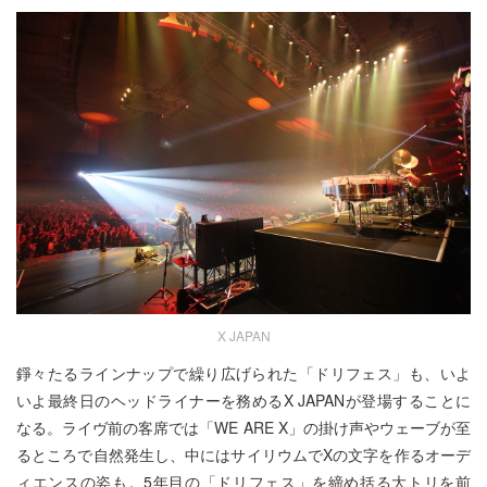
X JAPAN
錚々たるラインナップで繰り広げられた「ドリフェス」も、いよ
いよ最終日のヘッドライナーを務めるX JAPANが登場することに
なる。ライヴ前の客席では「WE ARE X」の掛け声やウェーブが至
るところで自然発生し、中にはサイリウムでXの文字を作るオーデ
ィエンスの姿も。5年目の「ドリフェス」を締め括る大トリを前