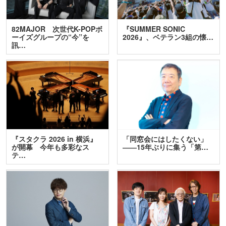
82MAJOR 次世代K-POPボ
『SUMMER SONIC
ーイズグループの“今”を
2026』、ベテラン3組の懐…
訊…
『スタクラ 2026 in 横浜』
「同窓会にはしたくない」
が開幕 今年も多彩なス
――15年ぶりに集う「第…
テ…