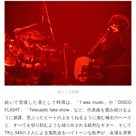
凛として時雨
続いて登場した凛として時雨は、「I was music」や「DISCO
FLIGHT」「Telecastic fake show」など、代表曲を畳み掛けるよ
うに披露。荒ぶったビートの上をうねるように進む極太のベース
と、すべてを切り刻むような繰り出される鋭利なギター、そして
TKと345の２人による鬼気迫るハイトーンな歌声が、会場を席巻