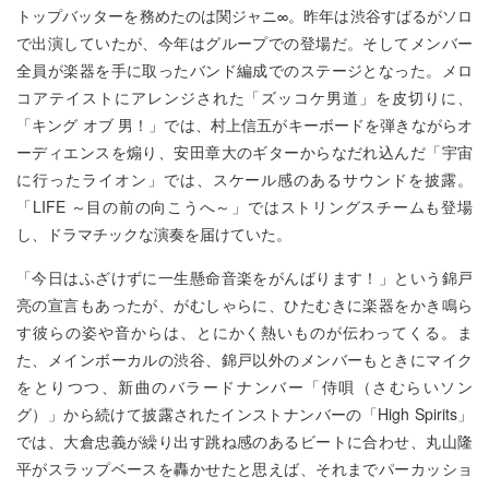
トップバッターを務めたのは関ジャニ∞。昨年は渋谷すばるがソロ
で出演していたが、今年はグループでの登場だ。そしてメンバー
全員が楽器を手に取ったバンド編成でのステージとなった。メロ
コアテイストにアレンジされた「ズッコケ男道」を皮切りに、
「キング オブ 男！」では、村上信五がキーボードを弾きながらオ
ーディエンスを煽り、安田章大のギターからなだれ込んだ「宇宙
に行ったライオン」では、スケール感のあるサウンドを披露。
「LIFE ～目の前の向こうへ～」ではストリングスチームも登場
し、ドラマチックな演奏を届けていた。
「今日はふざけずに一生懸命音楽をがんばります！」という錦戸
亮の宣言もあったが、がむしゃらに、ひたむきに楽器をかき鳴ら
す彼らの姿や音からは、とにかく熱いものが伝わってくる。ま
た、メインボーカルの渋谷、錦戸以外のメンバーもときにマイク
をとりつつ、新曲のバラードナンバー「侍唄（さむらいソン
グ）」から続けて披露されたインストナンバーの「High Spirits」
では、大倉忠義が繰り出す跳ね感のあるビートに合わせ、丸山隆
平がスラップベースを轟かせたと思えば、それまでパーカッショ