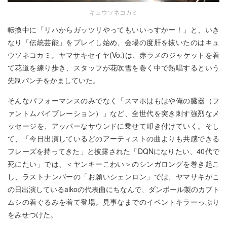
キュウソネコカミ
転換中に「リハからガッツリやってもいいっすかー！」と、いき
なり「伝統芸能」をプレイし始め、会場の度肝を抜いたのはキュ
ウソネコカミ。ヤマサキセイヤ(Vo.)は、赤ラメのジャケットを着
て花道を練り歩き、スタッフが花吹雪を巻く中で熱唱するという
先制パンチをかましていた。
そんなパフォーマンスのみでなく「スマホはもはや俺の臓器（フ
ァントムバイブレーション）」など、全世代を突き刺す強烈なメ
ッセージを、アッパーなサウンドに乗せて叩き付けていく。そし
て、「今日出演しているどのアーティストの曲よりも共感できる
フレーズを持ってきた」と披露された「DQNになりたい、40代で
死にたい」では、＜ヤンキーこわい＞のシンガロングを巻き起こ
し、ラストナンバーの「お願いシェンロン」では、ヤマサキがこ
の日出演しているaikoの代表曲にちなんで、ダンボール製のカブト
ムシの着ぐるみを着て登場。見事なまでのイベントキラーっぷり
をみせつけた。