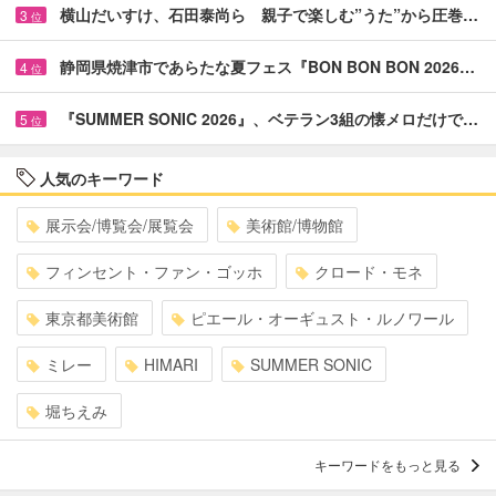
横山だいすけ、石田泰尚ら 親子で楽しむ”うた”から圧巻…
3
位
静岡県焼津市であらたな夏フェス『BON BON BON 2026…
4
位
『SUMMER SONIC 2026』、ベテラン3組の懐メロだけで…
5
位
人気のキーワード
展示会/博覧会/展覧会
美術館/博物館
フィンセント・ファン・ゴッホ
クロード・モネ
東京都美術館
ピエール・オーギュスト・ルノワール
ミレー
HIMARI
SUMMER SONIC
堀ちえみ
キーワードをもっと見る