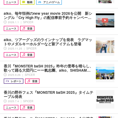
ニュース
動画
アニメ/ゲーム
aiko、毎年恒例のnew year movie 2026を公開 新シ
ングル「Cry High Fly」の配信事前予約キャンペー…
2026.1.1 ｜ SPICER
ニュース
音楽
aiko、ツアーグッズのラインナップを発表 ラグマッ
トやメダルキーホルダーなど新アイテムも登場
2025.11.25 ｜ SPICER
ニュース
音楽
香川『MONSTER baSH 2025』昨年の雪辱を晴らし、
歌って踊る大団円にーー氣志團、aiko、SHISHAM…
2025.9.26 ｜ SPICER
レポート
音楽
香川の野外フェス『MONSTER baSH 2025』タイムテ
ーブル発表
2025.7.4 ｜ SPICER
ニュース
音楽