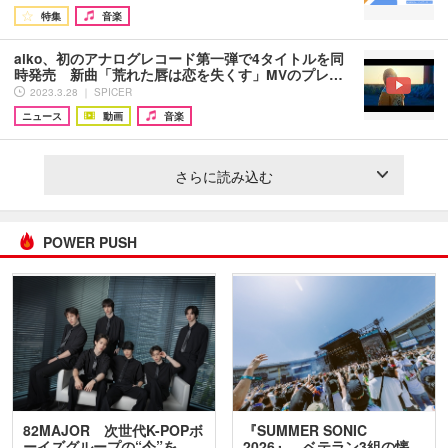
特集
音楽
aiko、初のアナログレコード第一弾で4タイトルを同
時発売 新曲「荒れた唇は恋を失くす」MVのプレ…
2023.3.28 ｜ SPICER
ニュース
動画
音楽
さらに読み込む
POWER PUSH
82MAJOR 次世代K-POPボ
『SUMMER SONIC
ーイズグループの“今”を
2026』、ベテラン3組の懐…