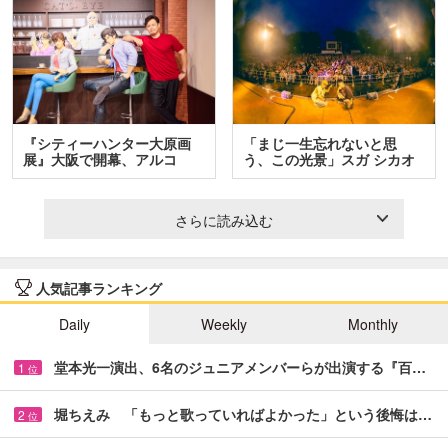
『シティーハンター大原画
「まじ一生忘れないと思
展』大阪で開幕、アルコ
う、この光景」スガ シカオ
＆…
と…
さらに読み込む
人気記事ランキング
Daily
Weekly
Monthly
堂本光一演出、6名のジュニアメンバーらが出演する『百…
1
位
堀ちえみ 「もっと歌っていればよかった」という後悔は…
2
位