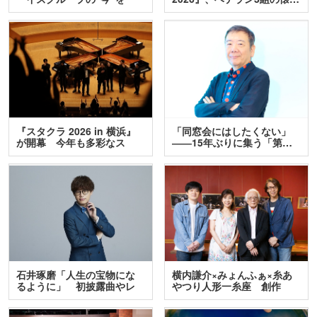
訊…
『スタクラ 2026 in 横浜』
「同窓会にはしたくない」
が開幕 今年も多彩なス
――15年ぶりに集う「第…
テ…
石井琢磨「人生の宝物にな
横内謙介×みょんふぁ×糸あ
るように」 初披露曲やレ
やつり人形一糸座 創作
ア…
人…