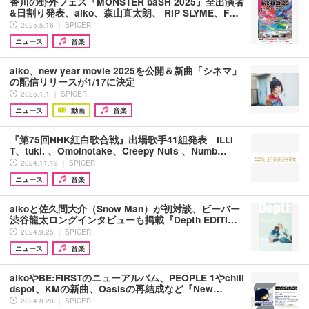
香川の野外フェス『MONSTER baSH 2025』全出演者
&日割り発表、aiko、森山直太朗、 RIP SLYME、F…
2025.5.16 ｜ SPICER
ニュース
音楽
aiko、new year movie 2025を公開＆新曲「シネマ」
の配信リリースが1/17に決定
2025.1.1 ｜ SPICER
ニュース
動画
音楽
『第75回NHK紅白歌合戦』出場歌手41組発表 ILLI
T、tuki. 、Omoinotake、Creepy Nuts 、Numb…
2024.11.19 ｜ SPICER
ニュース
音楽
aikoと佐久間大介（Snow Man）が初対談、ビーバー
渋谷龍太ロングインタビューも掲載『Depth EDITI…
2024.9.25 ｜ SPICER
ニュース
音楽
aikoやBE:FIRSTのニューアルバム、PEOPLE 1やchill
dspot、KMの新曲、Oasisの再結成など『New…
2024.8.28 ｜ SPICER