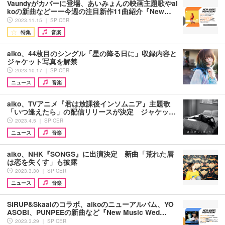
Vaundyがカバーに登場、あいみょんの映画主題歌やai
koの新曲などーー今週の注目新作11曲紹介『New…
2023.11.15 ｜ SPICER
特集
音楽
aiko、44枚目のシングル「星の降る日に」収録内容と
ジャケット写真を解禁
2023.10.17 ｜ SPICER
ニュース
音楽
aiko、TVアニメ『君は放課後インソムニア』主題歌
「いつ逢えたら」の配信リリースが決定 ジャケッ…
2023.4.5 ｜ SPICER
ニュース
音楽
aiko、NHK『SONGS』に出演決定 新曲「荒れた唇
は恋を失くす」も披露
2023.3.30 ｜ SPICER
ニュース
音楽
SIRUP&Skaaiのコラボ、aikoのニューアルバム、YO
ASOBI、PUNPEEの新曲など『New Music Wed…
2023.3.29 ｜ SPICER