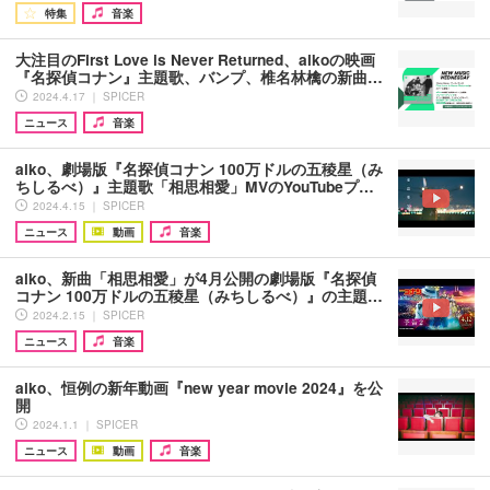
特集
音楽
大注目のFirst Love is Never Returned、aikoの映画
『名探偵コナン』主題歌、バンプ、椎名林檎の新曲…
2024.4.17 ｜ SPICER
ニュース
音楽
aiko、劇場版『名探偵コナン 100万ドルの五稜星（み
ちしるべ）』主題歌「相思相愛」MVのYouTubeプ…
2024.4.15 ｜ SPICER
ニュース
動画
音楽
aiko、新曲「相思相愛」が4月公開の劇場版『名探偵
コナン 100万ドルの五稜星（みちしるべ）』の主題…
2024.2.15 ｜ SPICER
ニュース
音楽
aiko、恒例の新年動画『new year movie 2024』を公
開
2024.1.1 ｜ SPICER
ニュース
動画
音楽