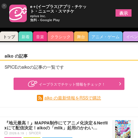
×
e＋(イープラス)アプリ - チケッ
ト・ニュース・スマチケ
表示
eplus inc.
無料 - Google Play
トップ
新着
音楽
クラシック
舞台
アニメ・ゲーム
イベン
aiko の記事
SPICEのaikoの記事の一覧です
イープラスでチケット情報をチェック！
aiko の最新情報をRSSで購読
『地元最高！』MAPPA制作にてアニメ化決定＆Netfli
xにて配信決定！aikoの「milk」起用のかわい…
2026.6.19 ｜ SPICER