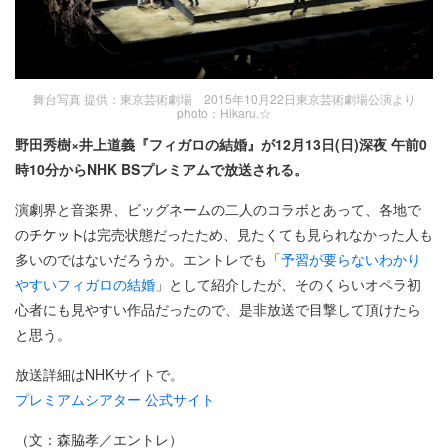
舞台写真 提供：東京芸術劇場 2015年10月22日東京芸術劇場公演より
photo：Hikaru.☆
野田秀樹×井上道義『フィガロの結婚』が12月13日(日)深夜 午前0
時10分からNHK BSプレミアムで放送される。
演劇界と音楽界、ビッグネームの二人のコラボとあって、各地で
の
は完売状態だったため、見たくても見られなかった人も
多いのではないだろうか。エントレでも「
予習が要らないわかり
やすいフィガロの結婚
」として紹介したが、そのくらいオペラ初
心者にも見やすい作品だったので、是非放送で目撃して頂けたら
と思う。
放送詳細はNHKサイトで。
プレミアムシアター 公式サイト
（文：森脇孝／エントレ）