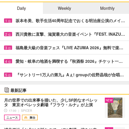
Daily
Weekly
Monthly
坂本冬美、歌手生活40周年記念でおくる明治座公演のメイ…
1
位
西川貴教に直撃、滋賀最大の音楽イベント『FEST. INAZU…
2
位
福島最大級の音楽フェス『LIVE AZUMA 2026』無料で楽…
3
位
愛知・岐阜の地酒を満喫する『秋酒祭 2026』チケット一…
4
位
『サントリー1万人の第九』Aぇ! groupの佐野晶哉が合唱…
5
位
最新記事
月の世界での出来事を描いた、少しSF的なオペレッ
NEW
タ 東京オペレッタ劇場『フラウ・ルナ』が上演
17:00 ｜ SPICER
ニュース
舞台