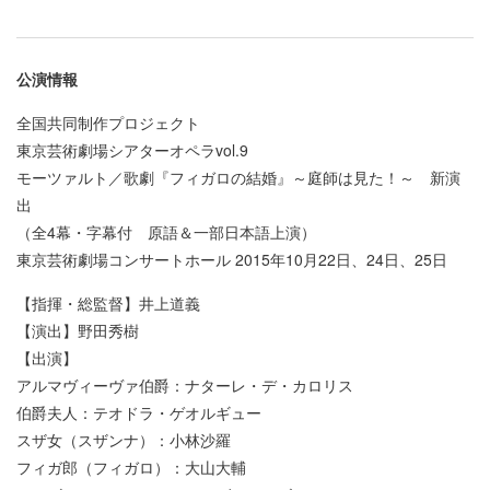
公演情報
全国共同制作プロジェクト
東京芸術劇場シアターオペラvol.9
モーツァルト／歌劇『フィガロの結婚』～庭師は見た！～ 新演
出
（全4幕・字幕付 原語＆一部日本語上演）
東京芸術劇場コンサートホール 2015年10月22日、24日、25日
【指揮・総監督】井上道義
【演出】野田秀樹
【出演】
アルマヴィーヴァ伯爵：ナターレ・デ・カロリス
伯爵夫人：テオドラ・ゲオルギュー
スザ女（スザンナ）：小林沙羅
フィガ郎（フィガロ）：大山大輔