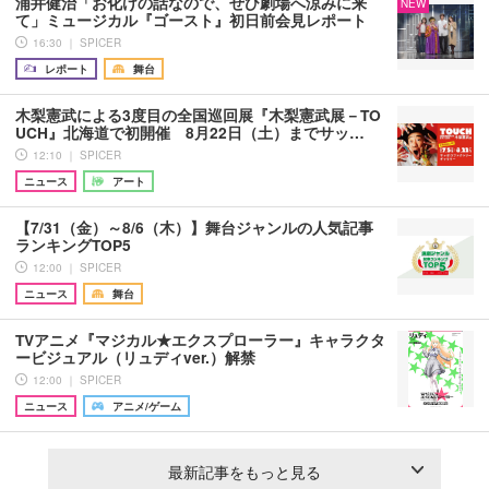
浦井健治「お化けの話なので、ぜひ劇場へ涼みに来
NEW
て」ミュージカル『ゴースト』初日前会見レポート
16:30 ｜ SPICER
レポート
舞台
木梨憲武による3度目の全国巡回展『木梨憲武展－TO
UCH』北海道で初開催 8月22日（土）までサッ…
12:10 ｜ SPICER
ニュース
アート
【7/31（金）～8/6（木）】舞台ジャンルの人気記事
ランキングTOP5
12:00 ｜ SPICER
ニュース
舞台
TVアニメ『マジカル★エクスプローラー』キャラクタ
ービジュアル（リュディver.）解禁
12:00 ｜ SPICER
ニュース
アニメ/ゲーム
最新記事をもっと見る