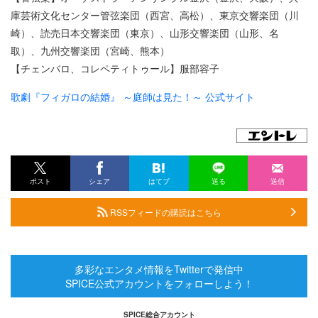
庫芸術文化センター管弦楽団（西宮、高松）、東京交響楽団（川
崎）、読売日本交響楽団（東京）、山形交響楽団（山形、名
取）、九州交響楽団（宮崎、熊本）
【チェンバロ、コレペティトゥール】服部容子
歌劇『フィガロの結婚』 ～庭師は見た！～ 公式サイト
ポスト
シェア
はてブ
送る
送信
RSSフィードの購読はこちら
多彩なエンタメ情報をTwitterで発信中
SPICE公式アカウントをフォローしよう！
SPICE総合アカウント