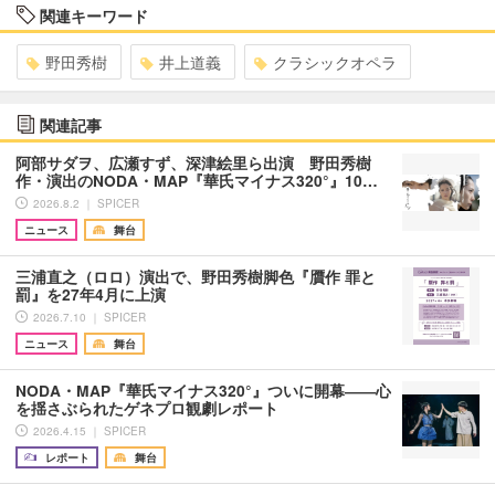
関連キーワード
野田秀樹
井上道義
クラシックオペラ
関連記事
阿部サダヲ、広瀬すず、深津絵里ら出演 野田秀樹
作・演出のNODA・MAP『華氏マイナス320°』10…
2026.8.2 ｜ SPICER
ニュース
舞台
三浦直之（ロロ）演出で、野田秀樹脚色『贋作 罪と
罰』を27年4月に上演
2026.7.10 ｜ SPICER
ニュース
舞台
NODA・MAP『華氏マイナス320°』ついに開幕――心
を揺さぶられたゲネプロ観劇レポート
2026.4.15 ｜ SPICER
レポート
舞台