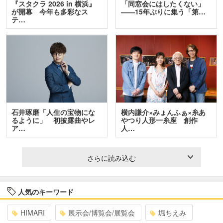
『スタクラ 2026 in 横浜』
「同窓会にはしたくない」
が開幕 今年も多彩なス
――15年ぶりに集う「第…
テ…
石井琢磨「人生の宝物にな
横内謙介×みょんふぁ×糸あ
るように」 初披露曲やレ
やつり人形一糸座 創作
ア…
人…
さらに読み込む
人気のキーワード
HIMARI
展示会/博覧会/展覧会
堀ちえみ