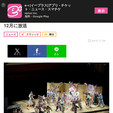
×
e＋(イープラス)アプリ - チケッ
ト・ニュース・スマチケ
表示
eplus inc.
無料 - Google Play
野田秀樹・オペラ「フィガロの結婚」がNHK BSで
12月に放送
ニュース
クラシック
舞台
2015.11.26
ポスト
シェア
送る