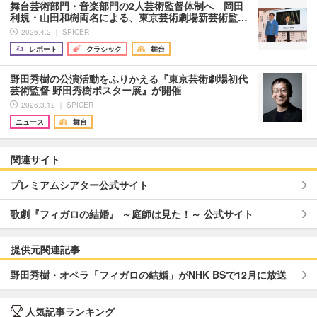
舞台芸術部門・音楽部門の2人芸術監督体制へ 岡田
利規・山田和樹両名による、東京芸術劇場新芸術監…
2026.4.2 ｜ SPICER
レポート
クラシック
舞台
野田秀樹の公演活動をふりかえる『東京芸術劇場初代
芸術監督 野田秀樹ポスター展』が開催
2026.3.12 ｜ SPICER
ニュース
舞台
関連サイト
プレミアムシアター公式サイト
歌劇『フィガロの結婚』 ～庭師は見た！～ 公式サイト
提供元関連記事
野田秀樹・オペラ「フィガロの結婚」がNHK BSで12月に放送
人気記事ランキング