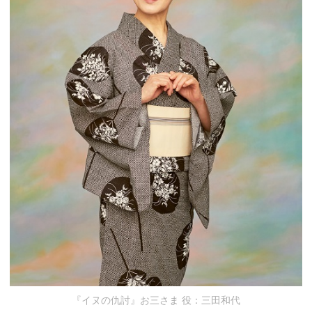
『イヌの仇討』お三さま 役：三田和代