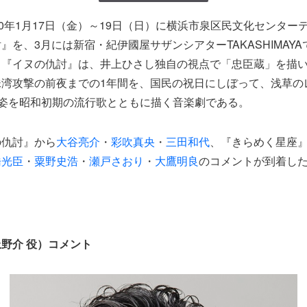
20年1月17日（金）～19日（日）に横浜市泉区民文化センター
』を、3月には新宿・紀伊國屋サザンシアターTAKASHIMAY
。『イヌの仇討』は、井上ひさし独自の視点で「忠臣蔵」を描
珠湾攻撃の前夜までの1年間を、国民の祝日にしぼって、浅草の
の姿を昭和初期の流行歌とともに描く音楽劇である。
の仇討』から
大谷亮介
・
彩吹真央
・
三田和代
、『きらめく星座
橋光臣
・
粟野史浩
・
瀬戸さおり
・
大鷹明良
のコメントが到着し
】
野介 役）コメント