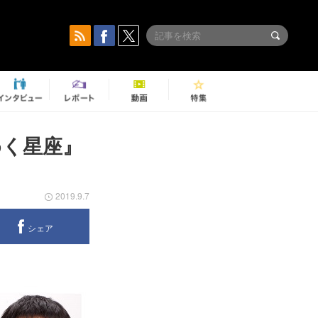
めく星座』
2019.9.7
シェア