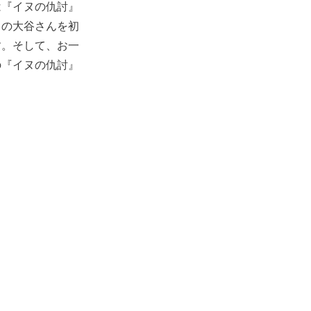
は『イヌの仇討』
まの大谷さんを初
す。そして、お一
の『イヌの仇討』