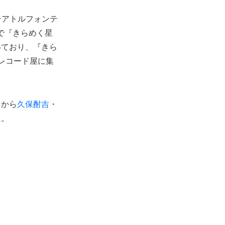
テアトルフォンテ
Aで『きらめく星
いており、『きら
レコード屋に集
』から
久保酎吉
・
た。