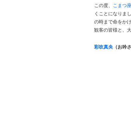
この度、
こまつ
くことになりま
の時まで命をか
観客の皆様と、
彩吹真央
（お吟さ