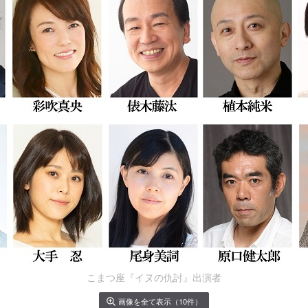
こまつ座『イヌの仇討』出演者
画像を全て表示（10件）