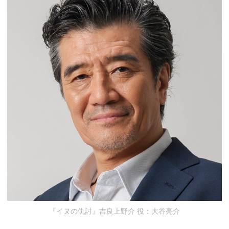
『イヌの仇討』吉良上野介 役：大谷亮介