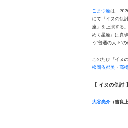
こまつ座
は、20
にて『イヌの仇討
座』を上演する
めく星座』は真
う”普通の人々”
このたび『イヌ
松岡依都美
・
高
【 イヌの仇討 
大谷亮介
（吉良上