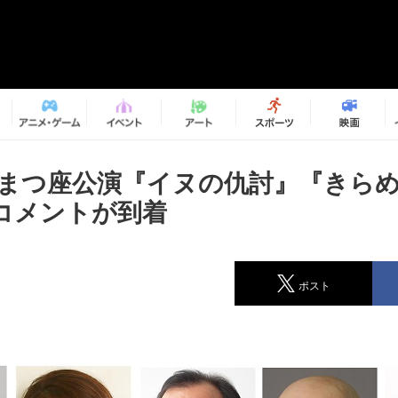
年こまつ座公演『イヌの仇討』『きら
コメントが到着
ポスト