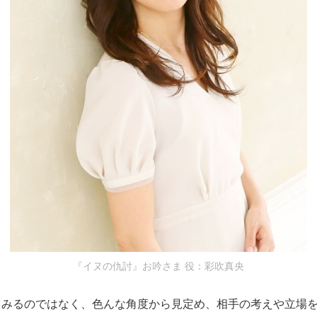
『イヌの仇討』お吟さま 役：彩吹真央
らみるのではなく、色んな角度から見定め、相手の考えや立場