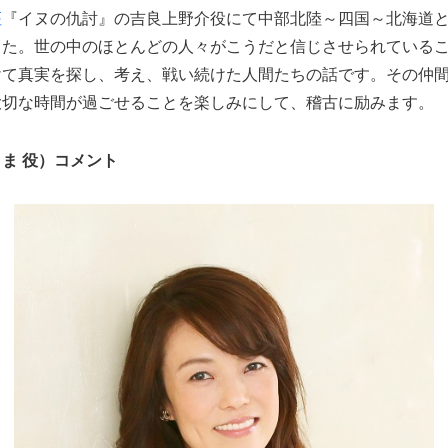
座
『イヌの仇討』の吉良上野介役にて中部北陸～四国～北海道
した。世の中のほとんどの人々がこうだと信じさせられている
けて真実を探し、考え、戦い続けた人間たちの話です。その仲
大切な時間が過ごせることを楽しみにして、稽古に励みます。
ま 役）コメント