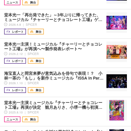
ニュース
舞台
堂本光一「再出発できた」～3年ぶりに帰ってきた、
ミュージカル『チャーリーとチョコレート工場』ゲ…
2026.4.8 ｜ SPICER
レポート
舞台
堂本光一主演！ミュージカル『チャーリーとチョコレ
ート工場』が再演へ〜製作発表レポート〜
2026.2.12 ｜ SPICER
レポート
舞台
海宝直人と岡宮来夢が意気込みを俳句で表現！？ 小
林一茶の「もし」を新作ミュージカル『ISSA in Par…
2026.1.10 ｜ SPICER
レポート
舞台
堂本光一主演ミュージカル『チャーリーとチョコレー
ト工場』再演が決定 観月ありさ、小堺一機ら初演…
2025.8.10 ｜ SPICER
ニュース
舞台