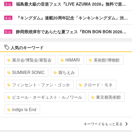
福島最大級の音楽フェス『LIVE AZUMA 2026』無料で楽…
3
位
『キングダム』連載20周年記念「キンキンキングダム」渋…
4
位
静岡県焼津市であらたな夏フェス『BON BON BON 2026…
5
位
人気のキーワード
展示会/博覧会/展覧会
HIMARI
美術館/博物館
SUMMER SONIC
堀ちえみ
フィンセント・ファン・ゴッホ
クロード・モネ
ピエール・オーギュスト・ルノワール
東京都美術館
indigo la End
キーワードをもっと見る