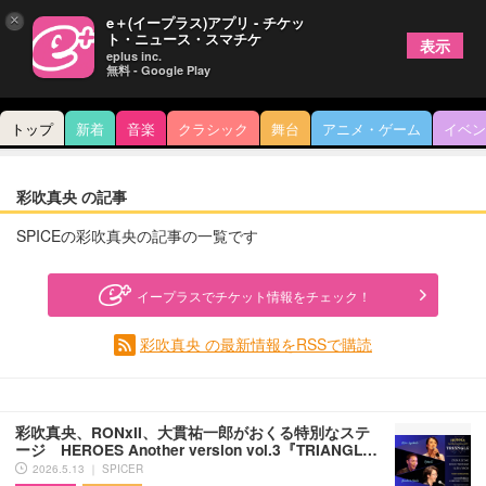
×
e＋(イープラス)アプリ - チケッ
ト・ニュース・スマチケ
表示
eplus inc.
無料 - Google Play
トップ
新着
音楽
クラシック
舞台
アニメ・ゲーム
イベン
彩吹真央 の記事
SPICEの彩吹真央の記事の一覧です
イープラスでチケット情報をチェック！
彩吹真央 の最新情報をRSSで購読
彩吹真央、RONxII、大貫祐一郎がおくる特別なステ
ージ HEROES Another version vol.3『TRIANGL…
2026.5.13 ｜ SPICER