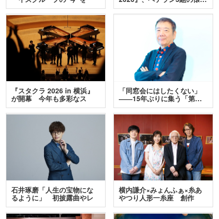
訊…
『スタクラ 2026 in 横浜』
「同窓会にはしたくない」
が開幕 今年も多彩なス
――15年ぶりに集う「第…
テ…
石井琢磨「人生の宝物にな
横内謙介×みょんふぁ×糸あ
るように」 初披露曲やレ
やつり人形一糸座 創作
ア…
人…