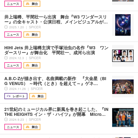
ニュース
舞台
井上瑞稀、平間壮一ら出演 舞台『W3 ワンダースリ
ー』の全キャスト・公演日程、メインビジュアルが…
2025.1.20 ｜ SPICER
ニュース
舞台
HiHi Jets 井上瑞稀主演で手塚治虫の名作『W3 ワン
ダースリー』が舞台化 平間壮一、成河ら出演
2024.12.3 ｜ SPICER
ニュース
舞台
A.B.C-Zが描き出す、名曲満載の新作 『大金星（BI
G VENUS） ～時代（とき）を超えて～』ゲネ…
2024.11.26 ｜ SPICER
レポート
舞台
21世紀のミュージカル界に新風を巻き起こした、『IN
THE HEIGHTS イン・ザ・ハイツ』が開幕 Micro…
2024.9.23 ｜ SPICER
ニュース
舞台