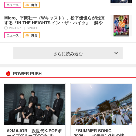
ニュース
舞台
Micro、平間壮一（Wキャスト）、松下優也らが出演
する『IN THE HEIGHTS イン・ザ・ハイツ』 鮮や…
2024.5.1 ｜ SPICER
ニュース
舞台
さらに読み込む
POWER PUSH
82MAJOR 次世代K-POPボ
『SUMMER SONIC
ーイズグループの“今”を
2026』、ベテラン3組の懐…