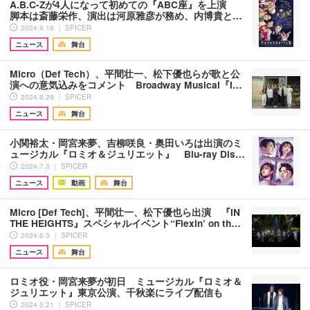
A.B.C-Zが4人になって初めての『ABC座』を上演
脚本は斎藤栄作、演出は河原雅彦が務め、内博貴と…
2024.9.16 ｜ SPICER
ニュース
舞台
Micro（Def Tech）、平間壮一、松下優也らが歌と公
演への意気込みをコメント Broadway Musical『I…
2024.8.29 ｜ SPICER
ニュース
舞台
小関裕太・岡宮来夢、吉柳咲良・奥田いろは出演のミ
ュージカル『ロミオ＆ジュリエット』 Blu-ray Dis…
2024.7.3 ｜ SPICER
ニュース
動画
舞台
Micro [Def Tech]、平間壮一、松下優也ら出演 『IN
THE HEIGHTS』スペシャルイベント“Flexin’ on th…
2024.6.3 ｜ SPICER
ニュース
舞台
ロミオ役・岡宮来夢が初日 ミュージカル『ロミオ＆
ジュリエット』東京公演、千秋楽にライブ配信も
2024.5.21 ｜ SPICER