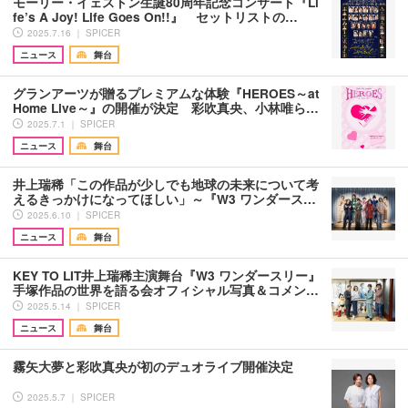
モーリー・イェストン生誕80周年記念コンサート『Li
fe’s A Joy! Life Goes On!!』 セットリストの…
2025.7.16 ｜ SPICER
ニュース
舞台
グランアーツが贈るプレミアムな体験『HEROES～at
Home Live～』の開催が決定 彩吹真央、小林唯ら…
2025.7.1 ｜ SPICER
ニュース
舞台
井上瑞稀「この作品が少しでも地球の未来について考
えるきっかけになってほしい」～『W3 ワンダース…
2025.6.10 ｜ SPICER
ニュース
舞台
KEY TO LIT井上瑞稀主演舞台『W3 ワンダースリー』
手塚作品の世界を語る会オフィシャル写真＆コメン…
2025.5.14 ｜ SPICER
ニュース
舞台
霧矢大夢と彩吹真央が初のデュオライブ開催決定
2025.5.7 ｜ SPICER