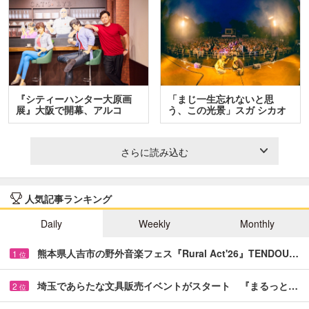
『シティーハンター大原画
「まじ一生忘れないと思
展』大阪で開幕、アルコ
う、この光景」スガ シカオ
＆…
と…
さらに読み込む
人気記事ランキング
Daily
Weekly
Monthly
熊本県人吉市の野外音楽フェス『Rural Act'26』TENDOU…
1
位
埼玉であらたな文具販売イベントがスタート 『まるっと…
2
位