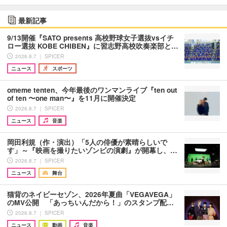
最新記事
9/13開催『SATO presents 高校野球女子選抜vsイチ
ロー選抜 KOBE CHIBEN』に習志野高校吹奏楽部と…
2026.8.7 ｜ SPICER
ニュース
スポーツ
omeme tenten、今年最後のワンマンライブ『ten out
of ten 〜one man〜』を11月に開催決定
2026.8.7 ｜ SPICER
ニュース
音楽
岡田利規（作・演出）「5人の俳優が素晴らしいで
す」～『映画を撮りたいゾンビの演劇』が開幕し、…
2026.8.7 ｜ SPICER
ニュース
舞台
猫背のネイビーセゾン、2026年夏曲「VEGAVEGA」
のMV公開 「あっちいんだから！」のスタンプ配…
2026.8.7 ｜ SPICER
ニュース
動画
音楽