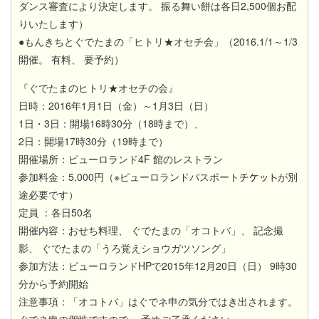
ダンス審査により決定します。 振る舞い餅は各日2,500個お配
りいたします）
●もんきちとぐでたまの「ヒトリ★オセチ会」（2016.1/1～1/3
開催。 有料、 要予約）
『ぐでたまのヒトリ★オセチの会』
日時：2016年1月1日（金）～1月3日（日）
1日・3日：開場16時30分（18時まで）、
2日：開場17時30分（19時まで）
開催場所：ピューロランド4F 館のレストラン
参加料金：5,000円（※ピューロランドパスポート
が別
途必要です）
定員 ：各日50名
開催内容：おせち料理、 ぐでたまの「オコトバ」、 記念撮
影、 ぐでたまの「うろ覚えショウガツソング」
参加方法：ピューロランドHPで2015年12月20日（日） 9時30
分から予約開始
注意事項：「オコトバ」はぐでネ申の気分ではき出されます。