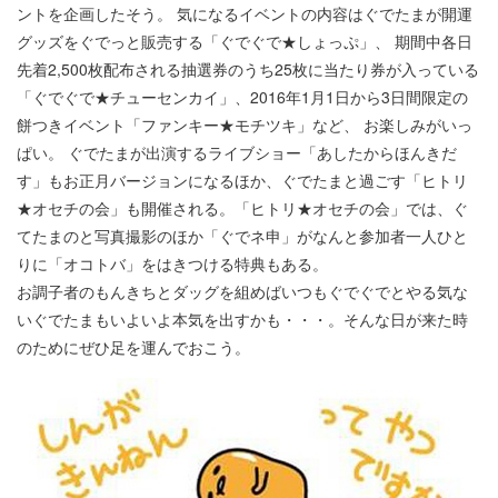
ントを企画したそう。 気になるイベントの内容はぐでたまが開運
グッズをぐでっと販売する「ぐでぐで★しょっぷ」、 期間中各日
先着2,500枚配布される抽選券のうち25枚に当たり券が入っている
「ぐでぐで★チューセンカイ」、2016年1月1日から3日間限定の
餅つきイベント「ファンキー★モチツキ」など、 お楽しみがいっ
ぱい。 ぐでたまが出演するライブショー「あしたからほんきだ
す」もお正月バージョンになるほか、ぐでたまと過ごす「ヒトリ
★オセチの会」も開催される。「ヒトリ★オセチの会」では、ぐ
てたまのと写真撮影のほか「ぐでネ申」がなんと参加者一人ひと
りに「オコトバ」をはきつける特典もある。
お調子者のもんきちとダッグを組めばいつもぐでぐでとやる気な
いぐでたまもいよいよ本気を出すかも・・・。そんな日が来た時
のためにぜひ足を運んでおこう。