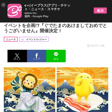
×
e＋(イープラス)アプリ - チケッ
ト・ニュース・スマチケ
表示
eplus inc.
無料 - Google Play
来年の干支「申年」にちなんでおさるのもんきちが
イベントを企画!?『ぐでたまのあけましておめでと
うございません』開催決定！
ニュース
イベント/レジャー
2015.11.26
ポスト
シェア
送る