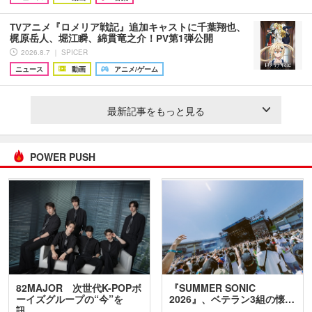
TVアニメ『ロメリア戦記』追加キャストに千葉翔也、
梶原岳人、堀江瞬、綿貫竜之介！PV第1弾公開
2026.8.7 ｜ SPICER
ニュース
動画
アニメ/ゲーム
最新記事をもっと見る
POWER PUSH
82MAJOR 次世代K-POPボ
『SUMMER SONIC
ーイズグループの“今”を
2026』、ベテラン3組の懐…
訊…