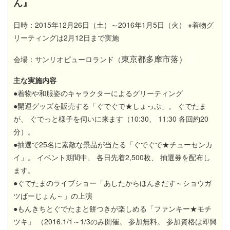
ん』
日時：2015年12月26日（土）～2016年1月5日（火） ※着物グ
リーティングは2月12日まで実施
東京都多摩市落）
合
会場：サンリオピューロランド（
主な実施内容
●着物や和服姿のキャラクターによるグリーティング
●開運グッズを販売する「ぐでぐで★しょっぷ」。 ぐでたま
が、 ぐでっと様子を伺いに来ます（10:30、 11:30 各回約20
分）。
●抽選で25名に素敵な景品が当たる「ぐでぐで★チューセンカ
イ」。 イベント期間中、 各日先着2,500枚、 抽選券を配布し
ます。
●ぐでたまのライブショー「あしたからほんきだす～ショウガ
ツばーじょん～」の上演
●もんきちとぐでたまと餅つきが楽しめる「ファンキー★モチ
ツキ」 （2016.1/1～1/3のみ開催。 参加無料。 参加資格は即興