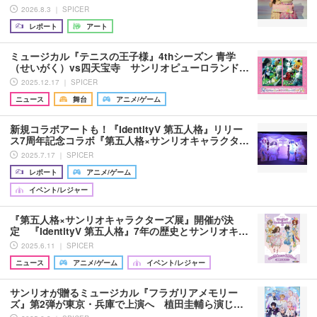
2026.8.3 ｜ SPICER
レポート
アート
ミュージカル『テニスの王子様』4thシーズン 青学
（せいがく）vs四天宝寺 サンリオピューロランド…
2025.12.17 ｜ SPICER
ニュース
舞台
アニメ/ゲーム
新規コラボアートも！『IdentityV 第五人格』リリー
ス7周年記念コラボ『第五人格×サンリオキャラクタ…
2025.7.17 ｜ SPICER
レポート
アニメ/ゲーム
イベント/レジャー
『第五人格×サンリオキャラクターズ展』開催が決
定 『IdentityV 第五人格』7年の歴史とサンリオキ…
2025.6.11 ｜ SPICER
ニュース
アニメ/ゲーム
イベント/レジャー
サンリオが贈るミュージカル『フラガリアメモリー
ズ』第2弾が東京・兵庫で上演へ 植田圭輔ら演じ…