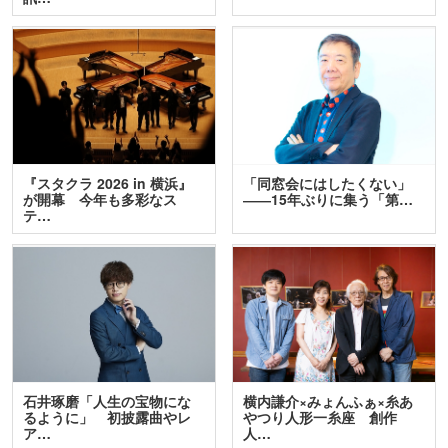
『スタクラ 2026 in 横浜』
「同窓会にはしたくない」
が開幕 今年も多彩なス
――15年ぶりに集う「第…
テ…
石井琢磨「人生の宝物にな
横内謙介×みょんふぁ×糸あ
るように」 初披露曲やレ
やつり人形一糸座 創作
ア…
人…