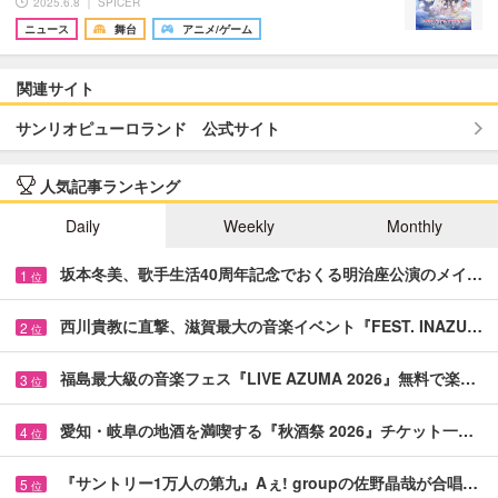
2025.6.8 ｜ SPICER
ニュース
舞台
アニメ/ゲーム
関連サイト
サンリオピューロランド 公式サイト
人気記事ランキング
Daily
Weekly
Monthly
坂本冬美、歌手生活40周年記念でおくる明治座公演のメイ…
1
位
西川貴教に直撃、滋賀最大の音楽イベント『FEST. INAZU…
2
位
福島最大級の音楽フェス『LIVE AZUMA 2026』無料で楽…
3
位
愛知・岐阜の地酒を満喫する『秋酒祭 2026』チケット一…
4
位
『サントリー1万人の第九』Aぇ! groupの佐野晶哉が合唱…
5
位