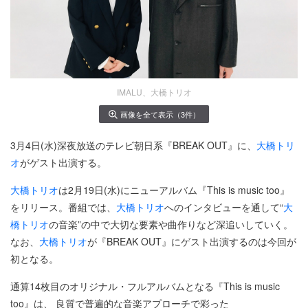
IMALU、大橋トリオ
画像を全て表示（3件）
3月4日(水)深夜放送のテレビ朝日系『BREAK OUT』に、
大橋トリ
オ
がゲスト出演する。
大橋トリオ
は2月19日(水)にニューアルバム『This is music too』
をリリース。番組では、
大橋トリオ
へのインタビューを通して“
大
橋トリオ
の音楽”の中で大切な要素や曲作りなど深追いしていく。
なお、
大橋トリオ
が『BREAK OUT』にゲスト出演するのは今回が
初となる。
通算14枚目のオリジナル・フルアルバムとなる『This is music
too』は、 良質で普遍的な音楽アプローチで彩った