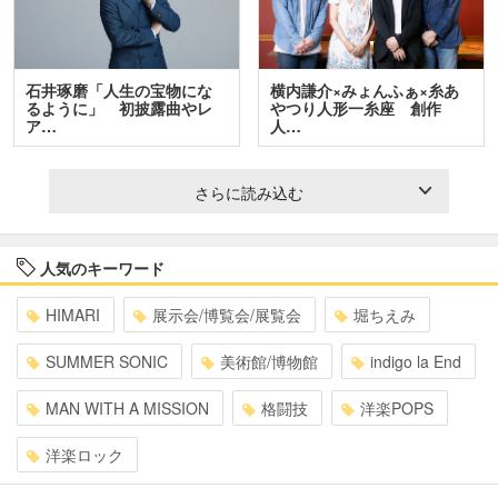
石井琢磨「人生の宝物にな
横内謙介×みょんふぁ×糸あ
るように」 初披露曲やレ
やつり人形一糸座 創作
ア…
人…
さらに読み込む
人気のキーワード
HIMARI
展示会/博覧会/展覧会
堀ちえみ
SUMMER SONIC
美術館/博物館
indigo la End
MAN WITH A MISSION
格闘技
洋楽POPS
洋楽ロック