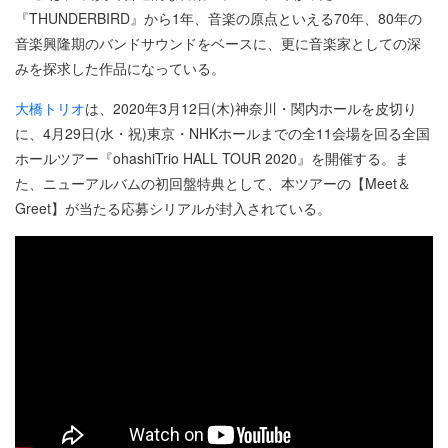
『THUNDERBIRD』から1年、音楽の原点といえる70年、80年の
音楽興隆期のバンドサウンドをベースに、更に音楽家としての深
みを探求した作品になっている。
大橋トリオ
は、2020年3月12日(木)神奈川・関内ホールを皮切り
に、4月29日(水・祝)東京・NHKホールまでの全11会場を回る全国
ホールツアー『ohashiTrio HALL TOUR 2020』を開催する。ま
た、ニューアルバムの初回盤特典として、本ツアーの【Meet＆
Greet】が当たる応募シリアルが封入されている。