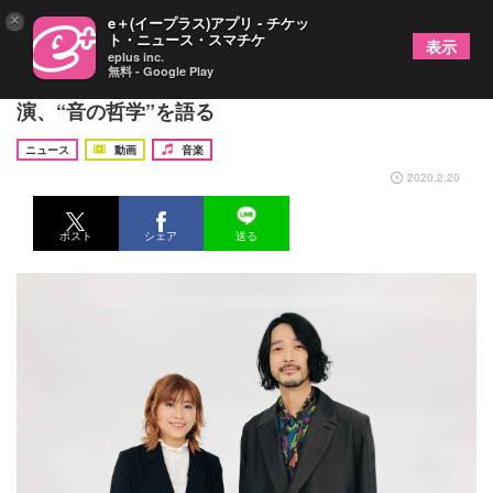
×
e＋(イープラス)アプリ - チケッ
ト・ニュース・スマチケ
表示
eplus inc.
無料 - Google Play
大橋トリオ テレビ朝日系『BREAK OUT』に初出
演、“音の哲学”を語る
ニュース
動画
音楽
2020.2.20
ポスト
シェア
送る