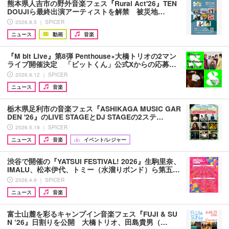
熊本県人吉市の野外音楽フェス『Rural Act'26』TEN
DOUJIら最終出演アーティストを解禁 被災地…
2026.8.5 ｜ SPICER
ニュース
動画
音楽
『M bit Live』第8弾 Penthouse×大橋トリオの2マン
ライブ開催決定 「ビットくん」公式Xからの応募…
2026.6.12 ｜ SPICER
ニュース
音楽
栃木県足利市の音楽フェス『ASHIKAGA MUSIC GAR
DEN '26』のLIVE STAGEとDJ STAGEの2ステ…
2026.5.19 ｜ SPICER
ニュース
音楽
イベント/レジャー
渋谷で開催の『YATSUI FESTIVAL! 2026』生駒里奈、
IMALU、松本伊代、トミー（水溜りボンド）ら第五…
2026.4.9 ｜ SPICER
ニュース
音楽
富⼠⼭麓を彩るキャンプイン⾳楽フェス『FUJI & SU
N ’26』日割りを公開 大橋トリオ、田島貴男（…