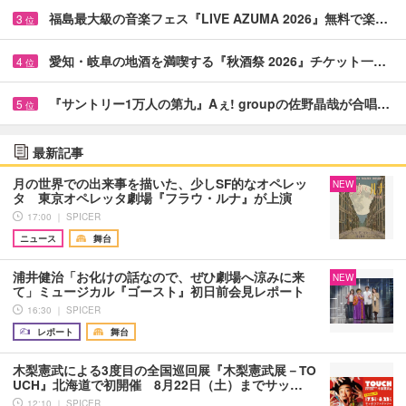
福島最大級の音楽フェス『LIVE AZUMA 2026』無料で楽…
3
位
愛知・岐阜の地酒を満喫する『秋酒祭 2026』チケット一…
4
位
『サントリー1万人の第九』Aぇ! groupの佐野晶哉が合唱…
5
位
最新記事
月の世界での出来事を描いた、少しSF的なオペレッ
NEW
タ 東京オペレッタ劇場『フラウ・ルナ』が上演
17:00 ｜ SPICER
ニュース
舞台
浦井健治「お化けの話なので、ぜひ劇場へ涼みに来
NEW
て」ミュージカル『ゴースト』初日前会見レポート
16:30 ｜ SPICER
レポート
舞台
木梨憲武による3度目の全国巡回展『木梨憲武展－TO
UCH』北海道で初開催 8月22日（土）までサッ…
12:10 ｜ SPICER