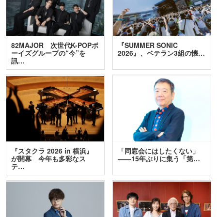
82MAJOR 次世代K-POPボ
『SUMMER SONIC
ーイズグループの“今”を
2026』、ベテラン3組の懐…
訊…
『スタクラ 2026 in 横浜』
「同窓会にはしたくない」
が開幕 今年も多彩なス
――15年ぶりに集う「第…
テ…