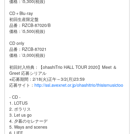
価格：\5,300(税抜)
CD＋Blu-ray
初回生産限定盤
品番：RZCB-87020/B
価格：\5,500(税抜)
CD only
品番：RZCB-87021
価格：\3,000(税抜)
初回封入特典：【ohashiTrio HALL TOUR 2020】Meet ＆
Greet 応募シリアル
※応募期間：2/18(火)正午～3/2(月)23:59
応募サイト：
http://ssl.avexnet.or.jp/ohashitrio/thisismusictoo
- CD -
1. LOTUS
2. ポラリス
3. Let us go
4. 夕暮のセレナーデ
5. Ways and scenes
6. LIFE