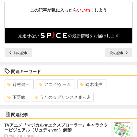
この記事が気に入ったら
いいね！
しよう
見逃せない
の最新情報をお届けします
前の記事
次の記事
関連キーワード
鈴村健一
アニメ/ゲーム
鈴木達央
下野紘
うたの☆プリンスさまっ♪
関連記事
TVアニメ『マジカル★エクスプローラー』キャラクタ
ービジュアル（リュディver.）解禁
2026.8.8 ｜ SPICER