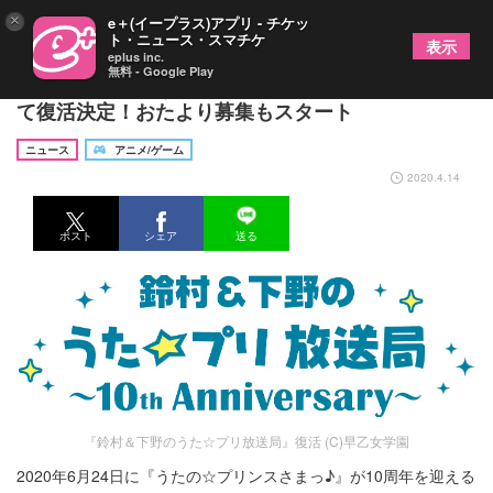
×
e＋(イープラス)アプリ - チケッ
ト・ニュース・スマチケ
表示
eplus inc.
無料 - Google Play
『鈴村＆下野のうた☆プリ放送局』がミニ番組とし
て復活決定！おたより募集もスタート
ニュース
アニメ/ゲーム
2020.4.14
ポスト
シェア
送る
『鈴村＆下野のうた☆プリ放送局』復活 (C)早乙女学園
2020年6月24日に『うたの☆プリンスさまっ♪』が10周年を迎える