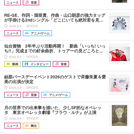
ニュース
音楽
RE-GE、作詞・畑亜貴、作曲・山口朗彦の強力タッグ
が手掛ける2ndシングル「どこにいても絶対君を見…
2026.8.8 ｜ SPICER
ニュース
アニメ/ゲーム
仙台貨物 2年半ぶり活動再開！ 新曲「いっち! いっ
ち!!」完成までの紆余曲折、トゥアーの見どころと…
2026.8.8 ｜ SPICER
動画
インタビュー
音楽
結那バースデーイベント2026のゲストで斉藤朱夏＆愛
美の出演が決定
2026.8.8 ｜ SPICER
ニュース
音楽
アニメ/ゲーム
月の世界での出来事を描いた、少しSF的なオペレッ
タ 東京オペレッタ劇場『フラウ・ルナ』が上演
2026.8.8 ｜ SPICER
ニュース
舞台