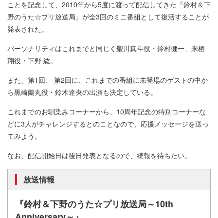
ことを記念して、2010年から5度に渡って配信してきた『鈴村＆下
野のうた☆プリ放送局』が全3回のミニ番組として復活することが
発表された。
パーソナリティはこれまでと同じく聖川真斗役・鈴村健一、来栖
翔役・下野 紘。
また、第1回、 第2回に、これまでの番組に未登場のゲストの中か
ら黒崎蘭丸役・鈴木達央の出演も決定している。
これまでのお馴染みコーナーから、10周年記念の特別コーナーな
どに3人がチャレンジするとのことなので、応援メッセージを送っ
てみよう。
なお、配信開始日は後日発表となるので、続報を待ちたい。
放送情報
『鈴村＆下野のうた☆プリ放送局～10th
Anniversary～』