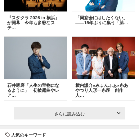
『スタクラ 2026 in 横浜』
「同窓会にはしたくない」
が開幕 今年も多彩なス
――15年ぶりに集う「第…
テ…
石井琢磨「人生の宝物にな
横内謙介×みょんふぁ×糸あ
るように」 初披露曲やレ
やつり人形一糸座 創作
ア…
人…
さらに読み込む
人気のキーワード