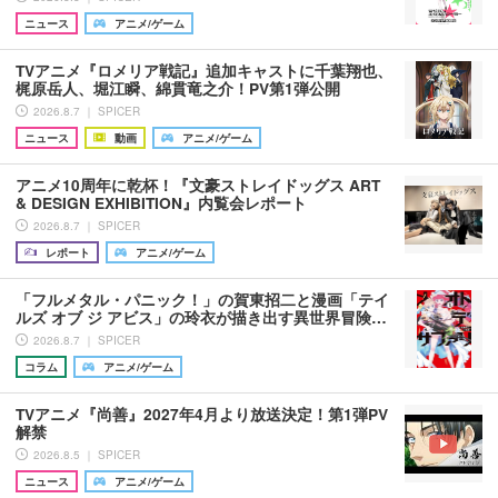
ニュース
アニメ/ゲーム
TVアニメ『ロメリア戦記』追加キャストに千葉翔也、
梶原岳人、堀江瞬、綿貫竜之介！PV第1弾公開
2026.8.7 ｜ SPICER
ニュース
動画
アニメ/ゲーム
アニメ10周年に乾杯！『文豪ストレイドッグス ART
& DESIGN EXHIBITION』内覧会レポート
2026.8.7 ｜ SPICER
レポート
アニメ/ゲーム
「フルメタル・パニック！」の賀東招二と漫画「テイ
ルズ オブ ジ アビス」の玲衣が描き出す異世界冒険…
2026.8.7 ｜ SPICER
コラム
アニメ/ゲーム
TVアニメ『尚善』2027年4月より放送決定！第1弾PV
解禁
2026.8.5 ｜ SPICER
ニュース
アニメ/ゲーム