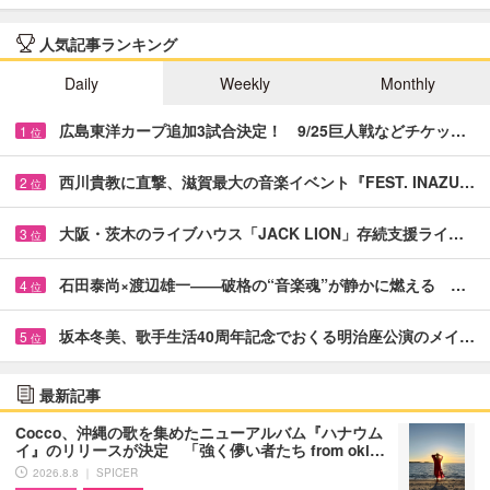
人気記事ランキング
Daily
Weekly
Monthly
広島東洋カープ追加3試合決定！ 9/25巨人戦などチケッ…
1
位
西川貴教に直撃、滋賀最大の音楽イベント『FEST. INAZU…
2
位
大阪・茨木のライブハウス「JACK LION」存続支援ライ…
3
位
石田泰尚×渡辺雄一――破格の“音楽魂”が静かに燃える …
4
位
坂本冬美、歌手生活40周年記念でおくる明治座公演のメイ…
5
位
最新記事
Cocco、沖縄の歌を集めたニューアルバム『ハナウム
イ』のリリースが決定 「強く儚い者たち from oki…
2026.8.8 ｜ SPICER