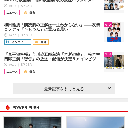
10:33 ｜ SPICER
ニュース
舞台
和田雅成「朗読劇の正解は一生わからない」――友情
NEW
コメディ『たもつん』に重ねる思い
10:00 ｜ SPICER
インタビュー
舞台
『鬼平犯科帳』市川染五郎主演「本所の銕」、松本幸
NEW
四郎主演「密告」の放送・配信が決定＆メインビジ…
10:00 ｜ SPICER
ニュース
舞台
最新記事をもっと見る
POWER PUSH