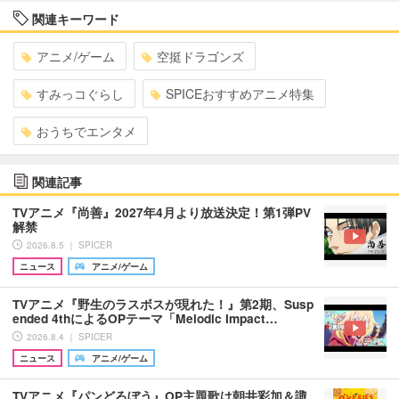
関連キーワード
アニメ/ゲーム
空挺ドラゴンズ
すみっコぐらし
SPICEおすすめアニメ特集
おうちでエンタメ
関連記事
TVアニメ『尚善』2027年4月より放送決定！第1弾PV
解禁
2026.8.5 ｜ SPICER
ニュース
アニメ/ゲーム
TVアニメ『野生のラスボスが現れた！』第2期、Susp
ended 4thによるOPテーマ「Melodic Impact…
2026.8.4 ｜ SPICER
ニュース
アニメ/ゲーム
TVアニメ『パンどろぼう』OP主題歌は朝井彩加＆諏