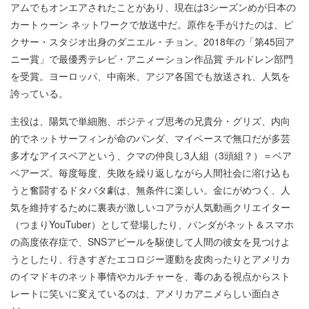
アムでもオンエアされたことがあり、現在は3シーズンめが日本の
カートゥーン ネットワークで放送中だ。原作を手がけたのは、ピ
クサー・スタジオ出身のダニエル・チョン。2018年の「第45回ア
ニー賞」で最優秀テレビ・アニメーション作品賞 チルドレン部門
を受賞。ヨーロッパ、中南米、アジア各国でも放送され、人気を
誇っている。
主役は、陽気で単細胞、ポジティブ思考の兄貴分・グリズ、内向
的でネットサーフィンが命のパンダ、マイペースで無口だが多芸
多才なアイスベアという、クマの仲良し3人組（3頭組？）＝ベア
ベアーズ。毎度毎度、失敗を繰り返しながら人間社会に溶け込も
うと奮闘するドタバタ劇は、無条件に楽しい。金にがめつく、人
気を維持するために裏表が激しいコアラが人気動画クリエイター
（つまりYouTuber）として登場したり、パンダがネット＆スマホ
の高度依存症で、SNSアピールを駆使して人間の彼女を見つけよ
うとしたり、行きすぎたエコロジー運動を皮肉ったりとアメリカ
のイマドキのネット事情やカルチャーを、毒のある視点からスト
レートに笑いに変えているのは、アメリカアニメらしい面白さ