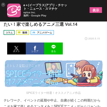
×
e＋(イープラス)アプリ - チケッ
ト・ニュース・スマチケ
表示
eplus inc.
無料 - Google Play
SPICEアニメ・ゲーム班オススメ！今だからこそ観
たい！家で楽しめるアニメ三選 Vol.14
コラム
動画
アニメ/ゲーム
2020.5.15
ポスト
シェア
送る
SPICEライター特選！オススメアニメ作品
テレワーク、イベントの延期や中止、自粛が続くこの時期だから
こそお家で楽しめるエンタメを！SPICEアニメ・ゲームジャンル