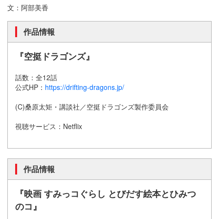
文：阿部美香
作品情報
『空挺ドラゴンズ』
話数：全12話
公式HP：
https://drifting-dragons.jp/
(C)桑原太矩・講談社／空挺ドラゴンズ製作委員会
視聴サービス：Netflix
作品情報
『映画 すみっコぐらし とびだす絵本とひみつ
のコ』