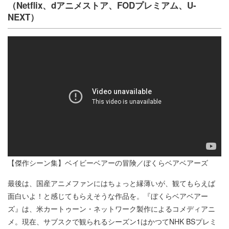
（Netflix、dアニメストア、FODプレミアム、U-
NEXT）
【傑作シーン集】ベイビーベアーの冒険／ぼくらベアベアーズ
最後は、国産アニメファンにはちょっと縁薄いが、観てもらえば
面白いよ！と感じてもらえそうな作品を。『ぼくらベアベアー
ズ』は、米カートゥーン・ネットワーク製作によるコメディアニ
メ。現在、サブスクで観られるシーズン1はかつてNHK BSプレミ