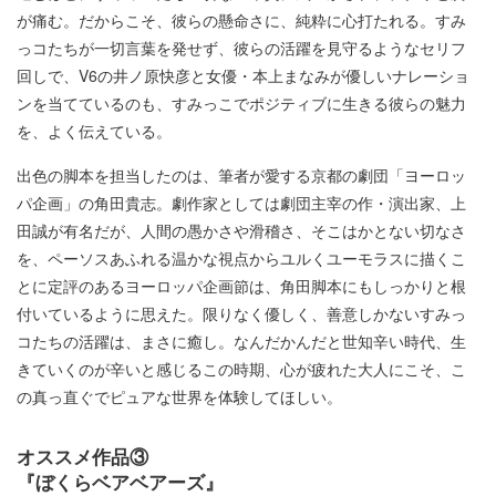
が痛む。だからこそ、彼らの懸命さに、純粋に心打たれる。すみ
っコたちが一切言葉を発せず、彼らの活躍を見守るようなセリフ
回しで、V6の井ノ原快彦と女優・本上まなみが優しいナレーショ
ンを当てているのも、すみっこでポジティブに生きる彼らの魅力
を、よく伝えている。
出色の脚本を担当したのは、筆者が愛する京都の劇団「ヨーロッ
パ企画」の角田貴志。劇作家としては劇団主宰の作・演出家、上
田誠が有名だが、人間の愚かさや滑稽さ、そこはかとない切なさ
を、ペーソスあふれる温かな視点からユルくユーモラスに描くこ
とに定評のあるヨーロッパ企画節は、角田脚本にもしっかりと根
付いているように思えた。限りなく優しく、善意しかないすみっ
コたちの活躍は、まさに癒し。なんだかんだと世知辛い時代、生
きていくのが辛いと感じるこの時期、心が疲れた大人にこそ、こ
の真っ直ぐでピュアな世界を体験してほしい。
オススメ作品③
『ぼくらベアベアーズ』