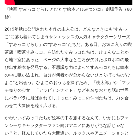
『映画 すみっコぐらし とびだす絵本とひみつのコ』劇場予告（60
秒）
2019年秋に公開された本作の主人公は、どんなときにも“すみっ
こ”に落ち着いてしまうサンエックスの人気キャラクターシリーズ
「すみっコぐらし」の“すみっコ”たちだ。ある日、お気に入りの喫
茶店「喫茶すみっコ」を訪れたすみっコたちは、ひょんなことか
ら地下室にあった、ページの大事なところが欠けたボロボロの飛
び出す絵本を発見する。不思議な力によってすみっコたちは絵本
の中に吸い込まれ、自分が何者かが分からないひとりぼっちの“ひ
よこ”と出会う。ひよこのおうちを探すため、「桃太郎」や「マッ
チ売りの少女」「アラビアンナイト」など有名なおとぎ話の世界
にバラバラに飛ばされてしまったすみっコの仲間たちは、力を合
わせて大冒険を繰り広げる。
かわいいすみっコたちが絵本の中を旅するなんて、いかにもファ
ンシーなキャラクターファン向けアニメにありがちな話じゃな
い？と、軽んじていたら大間違い。ルックスやアニメーションと