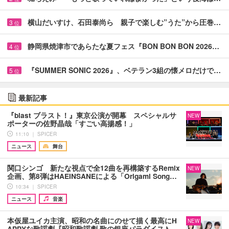
横山だいすけ、石田泰尚ら 親子で楽しむ”うた”から圧巻…
3
位
静岡県焼津市であらたな夏フェス『BON BON BON 2026…
4
位
『SUMMER SONIC 2026』、ベテラン3組の懐メロだけで…
5
位
最新記事
『blast ブラスト！』東京公演が開幕 スペシャルサ
NEW
ポーターの佐野晶哉「すごい高揚感！」
11:10 ｜ SPICER
ニュース
舞台
関口シンゴ 新たな視点で全12曲を再構築するRemix
NEW
企画、第8弾はHAEINSANEによる「Origami Song…
10:34 ｜ SPICER
ニュース
音楽
本仮屋ユイカ主演、昭和の名曲にのせて描く最高にH
NEW
APPYな歌謡劇『昭和歌謡劇 歌の銀座パラダイス♪…