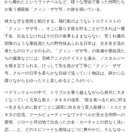
から離れたというヴァナベルなど、様々な理由で集った仲間たち
が集う捕龍船「クィン・ザザ号」の旅を描いている。
雄大な空を悠然と航行する、飛行船のようなレトロテイストの
「クィン・ザザ号」。そこに暮らす龍を狩ることができれば一攫
千金、出会えなければその日の食事もままならない、荒くれ傭兵
部隊のような乗組員たちの野性味あふれる日常は、古き良き流れ
者たちのロマンそのもの。「クィン・ザザ号」の装備や乗組員た
ちの服装などには、宮崎アニメのテイストも滲み、ノスタルジー
を掻き立てられる。けっして先を急がず丁寧に「クィン・ザザ
号」クルーの日常を柔らかな目線で追っていく物語は、静かに心
躍りながらもゆったりと楽しめるところがいい。
ベテランクルーの中で、トラブルを乗り越えながら心身共に大き
くなっていく元気な新人・タキタの成長、“龍を食べるために狩る
＝生きるために殺す”ことに誠実に向き合う変人龍捕り・ミカとタ
キタの交流、クールビューティーなヴァナベルが見せる仲間への
愛情、ジローと停泊地で出会った少女・カーチャとの切なく淡い
恋……と、どのエピソードも後味はじつに爽やかだ。そんなゆっ