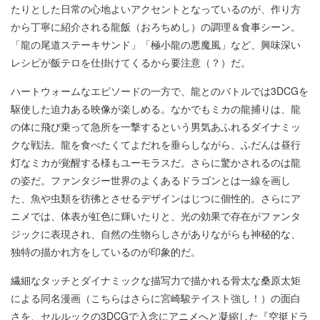
たりとした日常の心地よいアクセントとなっているのが、作り方
から丁寧に紹介される龍飯（おろちめし）の調理＆食事シーン。
「龍の尾道ステーキサンド」「極小龍の悪魔風」など、興味深い
レシピが飯テロを仕掛けてくるから要注意（？）だ。
ハートウォームなエピソードの一方で、龍とのバトルでは3DCGを
駆使した迫力ある映像が楽しめる。なかでもミカの龍捕りは、龍
の体に飛び乗って急所を一撃するという男気あふれるダイナミッ
クな戦法。龍を食べたくてよだれを垂らしながら、ふだんは昼行
灯なミカが覚醒する様もユーモラスだ。さらに驚かされるのは龍
の姿だ。ファンタジー世界のよくあるドラゴンとは一線を画し
た、魚や虫類を彷彿とさせるデザインはじつに個性的。さらにア
ニメでは、体表が虹色に輝いたりと、光の効果で存在がファンタ
ジックに表現され、自然の生物らしさがありながらも神秘的な、
独特の描かれ方をしているのが印象的だ。
繊細なタッチとダイナミックな描写力で描かれる骨太な桑原太矩
による同名漫画（こちらはさらに宮崎駿テイスト強し！）の面白
さを、セルルックの3DCGで入念にアニメへと凝縮した『空挺ドラ