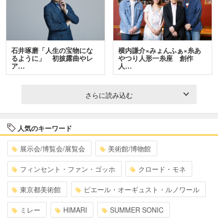
石井琢磨「人生の宝物にな
横内謙介×みょんふぁ×糸あ
るように」 初披露曲やレ
やつり人形一糸座 創作
ア…
人…
さらに読み込む
人気のキーワード
展示会/博覧会/展覧会
美術館/博物館
フィンセント・ファン・ゴッホ
クロード・モネ
東京都美術館
ピエール・オーギュスト・ルノワール
ミレー
HIMARI
SUMMER SONIC