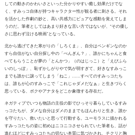
しての動きのかわいさといった分かりやすい癒し効果だけでな
く、すみっコ自体が持つキャラクター性が観る者に刺さる。それ
を活かした作劇の妙と、高い共感力にピュアな感動を覚えてしま
うのだ。筆者としてはあまり好きな言い方ではないが、“その優し
さに思わず泣ける映画”となっている。
北から逃げてきた寒がりの「しろくま」、自分はペンギンなのか
すら自信がない自分探し中の「ぺんぎん？」、誰かにちゃんと食
べてもらうことが夢の「とんかつ」（のはじっこ）と「えびふら
いのしっぽ」、恥ずかしがりやで気が弱すぎて、好きなすみっこ
までも誰かに譲ってしまう「ねこ」……すべてのすみっコたち
は、誰もが心のすみっこで「これじゃダメだなぁ」と生きづらく
思っている、ボクやアナタをどこか象徴する存在だ。
ネガティブでいつも物語の主役の影でひっそり暮らしているすみ
っコたちが、ダメな自分はダメのままでもほんわりと生き、誰か
を守りたい、救いたいと思って行動する。ユーモラスに描かれる
すみっコたちの姿に初めはニコニコさせられていた筆者も、話が
進むほどにすみっコたちの切ない本質に気づかされ、チクリと胸