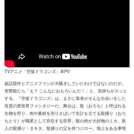
TVアニメ「空挺ドラゴンズ」本PV
超話題作とアニメファンが大騒ぎしていたわけではないのだが、
実際観たら「え？ こんなにおもろいんだ！」と、気持ちがスッと
する。『空挺ドラゴンズ』は、まさに筆者がそんな出会いをした
良質の異世界ファンタジーだ。舞台は、龍（おろち）と呼ばれる
生物を狩り、肉や素材を売りさばいて生計を立てる龍捕り（おろ
ちとり）が職業として存在する世界。龍の肉が大好物のミカ、新
人の龍捕り・タキタ、龍捕りの父を持つジロー、地上をある事情