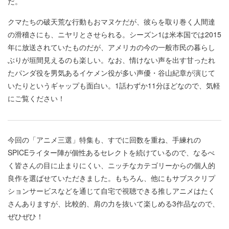
だ。
クマたちの破天荒な行動もおマヌケだが、彼らを取り巻く人間達
の滑稽さにも、ニヤリとさせられる。シーズン1は米本国では2015
年に放送されていたものだが、アメリカの今の一般市民の暮らし
ぶりが垣間見えるのも楽しい。なお、情けない声を出す甘ったれ
たパンダ役を男気あるイケメン役が多い声優・谷山紀章が演じて
いたりというギャップも面白い。1話わずか11分ほどなので、気軽
にご覧ください！
今回の「アニメ三選」特集も、すでに回数を重ね、手練れの
SPICEライター陣が個性あるセレクトを続けているので、なるべ
く皆さんの目に止まりにくい、ニッチなカテゴリーからの個人的
良作を選ばせていただきました。もちろん、他にもサブスクリプ
ションサービスなどを通じて自宅で視聴できる推しアニメはたく
さんありますが、比較的、肩の力を抜いて楽しめる3作品なので、
ぜひぜひ！