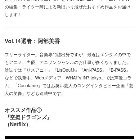
の編集・ライター陣による新旧いり混ぜたおすすめ作品をお届け
します！
Vol.14選者：阿部美香
フリーライター。音楽専門誌出身ですが、最近はエンタメの中で
もアニメ、声優、アニソンジャンルのお仕事が多くなりました。
雑誌では『リスアニ！』『LisOeuf♪』『Ani-PASS』『B-PASS』
などで執筆中。Webメディア「WHAT’s IN? tokyo」では声優コラ
ム、「Cocotame」ではお笑い芸人のロングインタビュー企画「芸
人の笑像」なども連載中です。
オススメ作品①
『空挺ドラゴンズ』
（Netflix）