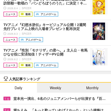
訪部順一歌唱の「パンどろぼうのうた」に決定！キ…
2026.8.4 ｜ SPICER
ニュース
動画
アニメ/ゲーム
TVアニメ『幻想水滸伝』キービジュアル公開！2週間
先行プレミアム上映の入場者プレゼント配布決定
2026.8.3 ｜ SPICER
ニュース
アニメ/ゲーム
TVアニメ『性別「モナリザ」の君へ。』主人公・有馬
ひなせ役に安済知佳！ティザーPV公開
2026.8.2 ｜ SPICER
ニュース
動画
アニメ/ゲーム
人気記事ランキング
Daily
Weekly
Monthly
堂本光一演出、6名のジュニアメンバーらが出演する『百…
1
位
堀ちえみ 「もっと歌っていればよかった」という後悔は…
2
位