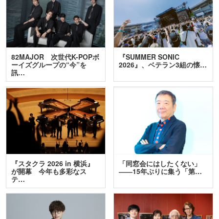
82MAJOR 次世代K-POPボ
『SUMMER SONIC
ーイズグループの“今”を
2026』、ベテラン3組の懐…
訊…
『スタクラ 2026 in 横浜』
「同窓会にはしたくない」
が開幕 今年も多彩なス
――15年ぶりに集う「第…
テ…